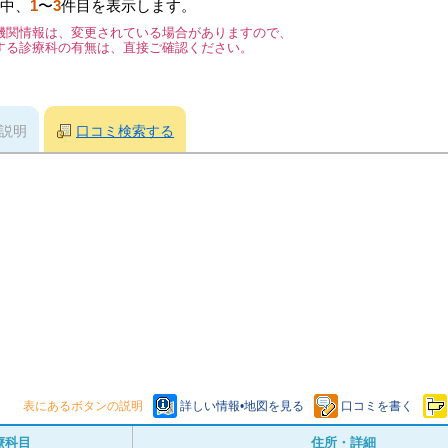
中、
1
〜
3
件目を表示します。
機関情報は、変更されている場合がありますので、
する診療科の有無は、直接ご確認ください。
説明
口コミ検索する
表にあるボタンの説明
詳しい情報•地図を見る
口コミを書く
療科目
住所・詳細