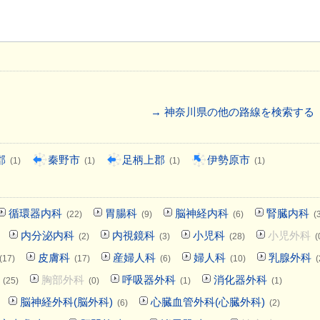
→ 神奈川県の他の路線を検索する
郡
秦野市
足柄上郡
伊勢原市
(1)
(1)
(1)
(1)
循環器内科
胃腸科
脳神経内科
腎臓内科
(22)
(9)
(6)
(
内分泌内科
内視鏡科
小児科
小児外科
(2)
(3)
(28)
(
皮膚科
産婦人科
婦人科
乳腺外科
(17)
(17)
(6)
(10)
(
胸部外科
呼吸器外科
消化器外科
(25)
(0)
(1)
(1)
脳神経外科(脳外科)
心臓血管外科(心臓外科)
(6)
(2)