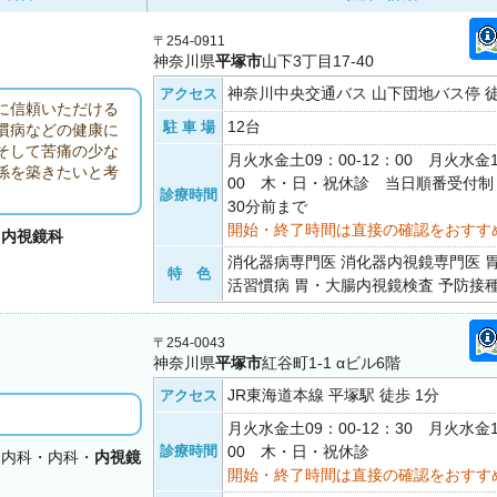
〒254-0911
神奈川県
平塚市
山下3丁目17-40
神奈川中央交通バス 山下団地バス停 
アクセス
に信頼いただける
12台
駐 車 場
慣病などの健康に
そして苦痛の少な
月火水金土09：00-12：00 月火水金1
係を築きたいと考
00 木・日・祝休診 当日順番受付制
診療時間
30分前まで
開始・終了時間は直接の確認をおすす
・
内視鏡科
消化器病専門医 消化器内視鏡専門医 
特 色
活習慣病 胃・大腸内視鏡検査 予防接
〒254-0043
神奈川県
平塚市
紅谷町1-1 αビル6階
JR東海道本線 平塚駅 徒歩 1分
アクセス
月火水金土09：00-12：30 月火水金1
診療時間
00 木・日・祝休診
器内科・内科・
内視鏡
開始・終了時間は直接の確認をおすす