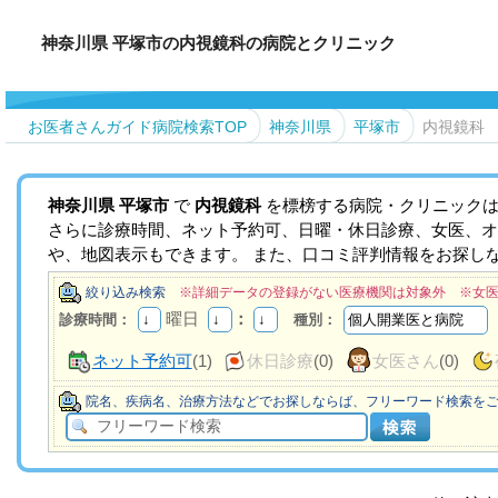
神奈川県 平塚市の内視鏡科の病院とクリニック
お医者さんガイド病院検索TOP
神奈川県
平塚市
内視鏡科
神奈川県
平塚市
で
内視鏡科
を標榜する病院・クリニックは
さらに診療時間、ネット予約可、日曜・休日診療、女医、オ
や、地図表示もできます。 また、口コミ評判情報をお探し
絞り込み検索
※詳細データの登録がない医療機関は対象外 ※女
曜日
：
診療時間：
種別：
ネット予約可
(1)
休日診療
(0)
女医さん
(0)
院名、疾病名、治療方法などでお探しならば、フリーワード検索を