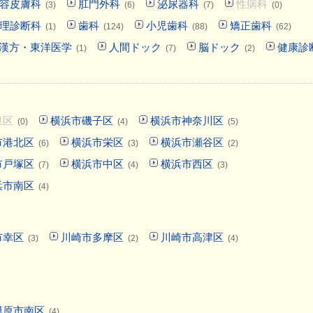
容皮膚科
肛門外科
泌尿器科
性病科
(3)
(6)
(7)
(0)
理診断科
歯科
小児歯科
矯正歯科
(1)
(124)
(88)
(62)
漢方・東洋医学
人間ドック
脳ドック
健康診
(1)
(7)
(2)
泉区
横浜市磯子区
横浜市神奈川区
(0)
(4)
(5)
市港北区
横浜市栄区
横浜市瀬谷区
(6)
(3)
(2)
市戸塚区
横浜市中区
横浜市西区
(7)
(4)
(3)
浜市南区
(4)
市幸区
川崎市多摩区
川崎市高津区
(3)
(2)
(4)
模原市南区
(4)