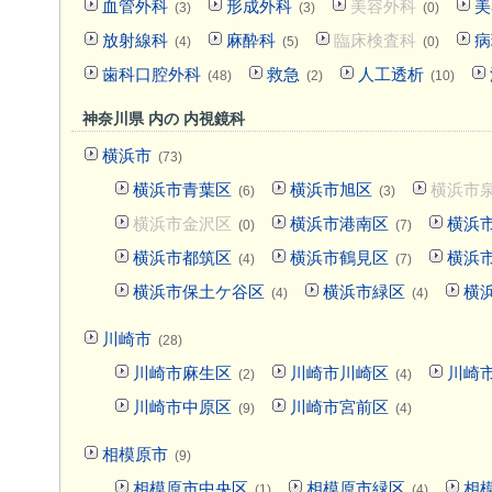
血管外科
形成外科
美容外科
美
(3)
(3)
(0)
放射線科
麻酔科
臨床検査科
病
(4)
(5)
(0)
歯科口腔外科
救急
人工透析
(48)
(2)
(10)
神奈川県 内の 内視鏡科
横浜市
(73)
横浜市青葉区
横浜市旭区
横浜市
(6)
(3)
横浜市金沢区
横浜市港南区
横浜
(0)
(7)
横浜市都筑区
横浜市鶴見区
横浜
(4)
(7)
横浜市保土ケ谷区
横浜市緑区
横
(4)
(4)
川崎市
(28)
川崎市麻生区
川崎市川崎区
川崎
(2)
(4)
川崎市中原区
川崎市宮前区
(9)
(4)
相模原市
(9)
相模原市中央区
相模原市緑区
相
(1)
(4)