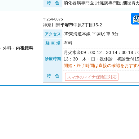
消化器病専門医 肝臓病専門医 細径胃
特 色
〒254-0075
神奈川県
平塚市
中原2丁目15-2
JR東海道本線 平塚駅 車 9分
アクセス
有料
駐 車 場
・外科・
内視鏡科
月火水金09：00-12：30 14：30-18：
診療時間
13：30 木・日・祝休診 初診受付1
開始・終了時間は直接の確認をおすす
特 色
スマホのマイナ保険証対応