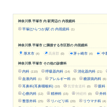
神奈川県 平塚市 内 駅周辺の 内視鏡科
平塚(ひらつか)駅 の 内視鏡科
(1)
神奈川県 平塚市 に隣接する市区郡の 内視鏡科
厚木市
高座郡
茅ヶ崎市
中
(4)
(0)
(4)
神奈川県 平塚市 その他の診療科
内科
呼吸器内科
消化器内科
(110)
(14)
(21)
血液内科
アレルギー科
糖尿病内科
(1)
(9)
(6)
耳鼻科(耳鼻咽喉科)
気管食道科
眼科
(10)
(0)
心療内科
精神科
神経科
外科
(12)
(15)
(0)
整形外科
リハビリ科
リウマチ科
(25)
(20)
(4)