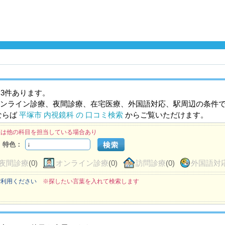
3件あります。
ンライン診療、夜間診療、在宅医療、外国語対応、駅周辺の条件
ならば
平塚市 内視鏡科 の 口コミ検索
からご覧いただけます。
医は他の科目を担当している場合あり
特色：
夜間診療
(0)
オンライン診療
(0)
訪問診療
(0)
外国語対
ご利用ください
※探したい言葉を入れて検索します