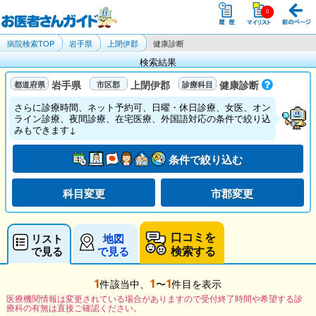
病院検索TOP
岩手県
上閉伊郡
健康診断
検索結果
岩手県
上閉伊郡
健康診断
さらに診療時間、ネット予約可、日曜・休日診療、女医、オン
ライン診療、夜間診療、在宅医療、外国語対応の条件で絞り込
みもできます↓
条件で絞り込む
科目変更
市郡変更
口コミを
リスト
地図
検索する
で見る
で見る
1
1
1
件該当中、
〜
件目を表示
医療機関情報は変更されている場合がありますので受付終了時間や希望する診
療科の有無は直接ご確認ください。