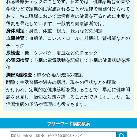
れる医療チェックのことです。日本では、健康診断は企業や
学校などで定期的に実施されることが法律で義務付けられて
おり、特に職場においては労働者の健康を守るために重要な
役割を果たしています。一般的な健康診断では、
身体測定
：身長、体重、視力、聴力などの測定
血液検査
：血糖値、コレステロール、肝機能、腎機能などの
チェック
尿検査
：糖、タンパク、潜血などのチェック
心電図検査
：心臓の電気活動を記録して心臓の健康状態を評
価
胸部X線検査
：肺や心臓の状態を確認
問診
：生活習慣や過去の病歴、現在の症状などの聴取
が行われ、定期的な健康診断を受けることで、早期に健康問
題を発見し、適切な対策を講じることができます。また、生
活習慣病の予防や管理にも役立ちます。
フリーワード病院検索