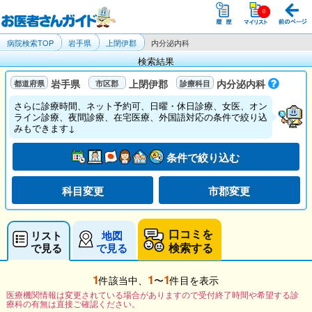
病院検索TOP
岩手県
上閉伊郡
内分泌内科
検索結果
岩手県
上閉伊郡
内分泌内科
さらに診療時間、ネット予約可、日曜・休日診療、女医、オン
ライン診療、夜間診療、在宅医療、外国語対応の条件で絞り込
みもできます↓
条件で絞り込む
科目変更
市郡変更
口コミを
リスト
地図
検索する
で見る
で見る
1
1
1
件該当中、
〜
件目を表示
医療機関情報は変更されている場合がありますので受付終了時間や希望する診
療科の有無は直接ご確認ください。