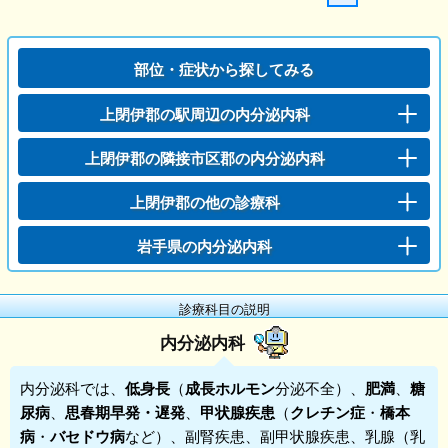
部位・症状から探してみる
上閉伊郡の駅周辺の内分泌内科
上閉伊郡の隣接市区郡の内分泌内科
上閉伊郡の他の診療科
岩手県の内分泌内科
診療科目の説明
内分泌内科
内分泌科
では、
低身長
（
成長ホルモン
分泌不全）、
肥満
、
糖
尿病
、
思春期早発・遅発
、
甲状腺疾患
（
クレチン症
・
橋本
病
・
バセドウ病
など）、副腎疾患、副甲状腺疾患、乳腺（乳