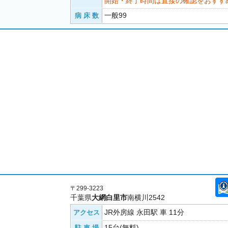
開始・終了時間は直接の確認をおすす
一般99
病 床 数
〒299-3223
千葉県
大網白里市
南横川2542
JR外房線 永田駅 車 11分
アクセス
15台(無料)
駐 車 場