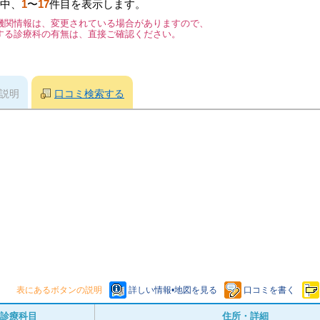
中、
1
〜
17
件目を表示します。
機関情報は、変更されている場合がありますので、
する診療科の有無は、直接ご確認ください。
説明
口コミ検索する
表にあるボタンの説明
詳しい情報•地図を見る
口コミを書く
診療科目
住所・詳細