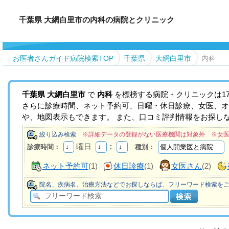
千葉県 大網白里市の内科の病院とクリニック
お医者さんガイド病院検索TOP
千葉県
大網白里市
内科
千葉県
大網白里市
で
内科
を標榜する病院・クリニックは1
さらに診療時間、ネット予約可、日曜・休日診療、女医、オ
や、地図表示もできます。 また、口コミ評判情報をお探し
絞り込み検索
※詳細データの登録がない医療機関は対象外 ※女
曜日
：
診療時間：
種別：
ネット予約可
(1)
休日診療
(1)
女医さん
(2)
院名、疾病名、治療方法などでお探しならば、フリーワード検索を