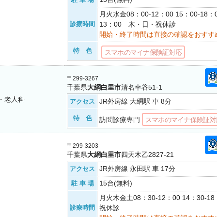
月火水金08：00-12：00 15：00-18：
診療時間
13：00 木・日・祝休診
開始・終了時間は直接の確認をおすす
特 色
スマホのマイナ保険証対応
〒299-3267
千葉県
大網白里市
清名幸谷51-1
・老人科
JR外房線 大網駅 車 8分
アクセス
特 色
訪問診療専門
スマホのマイナ保険証対
〒299-3203
千葉県
大網白里市
四天木乙2827-21
JR外房線 永田駅 車 17分
アクセス
15台(無料)
駐 車 場
月火木金土08：30-12：00 14：30-
診療時間
祝休診