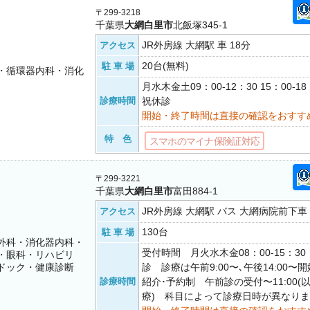
〒299-3218
千葉県
大網白里市
北飯塚345-1
JR外房線 大網駅 車 18分
アクセス
20台(無料)
駐 車 場
・循環器内科・消化
月水木金土09：00-12：30 15：00-
診療時間
祝休診
開始・終了時間は直接の確認をおすす
特 色
スマホのマイナ保険証対応
〒299-3221
千葉県
大網白里市
富田884-1
JR外房線 大網駅 バス 大網病院前下車
アクセス
130台
駐 車 場
外科・消化器内科・
受付時間 月火水木金08：00-15：3
・眼科・リハビリ
ドック・健康診断
診 診療は午前9:00〜､午後14:00
診療時間
紹介･予約制 午前診の受付〜11:00(
療) 科目によって診療日時が異なり