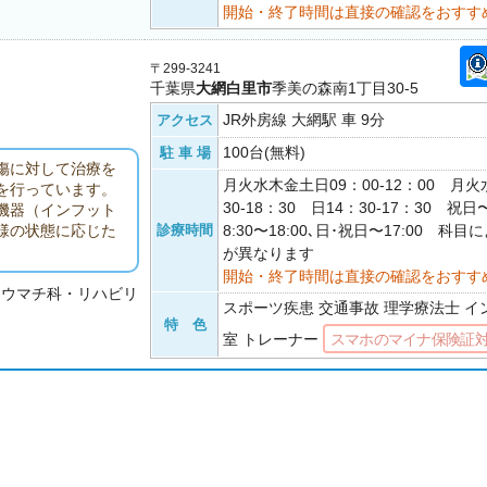
開始・終了時間は直接の確認をおすす
〒299-3241
千葉県
大網白里市
季美の森南1丁目30-5
JR外房線 大網駅 車 9分
アクセス
100台(無料)
駐 車 場
傷に対して治療を
月火水木金土日09：00-12：00 月火
を行っています。
30-18：30 日14：30-17：30 祝日
機器（インフット
診療時間
8:30〜18:00､日･祝日〜17:00 科
様の状態に応じた
が異なります
開始・終了時間は直接の確認をおすす
リウマチ科・リハビリ
スポーツ疾患 交通事故 理学療法士 イ
特 色
室 トレーナー
スマホのマイナ保険証