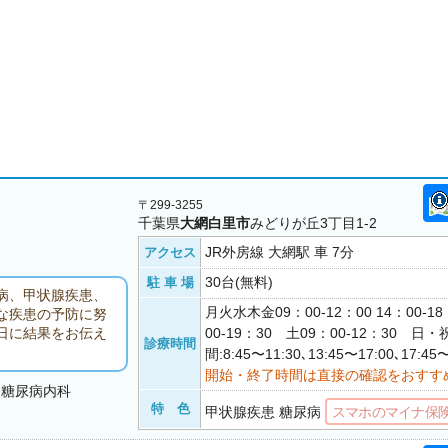
〒299-3255
千葉県
大網白里市
みどりが丘3丁目1-2
JR外房線 大網駅 車 7分
アクセス
30台(無料)
駐 車 場
病、甲状腺疾患、
月火水木金09：00-12：00 14：00-1
な疾患の予防に努
00-19：30 土09：00-12：30 
日に結果をお伝え
診療時間
間:8:45〜11:30､13:45〜17:00､17:45〜
開始・終了時間は直接の確認をおすす
・糖尿病内科
特 色
甲状腺疾患 糖尿病
スマホのマイナ保