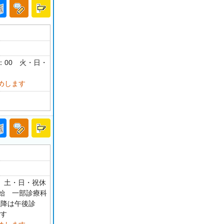
18：00 火・日・
めします
0 土・日・祝休
〜開始 一部診療科
以降は午後診
ます