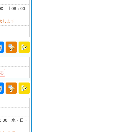
00 土08：00-
めします
応
18：00 水・日・