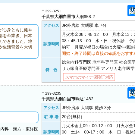
〒299-3251
千葉県
大網白里市
大網658-2
JR外房線 大網駅 車 7分
アクセス
が心身ともに健や
月火木金08：45-12：00 月木金13：3
部を卒業後、日本
08：45-13：00 水・日・祝休診 
んできました。地
診療時間
約可 月曜が祝日の場合は火曜午後診
や生活背景を大切
開始・終了時間は直接の確認をおすす
総合内科専門医 老年科専門医 社会医
リカ家庭医療専門医 アメリカ老年医
特 色
スマホのマイナ保険証対応
〒299-3235
千葉県
大網白里市
駒込1482
JR外房線 大網駅 徒歩 3分
アクセス
20台(無料)
駐 車 場
月火水金土09：00-12：00 月火水金1
・
内科
・漢方・東洋医
診療時間
00 土14：00-17：00 木・日・祝