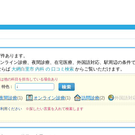
7件あります。
ンライン診療、夜間診療、在宅医療、外国語対応、駅周辺の条件
ならば
大網白里市 内科 の 口コミ検索
からご覧いただけます。
医は他の科目を担当している場合あり
特色：
夜間診療
(1)
オンライン診療
(1)
訪問診療
(2)
外国語対
ご利用ください
※探したい言葉を入れて検索します