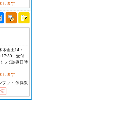
めします
水木金土14：
〜17:30 受付
目によって診療日時
めします
ンフット 体操教
対応