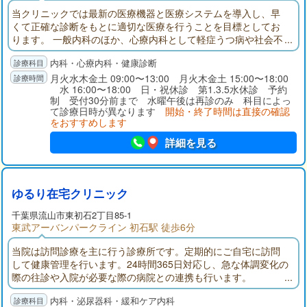
当クリニックでは最新の医療機器と医療システムを導入し、早
くて正確な診断をもとに適切な医療を行うことを目標としてお
ります。 一般内科のほか、心療内科として軽症うつ病や社会不
安障害、不眠症などを対象とした医療を行います。 また、レー
内科・心療内科・健康診断
ザーなどを用いた肌のアンチエイジングを通してライフスタイ
ルの改善を考えます。
月火水木金土 09:00〜13:00 月火木金土 15:00〜18:00
水 16:00〜18:00 日・祝休診 第1.3.5水休診 予約
制 受付30分前まで 水曜午後は再診のみ 科目によっ
て診療日時が異なります
開始・終了時間は直接の確認
をおすすめします
詳細を見る
ゆるり在宅クリニック
千葉県
流山市
東初石2丁目85-1
東武アーバンパークライン 初石駅 徒歩6分
当院は訪問診療を主に行う診療所です。定期的にご自宅に訪問
して健康管理を行います。24時間365日対応し、急な体調変化の
際の往診や入院が必要な際の病院との連携も行います。
内科・泌尿器科・緩和ケア内科