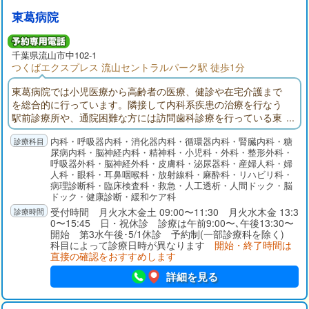
東葛病院
千葉県
流山市
中102-1
つくばエクスプレス 流山セントラルパーク駅 徒歩1分
東葛病院では小児医療から高齢者の医療、健診や在宅介護まで
を総合的に行っています。隣接して内科系疾患の治療を行なう
駅前診療所や、通院困難な方には訪問歯科診療を行っている東
葛歯科があります。
内科・呼吸器内科・消化器内科・循環器内科・腎臓内科・糖
尿病内科・脳神経内科・精神科・小児科・外科・整形外科・
呼吸器外科・脳神経外科・皮膚科・泌尿器科・産婦人科・婦
人科・眼科・耳鼻咽喉科・放射線科・麻酔科・リハビリ科・
病理診断科・臨床検査科・救急・人工透析・人間ドック・脳
ドック・健康診断・緩和ケア科
受付時間 月火水木金土 09:00〜11:30 月火水木金 13:3
0〜15:45 日・祝休診 診療は午前9:00〜､午後13:30〜
開始 第3水午後･5/1休診 予約制(一部診療科を除く)
科目によって診療日時が異なります
開始・終了時間は
直接の確認をおすすめします
詳細を見る