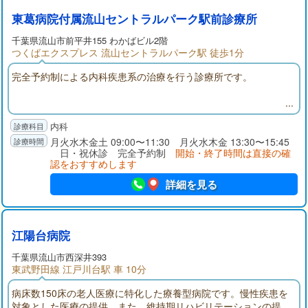
東葛病院付属流山セントラルパーク駅前診療所
千葉県
流山市
前平井155 わかばビル2階
つくばエクスプレス 流山セントラルパーク駅 徒歩1分
完全予約制による内科疾患系の治療を行う診療所です。
内科
月火水木金土 09:00〜11:30 月火水木金 13:30〜15:45
日・祝休診 完全予約制
開始・終了時間は直接の確
認をおすすめします
詳細を見る
江陽台病院
千葉県
流山市
西深井393
東武野田線 江戸川台駅 車 10分
病床数150床の老人医療に特化した療養型病院です。慢性疾患を
対象とした医療の提供。また、維持期リハビリテーションの提