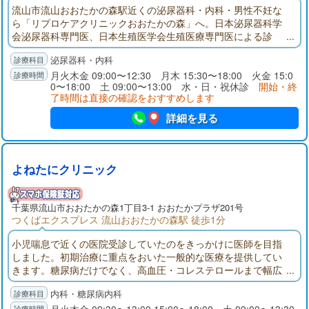
流山市流山おおたかの森駅近くの泌尿器科・内科・男性不妊な
ら「リプロケアクリニックおおたかの森」へ。日本泌尿器科学
会泌尿器科専門医、日本生殖医学会生殖医療専門医による診
療。
泌尿器科・内科
月火木金 09:00〜12:30 月木 15:30〜18:00 火金 15:0
0〜18:00 土 09:00〜13:00 水・日・祝休診
開始・終
了時間は直接の確認をおすすめします
詳細を見る
よねたにクリニック
千葉県
流山市
おおたかの森1丁目3-1 おおたかプラザ201号
つくばエクスプレス 流山おおたかの森駅 徒歩1分
小児喘息で近くの医院受診していたのをきっかけに医師を目指
しました。初期治療に重点をおいた一般的な医療を提供してい
きます。糖尿病だけでなく、高血圧・コレステロールまで幅広
く、初期診断治療を重点に診療しています。糖尿病は、2型糖尿
内科・糖尿病内科
病がメインとなりますが、健診で糖を指摘された時の精密検