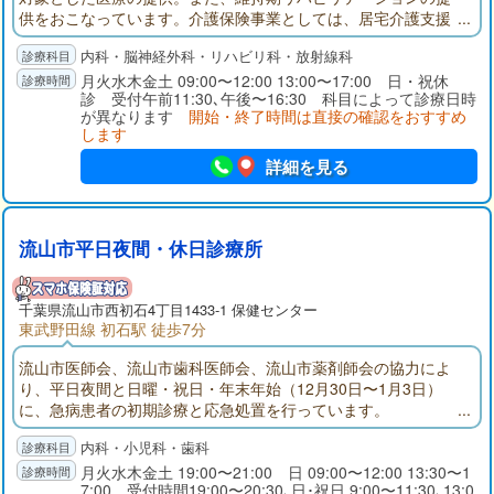
供をおこなっています。介護保険事業としては、居宅介護支援
事業所、通所介護、訪問介護を併設しております。
内科・脳神経外科・リハビリ科・放射線科
月火水木金土 09:00〜12:00 13:00〜17:00 日・祝休
診 受付午前11:30､午後〜16:30 科目によって診療日時
が異なります
開始・終了時間は直接の確認をおすすめ
します
詳細を見る
流山市平日夜間・休日診療所
千葉県
流山市
西初石4丁目1433-1 保健センター
東武野田線 初石駅 徒歩7分
流山市医師会、流山市歯科医師会、流山市薬剤師会の協力によ
り、平日夜間と日曜・祝日・年末年始（12月30日〜1月3日）
に、急病患者の初期診療と応急処置を行っています。
内科・小児科・歯科
月火水木金土 19:00〜21:00 日 09:00〜12:00 13:30〜1
7:00 受付時間19:00〜20:30､日･祝日 9:00〜11:30､13:0