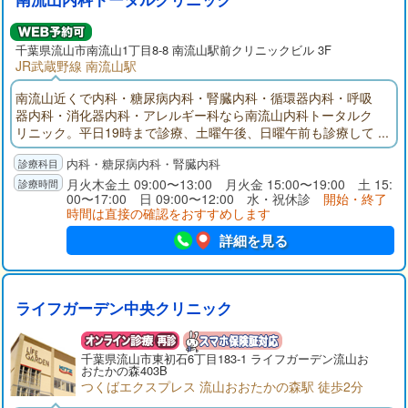
千葉県
流山市
南流山1丁目8-8 南流山駅前クリニックビル 3F
JR武蔵野線 南流山駅
南流山近くで内科・糖尿病内科・腎臓内科・循環器内科・呼吸
器内科・消化器内科・アレルギー科なら南流山内科トータルク
リニック。平日19時まで診療、土曜午後、日曜午前も診療して
います。高血圧・糖尿病・脂質異常症・高尿酸血症といった生
内科・糖尿病内科・腎臓内科
活習慣病から便秘、下痢、気管支喘息、咳喘息、不整脈まで幅
広い診療に対応しています。
月火木金土 09:00〜13:00 月火金 15:00〜19:00 土 15:
00〜17:00 日 09:00〜12:00 水・祝休診
開始・終了
時間は直接の確認をおすすめします
詳細を見る
ライフガーデン中央クリニック
千葉県
流山市
東初石6丁目183-1 ライフガーデン流山お
おたかの森403B
つくばエクスプレス 流山おおたかの森駅 徒歩2分