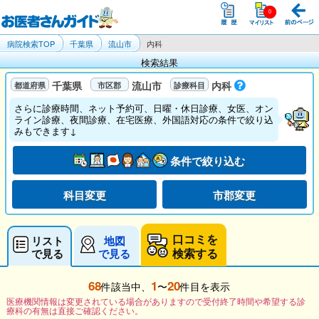
病院検索TOP
千葉県
流山市
内科
検索結果
千葉県
流山市
内科
さらに診療時間、ネット予約可、日曜・休日診療、女医、オン
ライン診療、夜間診療、在宅医療、外国語対応の条件で絞り込
みもできます↓
条件で絞り込む
科目変更
市郡変更
口コミを
リスト
地図
検索する
で見る
で見る
68
1
20
件該当中、
〜
件目を表示
医療機関情報は変更されている場合がありますので受付終了時間や希望する診
療科の有無は直接ご確認ください。