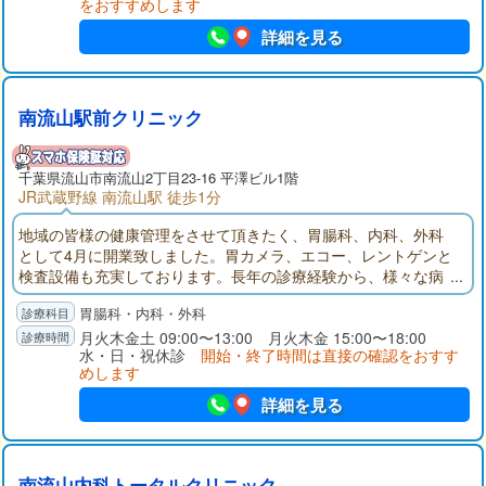
をおすすめします
詳細を見る
南流山駅前クリニック
千葉県
流山市
南流山2丁目23-16 平澤ビル1階
JR武蔵野線 南流山駅 徒歩1分
地域の皆様の健康管理をさせて頂きたく、胃腸科、内科、外科
として4月に開業致しました。胃カメラ、エコー、レントゲンと
検査設備も充実しております。長年の診療経験から、様々な病
気の早期発見、治療に努めて参りますので、お気軽に御来院下
胃腸科・内科・外科
さい。
月火木金土 09:00〜13:00 月火木金 15:00〜18:00
水・日・祝休診
開始・終了時間は直接の確認をおすす
めします
詳細を見る
南流山内科トータルクリニック