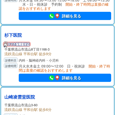
査、妊娠糖尿病の出産前後のフォロー、インスリン治療も行っ
月火木金 09:30〜13:00 15:00〜18:00 土 09:00〜13:30
水・日・祝休診 予約制
開始・終了時間は直接の確
ております。どうぞお気軽にご来院ください。
認をおすすめします
詳細を見る
杉下医院
千葉県
流山市
流山8丁目1166-3
流鉄流山線 平和台駅 徒歩9分
内科・脳神経内科・小児科
月火水木金土 09:00〜12:00 日・祝休診
開始・終了時
間は直接の確認をおすすめします
詳細を見る
山崎凌雲堂医院
千葉県
流山市
流山3-60
流鉄流山線 平和台駅 徒歩6分