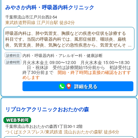
みやさか内科・呼吸器内科クリニック
千葉県
流山市
江戸川台西2-54
東武鉄道野田線 江戸川台駅 徒歩2分
呼吸器内科は、肺や気管支、胸膜などの疾患や症状を診療する
科目です。当院の呼吸器内科では、風邪症候群、咽頭炎、扁桃
炎、気管支炎、肺炎、気胸などの急性疾患から、気管支ぜんそ
く、OPD（慢性閉塞性肺疾患）、肺結核、気管支拡張症などの
内科・呼吸器内科・アレルギー科・健康診断
慢性疾患まで、様々な呼吸器疾患の診断と治療、および管理を
行っております。生活習慣病の継続的な治療もサポートいたし
月火水木金土 09:00〜12:00 月火水木金 15:00〜18:30
日・祝休診 受付は診療開始15分前から 初診受付は
ます。皆さまの主治医として末永くお付き合いをさせて頂けれ
終了30分前まで
開始・終了時間は直接の確認をおすす
ば幸いです。
めします
詳細を見る
リプロケアクリニックおおたかの森
千葉県
流山市
おおたかの森西1丁目30-1 2階
つくばエクスプレス/東武鉄道 流山おおたかの森駅 徒歩6分