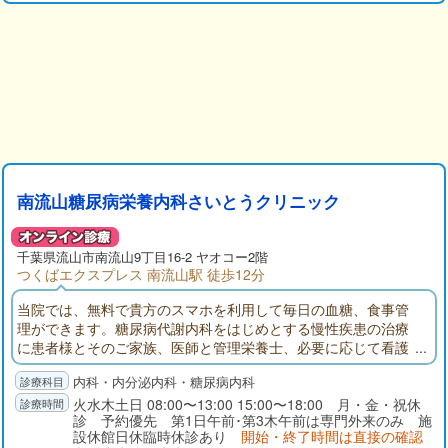
南流山糖尿病栄養内科さいとうクリニック
千葉県
流山市
南流山9丁目16-2 ヤオコー2階
つくばエクスプレス 南流山駅 徒歩12分
当院では、無料で貴方のスマホを利用して毎日の血糖、食事管
理ができます。糖尿病代謝内科をはじめとする慢性疾患の治療
に患者様とそのご家族、医師と管理栄養士、必要に応じて看護
師が一つのテーブルを囲み（第１診察室）情報を共有しながら
内科・内分泌内科・糖尿病内科
診察にあたります。
火水木土日 08:00〜13:00 15:00〜18:00 月・金・祝休
診 予約優先 第1日午前･第3木午前は専門外来のみ 施
設休館日休臨時休診あり
開始・終了時間は直接の確認