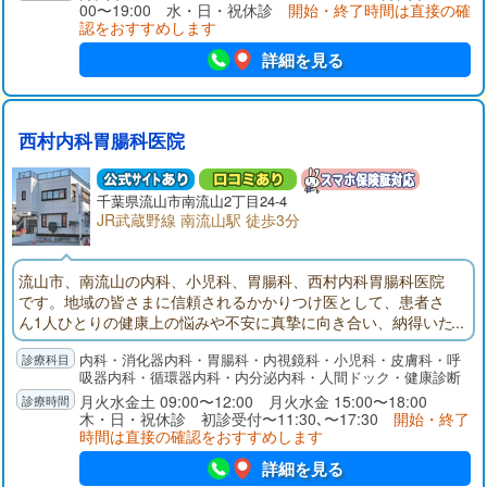
00〜19:00 水・日・祝休診
開始・終了時間は直接の確
認をおすすめします
詳細を見る
西村内科胃腸科医院
千葉県
流山市
南流山2丁目24-4
JR武蔵野線 南流山駅 徒歩3分
流山市、南流山の内科、小児科、胃腸科、西村内科胃腸科医院
です。地域の皆さまに信頼されるかかりつけ医として、患者さ
ん1人ひとりの健康上の悩みや不安に真摯に向き合い、納得いた
だいたうえで治療を受けていただけるよう、わかりやすい丁寧
内科・消化器内科・胃腸科・内視鏡科・小児科・皮膚科・呼
な説明を心がけております。また当院では、上部消化管内視鏡
吸器内科・循環器内科・内分泌内科・人間ドック・健康診断
検査（胃カメラ）と下部消化管内視鏡検査（大腸カメラ、大腸
月火水金土 09:00〜12:00 月火水金 15:00〜18:00
鏡）を行っております。どうぞお気軽にご相談、ご来院くださ
木・日・祝休診 初診受付〜11:30､〜17:30
開始・終了
い。
時間は直接の確認をおすすめします
詳細を見る