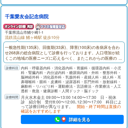
千葉愛友会記念病院
千葉県
流山市
鰭ケ崎1-1
流鉄流山線 鰭ヶ崎駅 徒歩10分
一般急性期(135床)、回復期(33床)、障害(100床)の各病床を合わ
せ268床の総合病院として診療を行っております。人口増加が続
くこの地域の医療ニーズに応えるべく、またこれからの医療の
中心的役割を担うことを使命とし、地域の皆様に専門的な治
内科・呼吸器内科・消化器内科・胃腸科・循環器内科・小児
療、最良の医療を提供できるよう職員一同取り組んでまいりま
科・腎臓内科・内分泌内科・糖尿病内科・外科・整形外科・
す。
脳神経外科・消化器外科・乳腺外科・産婦人科・婦人科・耳
鼻咽喉科・眼科・皮膚科・泌尿器科・肛門外科・放射線科・
麻酔科・リハビリ科・運動療法・言語療法・作業療法・人工
透析・救急・健康診断・人間ドック・脳ドック
月火水木金土 09:00〜13:00 14:00〜17:30 日・祝休
診 紹介制 受付8:00〜12:00､12:30〜17:00 科目によ
って診療日時が異なります。
開始・終了時間は直接の
確認をおすすめします
詳細を見る