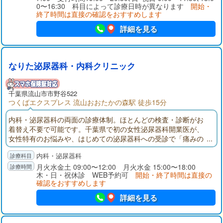
0〜16:30 科目によって診療日時が異なります
開始・
終了時間は直接の確認をおすすめします
詳細を見る
なりた泌尿器科・内科クリニック
千葉県
流山市
市野谷522
つくばエクスプレス 流山おおたかの森駅 徒歩15分
内科・泌尿器科の両面の診療体制。ほとんどの検査・診断がお
着替え不要で可能です。千葉県で初の女性泌尿器科開業医が、
女性特有のお悩みや、はじめての泌尿器科への受診で「痛みの
不安」「恥ずかしさ」などを感じる方へ寄り添い、話しやす
内科・泌尿器科
く、治療に専念できる環境づくりに力を入れております。
月火水金土 09:00〜12:00 月火水金 15:00〜18:00
木・日・祝休診 WEB予約可
開始・終了時間は直接の
確認をおすすめします
詳細を見る