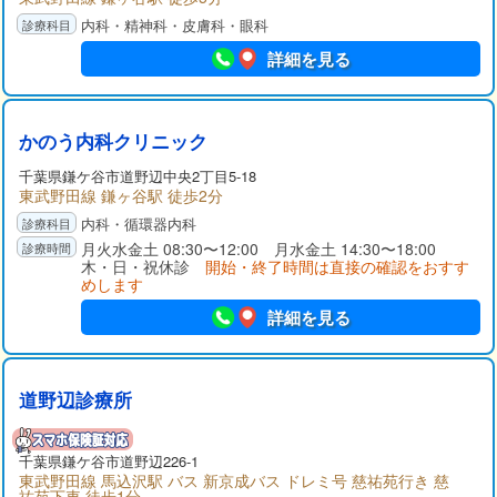
内科・精神科・皮膚科・眼科
詳細を見る
かのう内科クリニック
千葉県
鎌ケ谷市
道野辺中央2丁目5-18
東武野田線 鎌ヶ谷駅 徒歩2分
内科・循環器内科
月火水金土 08:30〜12:00 月水金土 14:30〜18:00
木・日・祝休診
開始・終了時間は直接の確認をおすす
めします
詳細を見る
道野辺診療所
千葉県
鎌ケ谷市
道野辺226-1
東武野田線 馬込沢駅 バス 新京成バス ドレミ号 慈祐苑行き 慈
祐苑下車 徒歩1分