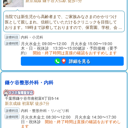
新京成線 鎌ヶ谷大仏駅 徒歩1分
当院では新生児から高齢者まで、ご家族みなさまのかかりつけ
医として親しまれ、信頼していただけるクリニックを目指して
おります。19時まで診察しておりますので、保育園、学校、会
社帰りなどにも受診可能です。どうぞよろしくお願いいたしま
内科・小児科
す。
月火水金土 09:00〜12:00 月火水金 15:00〜19:00
木・日・祝休診 13:30〜15:00健診・予防接種（要予
約）
開始・終了時間は直接の確認をおすすめします
詳細を見る
鎌ケ谷整形外科・内科
千葉県
鎌ケ谷市
南初富6丁目5-14
新京成線 初富駅 徒歩7分
内科・整形外科・リハビリ科
月火水木金土 08:30〜12:00 月火水金 14:30〜17:30
日・祝休診
開始・終了時間は直接の確認をおすすめし
ます