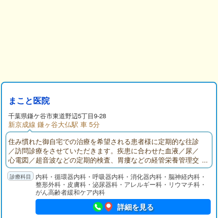
まこと医院
千葉県
鎌ケ谷市
東道野辺5丁目9-28
新京成線 鎌ヶ谷大仏駅 車 5分
住み慣れた御自宅での治療を希望される患者様に定期的な往診
／訪問診療をさせていただきます。疾患に合わせた血液／尿／
心電図／超音波などの定期的検査、胃瘻などの経管栄養管理交
換、褥創処置、留置カテーテル管理、ターミナルケア、などの
内科・循環器内科・呼吸器内科・消化器内科・脳神経内科・
在宅で可能な検査／診断／治療を行えるため通院とほぼ同等な
整形外科・皮膚科・泌尿器科・アレルギー科・リウマチ科・
内容での診療継続が可能です。
がん高齢者緩和ケア内科
詳細を見る