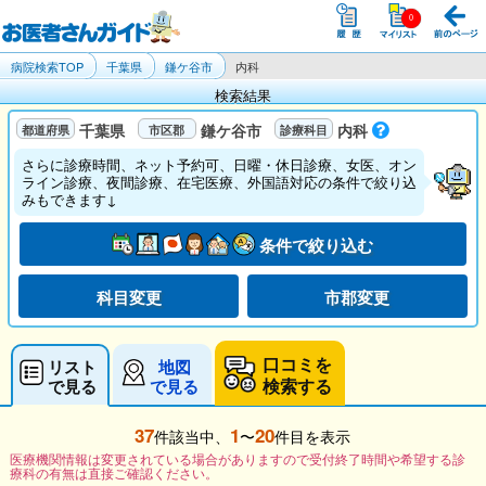
病院検索TOP
千葉県
鎌ケ谷市
内科
検索結果
千葉県
鎌ケ谷市
内科
さらに診療時間、ネット予約可、日曜・休日診療、女医、オン
ライン診療、夜間診療、在宅医療、外国語対応の条件で絞り込
みもできます↓
条件で絞り込む
科目変更
市郡変更
口コミを
リスト
地図
検索する
で見る
で見る
37
1
20
件該当中、
〜
件目を表示
医療機関情報は変更されている場合がありますので受付終了時間や希望する診
療科の有無は直接ご確認ください。