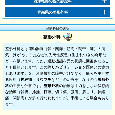
西津軽郡の他の診療科
青森県の整形外科
診療科目の説明
整形外科
整形外科
とは運動器官（骨・関節・筋肉・靭帯・腱）の病
気・けが や、手足などの先天性疾患（生まれつきの奇形な
ど）を扱います。また、運動機能を元の状態に回復させるこ
とも目的とします。この際
リハビリテーション
医療との協力
もあります。又、運動機能の障害だけでなく、痛みを主とす
る疾患（
神経痛
・
リウマチ
など）の治療を行なうのも
整形外
科
の主要な仕事です。
整形外科
の治療は手術をしない保存的
な治療（骨折、捻挫、打撲、切り傷、腰痛、肩こり、神経
痛、関節痛）が多く行なわれますが、手術による場合もあり
ます。