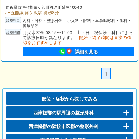
青森県
西津軽郡
鰺ヶ沢町舞戸町蒲生106-10
JR五能線 鰺ケ沢駅 徒歩8分
内科・外科・整形外科・小児科・眼科・耳鼻咽喉科・歯科・
健康診断
月火水木金 08:15〜11:00 土・日・祝休診 科目によっ
て診療日時が異なります。
開始・終了時間は直接の確
認をおすすめします
詳細を見る
1
部位・症状から探してみる
西津軽郡の駅周辺の整形外科
西津軽郡の隣接市区郡の整形外科