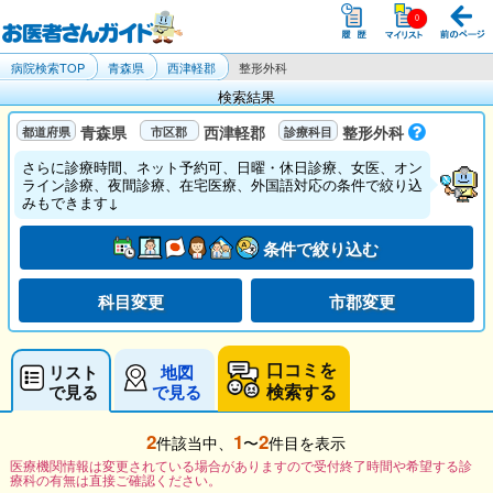
病院検索TOP
青森県
西津軽郡
整形外科
検索結果
青森県
西津軽郡
整形外科
さらに診療時間、ネット予約可、日曜・休日診療、女医、オン
ライン診療、夜間診療、在宅医療、外国語対応の条件で絞り込
みもできます↓
条件で絞り込む
科目変更
市郡変更
口コミを
リスト
地図
検索する
で見る
で見る
2
1
2
件該当中、
〜
件目を表示
医療機関情報は変更されている場合がありますので受付終了時間や希望する診
療科の有無は直接ご確認ください。