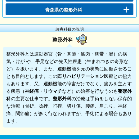
青森県の整形外科
診療科目の説明
整形外科
整形外科
とは運動器官（骨・関節・筋肉・靭帯・腱）の病
気・けが や、手足などの先天性疾患（生まれつきの奇形な
ど）を扱います。また、運動機能を元の状態に回復させるこ
とも目的とします。この際
リハビリテーション
医療との協力
もあります。又、運動機能の障害だけでなく、痛みを主とす
る疾患（
神経痛
・
リウマチ
など）の治療を行なうのも
整形外
科
の主要な仕事です。
整形外科
の治療は手術をしない保存的
な治療（骨折、捻挫、打撲、切り傷、腰痛、肩こり、神経
痛、関節痛）が多く行なわれますが、手術による場合もあり
ます。