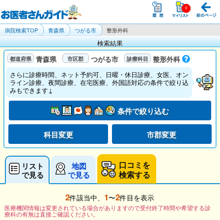
病院検索TOP
青森県
つがる市
整形外科
検索結果
青森県
つがる市
整形外科
さらに診療時間、ネット予約可、日曜・休日診療、女医、オン
ライン診療、夜間診療、在宅医療、外国語対応の条件で絞り込
みもできます↓
条件で絞り込む
科目変更
市郡変更
口コミを
リスト
地図
検索する
で見る
で見る
2
1
2
件該当中、
〜
件目を表示
医療機関情報は変更されている場合がありますので受付終了時間や希望する診
療科の有無は直接ご確認ください。