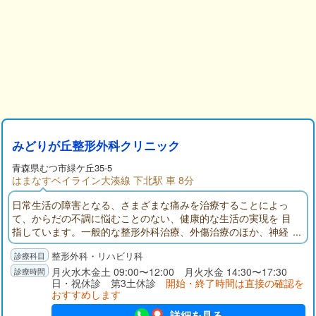
みどりが丘整形外科クリニック
青森県
むつ市
緑ケ丘35-5
はまなすベイライン大湊線 下北駅 車 8分
日常生活の障害となる、さまざまな痛みを治療することによっ
て、からだの不調に悩むことのない、健康的な生活の実現を 目
指しています。一般的な整形外科治療、外傷治療のほか、神経
ブロック、エコーガイド下Fasciaリリース、筋膜リリース など
整形外科・リハビリ科
の疼痛治療を行っております。
月火水木金土 09:00〜12:00 月火水金 14:30〜17:30
日・祝休診 第3土休診
開始・終了時間は直接の確認を
おすすめします
詳細を見る