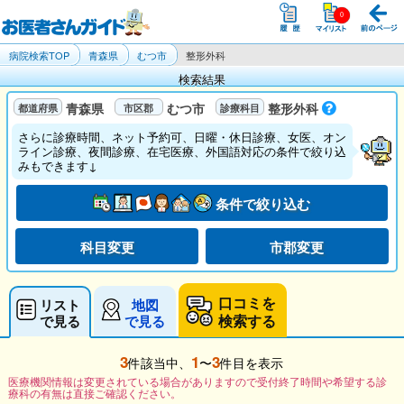
病院検索TOP
青森県
むつ市
整形外科
検索結果
青森県
むつ市
整形外科
さらに診療時間、ネット予約可、日曜・休日診療、女医、オン
ライン診療、夜間診療、在宅医療、外国語対応の条件で絞り込
みもできます↓
条件で絞り込む
科目変更
市郡変更
口コミを
リスト
地図
検索する
で見る
で見る
3
1
3
件該当中、
〜
件目を表示
医療機関情報は変更されている場合がありますので受付終了時間や希望する診
療科の有無は直接ご確認ください。