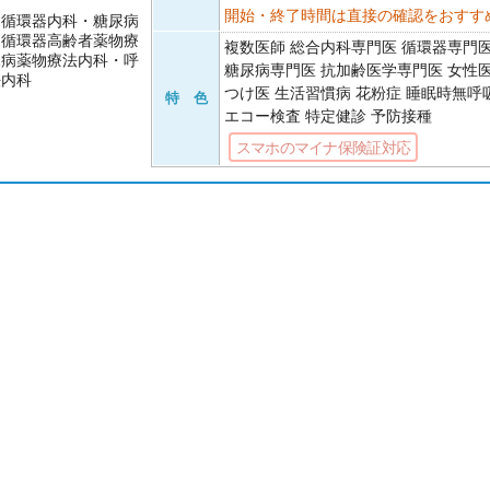
開始・終了時間は直接の確認をおすす
・循環器内科・糖尿病
・循環器高齢者薬物療
複数医師 総合内科専門医 循環器専門
尿病薬物療法内科・呼
糖尿病専門医 抗加齢医学専門医 女性
法内科
つけ医 生活習慣病 花粉症 睡眠時無呼
特 色
エコー検査 特定健診 予防接種
スマホのマイナ保険証対応