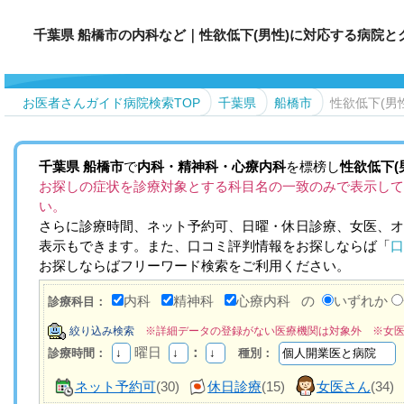
千葉県 船橋市の内科など｜性欲低下(男性)に対応する病院と
お医者さんガイド病院検索TOP
千葉県
船橋市
性欲低下(男
千葉県
船橋市
で
内科・精神科・心療内科
を標榜し
性欲低下(
お探しの症状を診療対象とする科目名の一致のみで表示して
い。
さらに診療時間、ネット予約可、日曜・休日診療、女医、オ
表示もできます。また、口コミ評判情報をお探しならば「
口
お探しならばフリーワード検索をご利用ください。
内科
精神科
心療内科
の
いずれか
診療科目：
絞り込み検索
※詳細データの登録がない医療機関は対象外 ※女
曜日
：
診療時間：
種別：
ネット予約可
(30)
休日診療
(15)
女医さん
(34)