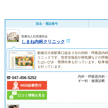
院名・電話番号
医療法人社団晟安会
しまね内科クリニック
船橋日大前駅東口徒歩３分の内科・呼吸器内
リニックです。気管支喘息や肺気腫などの呼
たはいびき・禁煙外来も行っています。駐車
も行っています。
内科・呼吸器内科
047-456-5252
ギー科・健康診断
WEB診療受付
口コミ情報を見る