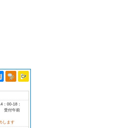
4：00-18：
可 受付午前
めします