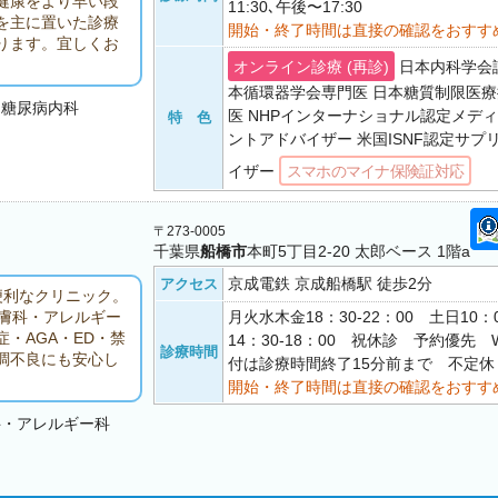
健康をより早い段
11:30､午後〜17:30
を主に置いた診療
開始・終了時間は直接の確認をおすす
ります。宜しくお
オンライン診療 (再診)
日本内科学会
本循環器学会専門医 日本糖質制限医
・糖尿病内科
医 NHPインターナショナル認定メデ
特 色
ントアドバイザー 米国ISNF認定サプ
イザー
スマホのマイナ保険証対応
〒273-0005
千葉県
船橋市
本町5丁目2-20 太郎ベース 1階a
京成電鉄 京成船橋駅 徒歩2分
アクセス
便利なクリニック。
月火水木金18：30-22：00 土日10：0
皮膚科・アレルギー
・AGA・ED・禁
14：30-18：00 祝休診 予約優先 
診療時間
調不良にも安心し
付は診療時間終了15分前まで 不定休
開始・終了時間は直接の確認をおすす
科・アレルギー科