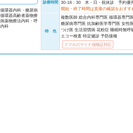
診療時間
30-18：30 木・日・祝休診 予約優
開始・終了時間は直接の確認をおすす
・循環器内科・糖尿病
・循環器高齢者薬物療
複数医師 総合内科専門医 循環器専門
尿病薬物療法内科・呼
糖尿病専門医 抗加齢医学専門医 女性
法内科
つけ医 生活習慣病 花粉症 睡眠時無呼
特 色
エコー検査 特定健診 予防接種
スマホのマイナ保険証対応