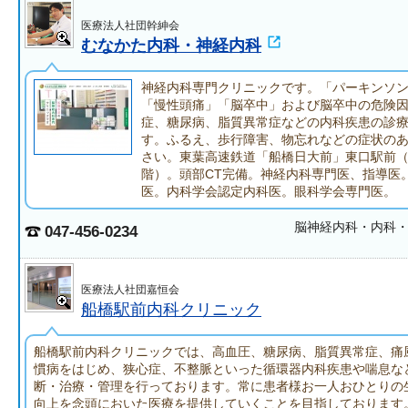
医療法人社団幹紳会
むなかた内科・神経内科
神経内科専門クリニックです。「パーキンソ
「慢性頭痛」「脳卒中」および脳卒中の危険
症、糖尿病、脂質異常症などの内科疾患の診
す。ふるえ、歩行障害、物忘れなどの症状の
さい。東葉高速鉄道「船橋日大前」東口駅前
階）。頭部CT完備。神経内科専門医、指導医
医。内科学会認定内科医。眼科学会専門医。
脳神経内科・内科
047-456-0234
医療法人社団嘉恒会
船橋駅前内科クリニック
船橋駅前内科クリニックでは、高血圧、糖尿病、脂質異常症、痛
慣病をはじめ、狭心症、不整脈といった循環器内科疾患や喘息な
断・治療・管理を行っております。常に患者様お一人おひとりの生
向上を念頭においた医療を提供していくことを目指しております