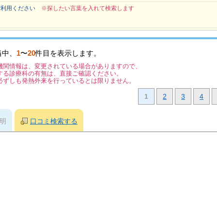
ご利用ください
※探したい言葉を入れて検索します
当中、
1
〜
20
件目を表示します。
機関情報は、変更されている場合がありますので、
する診療科の有無は、直接ご確認ください。
必ずしも発熱外来を行っているとは限りません。
1
2
3
4
明
口コミ検索する