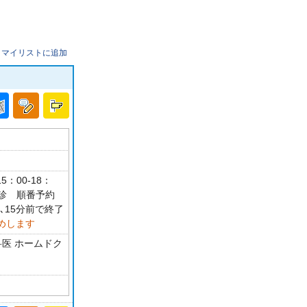
マイリストに追加
5：00-18：
休診 順番予約
､15分前で終了
めします
科医 ホームドク