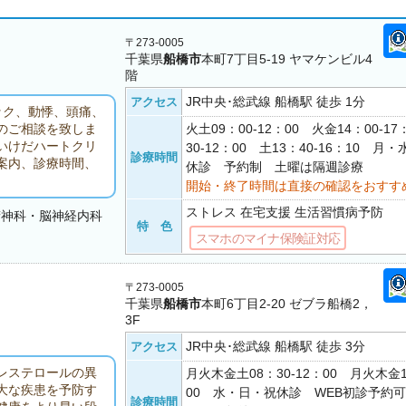
〒273-0005
千葉県
船橋市
本町7丁目5-19 ヤマケンビル4
階
JR中央･総武線 船橋駅 徒歩 1分
アクセス
ック、動悸、頭痛、
火土09：00-12：00 火金14：00-17
のご相談を致しま
いけだハートクリ
30-12：00 土13：40-16：10 
診療時間
案内、診療時間、
休診 予約制 土曜は隔週診療
開始・終了時間は直接の確認をおすす
ストレス 在宅支援 生活習慣病予防
精神科・脳神経内科
特 色
スマホのマイナ保険証対応
〒273-0005
千葉県
船橋市
本町6丁目2-20 ゼブラ船橋2，
3F
JR中央･総武線 船橋駅 徒歩 3分
アクセス
レステロールの異
月火木金土08：30-12：00 月火木金1
大な疾患を予防す
00 水・日・祝休診 WEB初診予約
診療時間