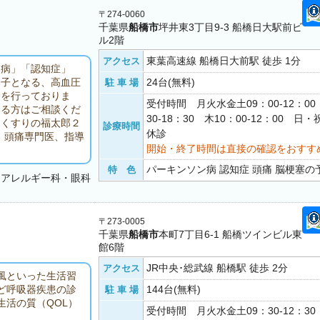
〒274-0060
千葉県
船橋市
坪井東3丁目9-3 船橋日大駅前ビ
ル2階
東葉高速線 船橋日大前駅 徒歩 1分
アクセス
ン病」「認知症」
24台(無料)
因子となる、高血圧
駐 車 場
療を行っておりま
受付時間 月火水金土09：00-12：0
ある方はご相談くだ
30-18：30 木10：00-12：00 日
（くすりの福太郎２
診療時間
休診
。頭痛専門医、指導
開始・終了時間は直接の確認をおすす
パーキンソン病 認知症 頭痛 脳梗塞の予
特 色
・アレルギー科・眼科
〒273-0005
千葉県
船橋市
本町7丁目6-1 船橋ツインビル東
館6階
JR中央･総武線 船橋駅 徒歩 2分
アクセス
風といった生活習
144台(無料)
ど呼吸器疾患の診
駐 車 場
活の質（QOL）
受付時間 月火水金土09：30-12：3
。