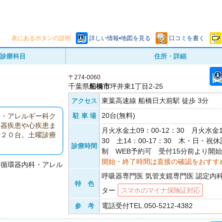
表にあるボタンの説明
詳しい情報•地図を見る
口コミを書く
診療科目
住所・詳細
〒274-0060
千葉県
船橋市
坪井東1丁目2-25
東葉高速線 船橋日大前駅 徒歩 3分
アクセス
20台(無料)
駐 車 場
科・アレルギー科ク
吸器疾患や心疾患ま
月火水金土09：00-12：30 月火水金1
場２０台。土曜診療
30 土14：00-17：30 木・日・祝
診療時間
制 WEB予約可 受付15分前より開始
開始・終了時間は直接の確認をおすす
・循環器内科・アレル
呼吸器専門医 気管支鏡専門医 認定内
特 色
ター
スマホのマイナ保険証対応
電話受付TEL.050-5212-4382
参 考