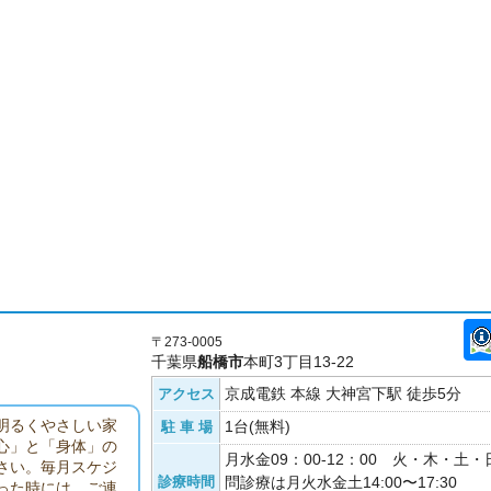
〒273-0005
千葉県
船橋市
本町3丁目13-22
京成電鉄 本線 大神宮下駅 徒歩5分
アクセス
明るくやさしい家
1台(無料)
駐 車 場
心」と「身体」の
月水金09：00-12：00 火・木・土
さい。毎月スケジ
診療時間
問診療は月火水金土14:00〜17:30
った時には、ご連