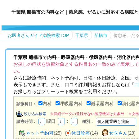
千葉県 船橋市の内科など｜倦怠感、だるいに対応する病院と
お医者さんガイド病院検索TOP
千葉県
船橋市
倦怠感、だ
千葉県
船橋市
で
内科・呼吸器内科・循環器内科・消化器内
お探しの症状を診療対象とする科目名の一致のみで表示して
い。
さらに診療時間、ネット予約可、日曜・休日診療、女医、オ
表示もできます。また、口コミ評判情報をお探しならば「
口
お探しならばフリーワード検索をご利用ください。
内科
呼吸器内科
循環器内科
消化器
診療科目：
絞り込み検索
※詳細データの登録がない医療機関は対象外 ※女
曜日
：
診療時間：
種別：
ネット予約可
(25)
休日診療
(14)
女医さん
(29)