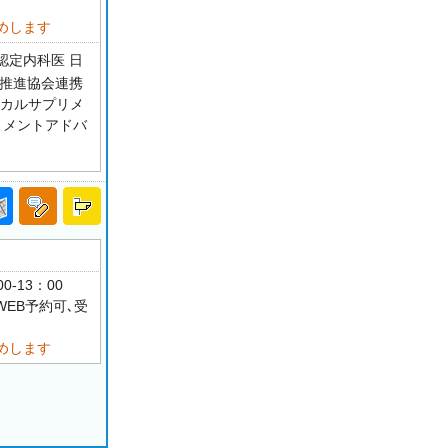
めします
認定内科医 日
療推進協会連携
ィカルサプリメ
リメントアドバ
0-13：00
WEB予約可､受
めします