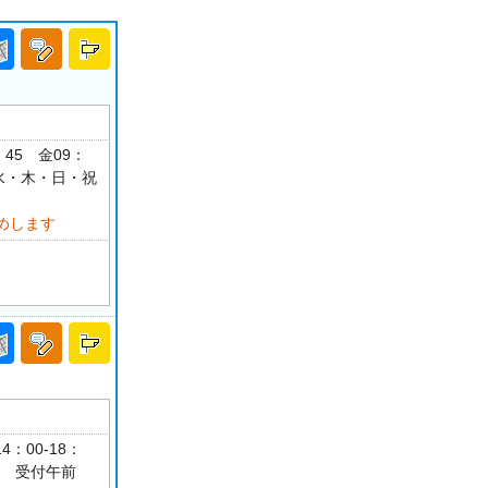
：45 金09：
月・水・木・日・祝
めします
4：00-18：
可 受付午前