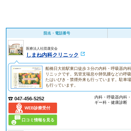
院名・電話番号
医療法人社団晟安会
しまね内科クリニック
船橋日大前駅東口徒歩３分の内科・呼吸器内
リニックです。気管支喘息や肺気腫などの呼
たはいびき・禁煙外来も行っています。駐車
も行っています。
内科・呼吸器内科
047-456-5252
ギー科・健康診断
WEB診療受付
口コミ情報を見る