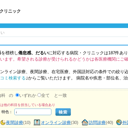
クリニック
るい
科
を標榜し
倦怠感、だるい
に対応する病院・クリニックは187件あ
います。希望される診療が受けられるかどうかは各医療機関にご
ンライン診療、夜間診療、在宅医療、外国語対応の条件での絞り
コミ検索する
｣からご覧いただけます。 病院名や疾患・部位名、
内科
の
いずれか
全て と一致
医は他の科目を担当している場合あり
特色：
夜間診療
(10)
オンライン診療
(30)
訪問診療
(40)
外