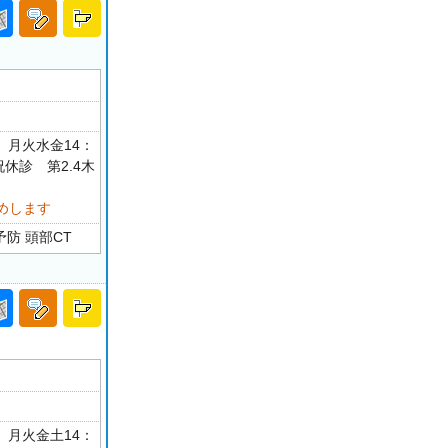
0 月火水金14：
・祝休診 第2.4木
めします
防 頭部CT
0 月火金土14：