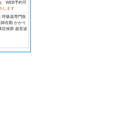
先 WEB予約可
めします
医 呼吸器専門医
医師在勤 かかり
吸症候群 超音波