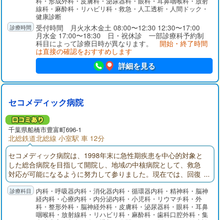
科・形成外科・皮膚科・泌尿器科・眼科・耳鼻咽喉科・放射
線科・麻酔科・リハビリ科・救急・人工透析・人間ドック・
健康診断
受付時間 月火水木金土 08:00〜12:30 12:30〜17:00
月水金 17:00〜18:30 日・祝休診 一部診療科予約制
科目によって診療日時が異なります。
開始・終了時間
は直接の確認をおすすめします
詳細を見る
セコメディック病院
千葉県
船橋市
豊富町696-1
北総鉄道北総線 小室駅 車 12分
セコメディック病院は、1998年末に急性期疾患を中心的対象と
した総合病院を目指して開院し、地域の中核病院として、救急
対応が可能になるように努力して参りました。現在では、回復
期リハビリテーション病棟、地域包括ケア病棟を備え、在宅医
内科・呼吸器内科・消化器内科・循環器内科・精神科・脳神
療にも注力しております。
経内科・心療内科・内分泌内科・小児科・リウマチ科・外
科・整形外科・脳神経外科・皮膚科・泌尿器科・眼科・耳鼻
咽喉科・放射線科・リハビリ科・麻酔科・歯科口腔外科・集