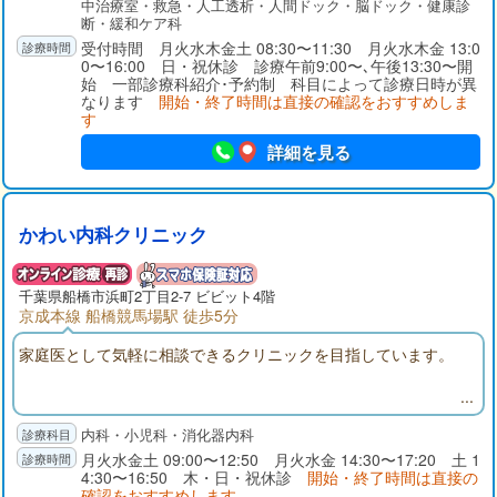
中治療室・救急・人工透析・人間ドック・脳ドック・健康診
断・緩和ケア科
受付時間 月火水木金土 08:30〜11:30 月火水木金 13:0
0〜16:00 日・祝休診 診療午前9:00〜､午後13:30〜開
始 一部診療科紹介･予約制 科目によって診療日時が異
なります
開始・終了時間は直接の確認をおすすめしま
す
詳細を見る
かわい内科クリニック
千葉県
船橋市
浜町2丁目2-7 ビビット4階
京成本線 船橋競馬場駅 徒歩5分
家庭医として気軽に相談できるクリニックを目指しています。
内科・小児科・消化器内科
月火水金土 09:00〜12:50 月火水金 14:30〜17:20 土 1
4:30〜16:50 木・日・祝休診
開始・終了時間は直接の
確認をおすすめします