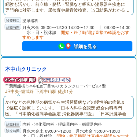
経験も活かし、前立腺・膀胱・腎臓など幅広い泌尿器科疾患に
専門的に対応します。尿検査や超音波検査、当日結果がわかる
採血検査など設備も充実し、迅速かつ的確な診断と、プライバ
泌尿器科
シーに配慮した安心の診療環境を整えています。原木中山駅東
口から徒歩1分と通院しやすく、お仕事帰りや買い物の合間にも
月火木金 09:00〜12:30 14:00〜17:30 土 09:00〜14:00
水・日・祝休診
開始・終了時間は直接の確認をおす
立ち寄れる立地です。
すめします
詳細を見る
本中山クリニック
千葉県
船橋市
本中山2丁目18-3 カタンクローバービル1階
JR中央･総武線 下総中山駅 徒歩1分
かぜなどの急性期の病気から生活習慣病などの慢性的の病気ま
で幅広く診療しています。「日本内科学会認定 総合内科専門
医」「日本消化器病学会認定 消化器病専門医」「日本肝臓学会
認定 肝臓専門医」として、地域の皆さまに貢献できるよう努力
内科・消化器内科・呼吸器内科・循環器内科
しています。内科の病気に関して、何でも相談できる地域のク
リニックを目指していますので、お気軽に話をしにいらしてく
月水木金土 09:00〜12:00 月水木金 15:00〜18:00
火・日・祝休診
開始・終了時間は直接の確認をおすす
ださい。