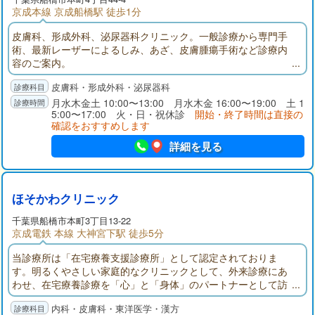
京成本線 京成船橋駅 徒歩1分
皮膚科、形成外科、泌尿器科クリニック。一般診療から専門手
術、最新レーザーによるしみ、あざ、皮膚腫瘍手術など診療内
容のご案内。
皮膚科・形成外科・泌尿器科
月水木金土 10:00〜13:00 月水木金 16:00〜19:00 土 1
5:00〜17:00 火・日・祝休診
開始・終了時間は直接の
確認をおすすめします
詳細を見る
ほそかわクリニック
千葉県
船橋市
本町3丁目13-22
京成電鉄 本線 大神宮下駅 徒歩5分
当診療所は「在宅療養支援診療所」として認定されておりま
す。明るくやさしい家庭的なクリニックとして、外来診療にあ
わせ、在宅療養診療を「心」と「身体」のパートナーとして訪
問させていただきます。お気軽にご相談ください。毎月スケジ
内科・皮膚科・東洋医学・漢方
ュール表を作成し、定期的に訪問いたします。急に具合が悪く