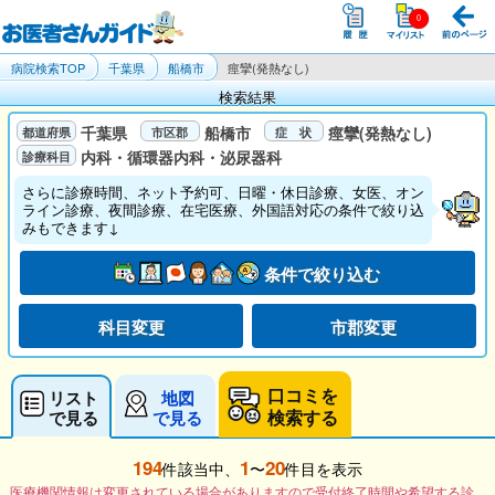
病院検索TOP
千葉県
船橋市
痙攣(発熱なし)
検索結果
千葉県
船橋市
痙攣(発熱なし)
内科・循環器内科・泌尿器科
さらに診療時間、ネット予約可、日曜・休日診療、女医、オン
ライン診療、夜間診療、在宅医療、外国語対応の条件で絞り込
みもできます↓
条件で絞り込む
科目変更
市郡変更
口コミを
リスト
地図
検索する
で見る
で見る
194
1
20
件該当中、
〜
件目を表示
医療機関情報は変更されている場合がありますので受付終了時間や希望する診