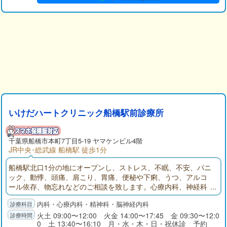
いけだハートクリニック船橋駅前診療所
千葉県
船橋市
本町7丁目5-19 ヤマケンビル4階
JR中央･総武線 船橋駅 徒歩1分
船橋駅北口1分の地にオープンし、ストレス、不眠、不安、パニ
ック、動悸、頭痛、肩こり、胃痛、便秘や下痢、うつ、アルコ
ール依存、物忘れなどのご相談を致します。心療内科、神経科
精神科、神経内科、内科を診療科目とするいけだハートクリニ
内科・心療内科・精神科・脳神経内科
ック船橋駅前診療所のサイトです。診療所の写真、地図、診療
案内、診療時間、院長略歴、リンク、お知らせ、などがご覧に
火土 09:00〜12:00 火金 14:00〜17:45 金 09:30〜12:0
0 土 13:40〜16:10 月・水・木・日・祝休診 予約
なれます。