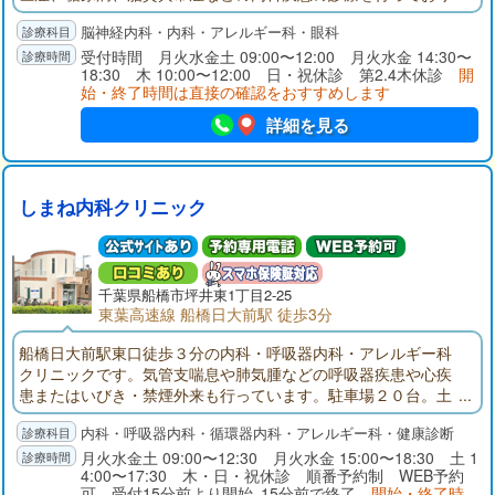
ます。ふるえ、歩行障害、物忘れなどの症状のある方はご相談
脳神経内科・内科・アレルギー科・眼科
ください。東葉高速鉄道「船橋日大前」東口駅前（くすりの福
太郎２階）。頭部CT完備。神経内科専門医、指導医。頭痛専門
受付時間 月火水金土 09:00〜12:00 月火水金 14:30〜
18:30 木 10:00〜12:00 日・祝休診 第2.4木休診
開
医、指導医。内科学会認定内科医。眼科学会専門医。
始・終了時間は直接の確認をおすすめします
詳細を見る
しまね内科クリニック
千葉県
船橋市
坪井東1丁目2-25
東葉高速線 船橋日大前駅 徒歩3分
船橋日大前駅東口徒歩３分の内科・呼吸器内科・アレルギー科
クリニックです。気管支喘息や肺気腫などの呼吸器疾患や心疾
患またはいびき・禁煙外来も行っています。駐車場２０台。土
曜診療も行っています。
内科・呼吸器内科・循環器内科・アレルギー科・健康診断
月火水金土 09:00〜12:30 月火水金 15:00〜18:30 土 1
4:00〜17:30 木・日・祝休診 順番予約制 WEB予約
可 受付15分前より開始､15分前で終了
開始・終了時