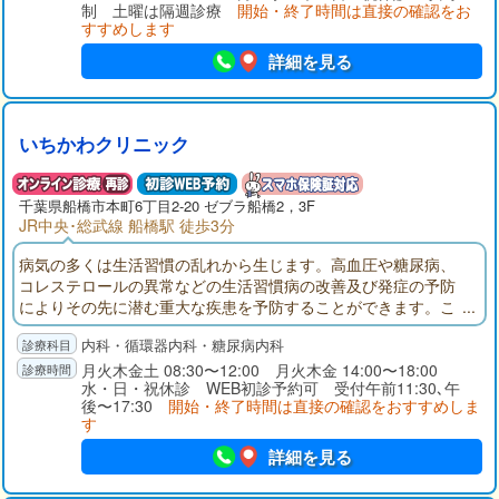
制 土曜は隔週診療
開始・終了時間は直接の確認をお
すすめします
詳細を見る
いちかわクリニック
千葉県
船橋市
本町6丁目2-20 ゼブラ船橋2，3F
JR中央･総武線 船橋駅 徒歩3分
病気の多くは生活習慣の乱れから生じます。高血圧や糖尿病、
コレステロールの異常などの生活習慣病の改善及び発症の予防
によりその先に潜む重大な疾患を予防することができます。こ
のような思いから、私は地域住民の皆様の健康をより早い段階
内科・循環器内科・糖尿病内科
から守るため、生活習慣病を中心としたプライマリケアの実践
を主に置いた診療を行い、微力ながらも地域医療に貢献をして
月火木金土 08:30〜12:00 月火木金 14:00〜18:00
水・日・祝休診 WEB初診予約可 受付午前11:30､午
いきたいと考えております。宜しくお願いいたします。
後〜17:30
開始・終了時間は直接の確認をおすすめしま
す
詳細を見る