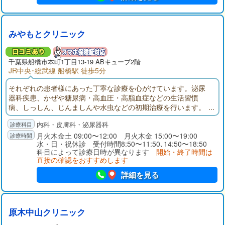
みやもとクリニック
千葉県
船橋市
本町1丁目13-19 ABキューブ2階
JR中央･総武線 船橋駅 徒歩5分
それぞれの患者様にあった丁寧な診療を心がけています。泌尿
器科疾患、かぜや糖尿病・高血圧・高脂血症などの生活習慣
病、しっしん、じんましんや水虫などの初期治療を行います。
採血、エコー（腹部エコー・頸動脈エコー）は当院にて検査い
内科・皮膚科・泌尿器科
たします。CT、MRIは提携医療機関で撮影し、当日に診察でき
ます。なるべく不必要な薬は処方しない。患者様の状態に一番
月火木金土 09:00〜12:00 月火木金 15:00〜19:00
水・日・祝休診 受付時間8:50〜11:50､14:50〜18:50
合った薬を考えていきます。
科目によって診療日時が異なります
開始・終了時間は
直接の確認をおすすめします
詳細を見る
原木中山クリニック