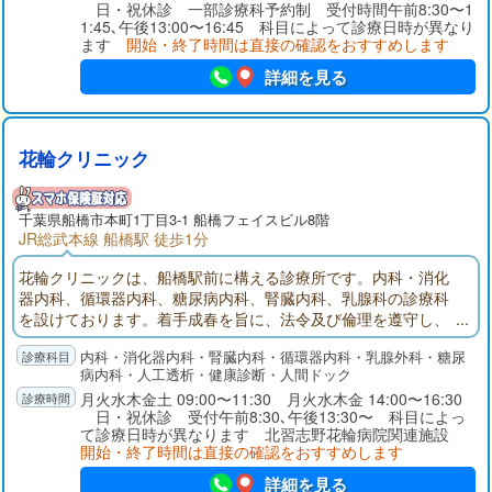
日・祝休診 一部診療科予約制 受付時間午前8:30〜1
1:45､午後13:00〜16:45 科目によって診療日時が異なり
ます
開始・終了時間は直接の確認をおすすめします
詳細を見る
花輪クリニック
千葉県
船橋市
本町1丁目3-1 船橋フェイスビル8階
JR総武本線 船橋駅 徒歩1分
花輪クリニックは、船橋駅前に構える診療所です。内科・消化
器内科、循環器内科、糖尿病内科、腎臓内科、乳腺科の診療科
を設けております。着手成春を旨に、法令及び倫理を遵守し、
相協力して安全で安心な医療に取り組みます。
内科・消化器内科・腎臓内科・循環器内科・乳腺外科・糖尿
病内科・人工透析・健康診断・人間ドック
月火水木金土 09:00〜11:30 月火水木金 14:00〜16:30
日・祝休診 受付午前8:30､午後13:30〜 科目によっ
て診療日時が異なります 北習志野花輪病院関連施設
開始・終了時間は直接の確認をおすすめします
詳細を見る