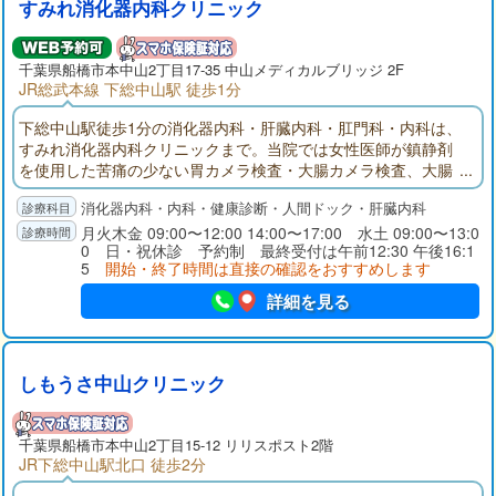
すみれ消化器内科クリニック
千葉県
船橋市
本中山2丁目17-35 中山メディカルブリッジ 2F
JR総武本線 下総中山駅 徒歩1分
下総中山駅徒歩1分の消化器内科・肝臓内科・肛門科・内科は、
すみれ消化器内科クリニックまで。当院では女性医師が鎮静剤
を使用した苦痛の少ない胃カメラ検査・大腸カメラ検査、大腸
ポリープ切除、胃・大腸の同日検査、土曜検査、経口・経鼻検
消化器内科・内科・健康診断・人間ドック・肝臓内科
査を行います。女性ならではの消化器症状のお悩みや、健康診
断での肝機能異常の診察も承ります。
月火木金 09:00〜12:00 14:00〜17:00 水土 09:00〜13:0
0 日・祝休診 予約制 最終受付は午前12:30 午後16:1
5
開始・終了時間は直接の確認をおすすめします
詳細を見る
しもうさ中山クリニック
千葉県
船橋市
本中山2丁目15-12 リリスポスト2階
JR下総中山駅北口 徒歩2分