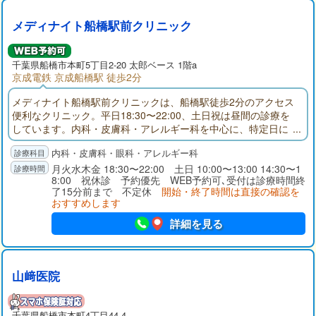
メディナイト船橋駅前クリニック
千葉県
船橋市
本町5丁目2-20 太郎ベース 1階a
京成電鉄 京成船橋駅 徒歩2分
メディナイト船橋駅前クリニックは、船橋駅徒歩2分のアクセス
便利なクリニック。平日18:30〜22:00、土日祝は昼間の診療を
しています。内科・皮膚科・アレルギー科を中心に、特定日に
は眼科診療にも対応。さらにピル・性感染症・AGA・ED・禁煙
内科・皮膚科・眼科・アレルギー科
外来など幅広い自費診療もご用意。お仕事帰りや休日の急な体
調不良にも安心してご受診いただけます。
月火水木金 18:30〜22:00 土日 10:00〜13:00 14:30〜1
8:00 祝休診 予約優先 WEB予約可､受付は診療時間終
了15分前まで 不定休
開始・終了時間は直接の確認を
おすすめします
詳細を見る
山﨑医院
千葉県
船橋市
本町4丁目44-4