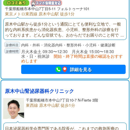
千葉県
船橋市
本中山7丁目5-11 フォルトゥーナ101
東京メトロ東西線 原木中山駅 徒歩1分
原木中山駅から徒歩1分という通院にとても便利な立地で、一般
的な内科系疾患から消化器疾患、小児科、整形外科の診療を行
っております。どんな症状でも、おからだでお困りのこと何で
もお気軽にご相談をいただけますと幸いでございます。
内科・外科・消化器内科・整形外科・小児科・健康診断
月火木金土 09:30〜12:30 月火木金 15:00〜18:30
水・日・祝休診
開始・終了時間は直接の確認をおすす
めします
詳細を見る
原木中山腎泌尿器科クリニック
千葉県
船橋市
本中山7丁目10-7 N-Fierte 3階
東西線 原木中山駅 徒歩1分
日本泌尿器科学会専門医である院長が、これまでの救急医療の