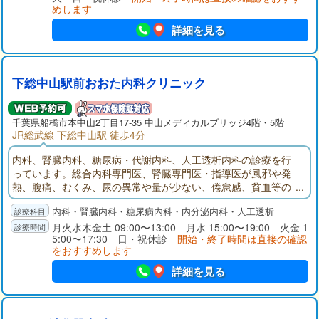
めします
詳細を見る
下総中山駅前おおた内科クリニック
千葉県
船橋市
本中山2丁目17-35 中山メディカルブリッジ4階・5階
JR総武線 下総中山駅 徒歩4分
内科、腎臓内科、糖尿病・代謝内科、人工透析内科の診療を行
っています。総合内科専門医、腎臓専門医・指導医が風邪や発
熱、腹痛、むくみ、尿の異常や量が少ない、倦怠感、貧血等の
症状の診療を行います。透析治療にも対応しています。
内科・腎臓内科・糖尿病内科・内分泌内科・人工透析
月火水木金土 09:00〜13:00 月水 15:00〜19:00 火金 1
5:00〜17:30 日・祝休診
開始・終了時間は直接の確認
をおすすめします
詳細を見る