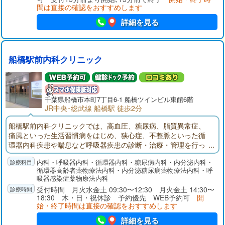
間は直接の確認をおすすめします
詳細を見る
船橋駅前内科クリニック
千葉県
船橋市
本町7丁目6-1 船橋ツインビル東館6階
JR中央･総武線 船橋駅 徒歩2分
船橋駅前内科クリニックでは、高血圧、糖尿病、脂質異常症、
痛風といった生活習慣病をはじめ、狭心症、不整脈といった循
環器内科疾患や喘息など呼吸器疾患の診断・治療・管理を行っ
ております。常に患者様お一人おひとりの生活の質（QOL）向
内科・呼吸器内科・循環器内科・糖尿病内科・内分泌内科・
上を念頭においた医療を提供していくことを目指しておりま
循環器高齢者薬物療法内科・内分泌糖尿病薬物療法内科・呼
す。
吸器感染症薬物療法内科
受付時間 月火水金土 09:30〜12:30 月火金土 14:30〜
18:30 木・日・祝休診 予約優先 WEB予約可
開
始・終了時間は直接の確認をおすすめします
詳細を見る