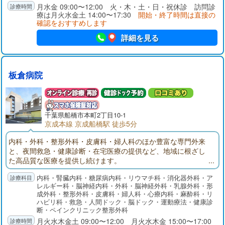
なった時には、ご連絡頂ければスケジュール外でも訪問いたし
月水金 09:00〜12:00 火・木・土・日・祝休診 訪問診
療は月火水金土 14:00〜17:30
開始・終了時間は直接の
ます。
確認をおすすめします
詳細を見る
板倉病院
千葉県
船橋市
本町2丁目10-1
京成本線 京成船橋駅 徒歩5分
内科・外科・整形外科・皮膚科・婦人科のほか豊富な専門外来
と、夜間救急・健康診断・在宅医療の提供など、地域に根ざし
た高品質な医療を提供し続けます。
内科・腎臓内科・糖尿病内科・リウマチ科・消化器外科・ア
レルギー科・脳神経内科・外科・脳神経外科・乳腺外科・形
成外科・整形外科・皮膚科・婦人科・心療内科・麻酔科・リ
ハビリ科・救急・人間ドック・脳ドック・運動療法・健康診
断・ペインクリニック整形外科
月火水木金土 09:00〜12:00 月火水木金 15:00〜17:00