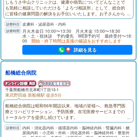
しもうさ中山クリニックは、健康や病気についてどんなことで
も気軽に相談していただける「よろづ相談所」として、総合的
に皆様の健康問題の解決をお手伝いいたします。お子さんから
ご年配の方まで、当「健康よろづ相談所」に、気になる症状、
皮膚科・泌尿器科・内科
お薬や検査結果のことなど、相談しにいらしてください。
月火木金日 10:00〜13:30 月火木金 15:00〜18:30
水・土・祝休診 予約優先 WEB予約可 最終受付〜18:
00
開始・終了時間は直接の確認をおすすめします
詳細を見る
船橋総合病院
千葉県
船橋市
北本町1丁目13-1
東武野田線 新船橋駅 徒歩5分
船橋総合病院は昭和56年開設以来、地域の皆様へ、救急専門医
療とリハビリテーション、予防医療、在宅医療サービスまでの
トータルケアを提供し続けています。
内科・消化器内科・循環器内科・脳神経内科・腎臓内科・糖
尿病内科・小児科・外科・消化器外科・脳神経外科・整形外