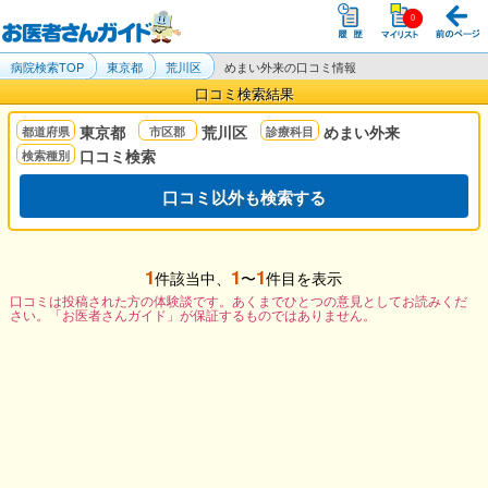
病院検索TOP
東京都
荒川区
めまい外来の口コミ情報
口コミ検索結果
東京都
荒川区
めまい外来
口コミ検索
口コミ以外も検索する
1
1
1
件該当中、
〜
件目を表示
口コミは投稿された方の体験談です。あくまでひとつの意見としてお読みくだ
さい。「お医者さんガイド」が保証するものではありません。