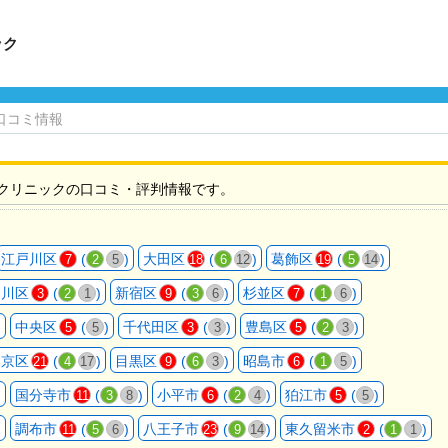
ック
口コミ情報
クリニックの口コミ・評判情報です。
江戸川区
(
)
大田区
(
)
葛飾区
(
)
7
2
5
18
6
12
19
5
14
品川区
(
)
新宿区
(
)
杉並区
(
)
3
2
1
9
3
6
7
1
6
)
中央区
(
)
千代田区
(
)
豊島区
(
)
5
5
3
3
5
2
3
文京区
(
)
目黒区
(
)
昭島市
(
)
21
4
17
9
6
3
6
1
5
)
国分寺市
(
)
小平市
(
)
狛江市
(
)
11
3
8
6
2
4
5
5
)
調布市
(
)
八王子市
(
)
東久留米市
(
)
11
5
6
23
9
14
2
1
1