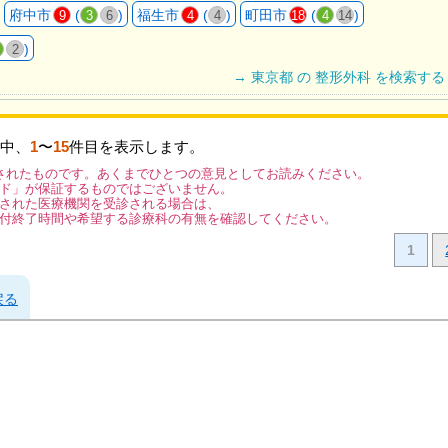
府中市
(
)
福生市
(
)
町田市
(
)
9
3
6
4
4
18
4
14
)
2
→ 東京都 の 整形外科 を検索する
中、
1
〜
15
件目を表示します。
されたものです。あくまでひとつの意見としてお読みください。
ド」が保証するものではございません。
された医療機関を受診される場合は、
付終了時間や希望する診療科の有無を確認してください。
1
戻る