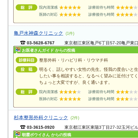
院内清潔感
診療前待ち時間
医師の対応
診療後待ち時間
亀戸水神森クリニック
(1件)
03-5628-6767
東京都江東区亀戸6丁目57-20亀戸東
お医者さんガイド からの投稿
整形外科・リハビリ科・リウマチ科
明るく、話しやすい女性の先生。怪我の度合いと
したい事を相談すると、なるべく望みに近付けて
ちょっと大変ですが、良く通います。
院内清潔感
診療前待ち時間
医師の対応
診療後待ち時間
杉本整形外科クリニック
(2件)
03-3615-0920
東京都江東区東陽3丁目27-32玉河ビ
朝霞ボウイさん からの投稿