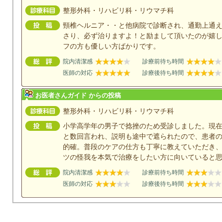
整形外科・リハビリ科・リウマチ科
頸椎ヘルニア・・と他病院で診断され、通勤上通
さり、必ず治りますよ！と励まして頂いたのが嬉
フの方も優しい方ばかりです。
院内清潔感
診療前待ち時間
医師の対応
診療後待ち時間
お医者さんガイド からの投稿
整形外科・リハビリ科・リウマチ科
小学高学年の男子で捻挫のため受診しました。現
と数回言われ、説明も途中で遮られたので、患者
的確。普段のケアの仕方も丁寧に教えていただき
ツの怪我を本気で治療をしたい方に向いていると
院内清潔感
診療前待ち時間
医師の対応
診療後待ち時間