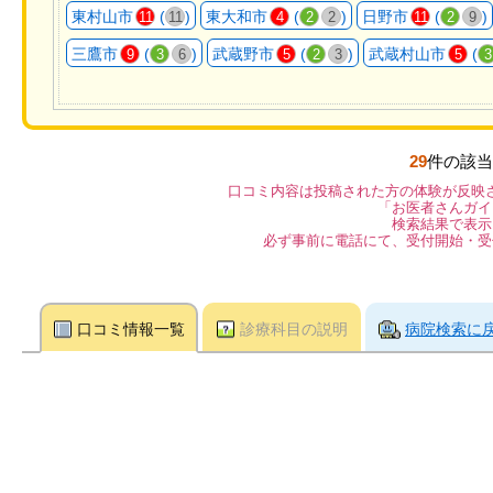
東村山市
(
)
東大和市
(
)
日野市
(
)
11
11
4
2
2
11
2
9
三鷹市
(
)
武蔵野市
(
)
武蔵村山市
(
9
3
6
5
2
3
5
3
29
件の該当
口コミ内容は投稿された方の体験が反映
「お医者さんガイ
検索結果で表示
必ず事前に電話にて、受付開始・受
口コミ情報一覧
診療科目の説明
病院検索に