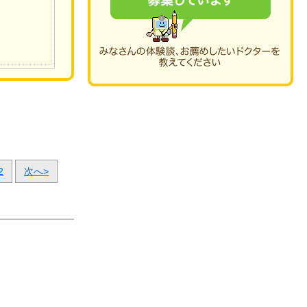
2
次へ>