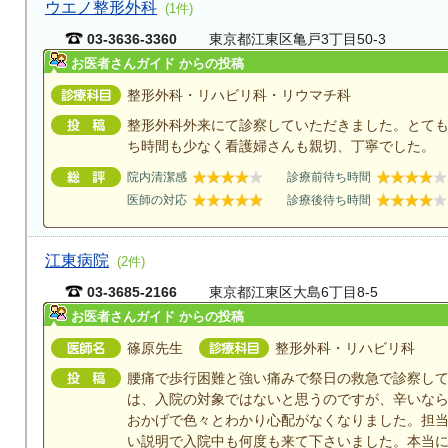
ウエノ整形外科
(1件)
03-3636-3360
東京都江東区亀戸3丁目50-3
お医者さんガイド からの投稿
整形外科・リハビリ科・リウマチ科
整形外科外来にて診察していただきました。とて
ち時間も少なく看護婦さんも親切、丁寧でした。
院内清潔感
診療前待ち時間
医師の対応
診療後待ち時間
江東病院
(2件)
03-3685-2166
東京都江東区大島6丁目8-5
お医者さんガイド からの投稿
篠原先生
整形外科・リハビリ科
腰痛で歩行困難と強い痛みで祭日の救急で診察し
は、入院の対象ではないと思うのですが、辛いな
おかげで色々とわかり心配がなくなりました。担
い説明で入院中も何度も来て下さいました。本当