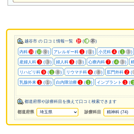
越谷市 の 口コミ情報一覧
(
)
計
優
不
内科
(
)
アレルギー科
(
)
小児科
(
)
19
10
9
1
1
4
1
3
産婦人科
(
)
婦人科
(
)
心療内科
(
)
3
3
3
3
7
4
3
リハビリ科
(
)
リウマチ科
(
)
肛門外科
(
9
1
8
8
8
2
乳腺外来
(
)
白内障治療
(
)
インプラント
(
1
1
1
1
1
都道府県や診療科目を換えて口コミ検索できます
都道府県
診療科目