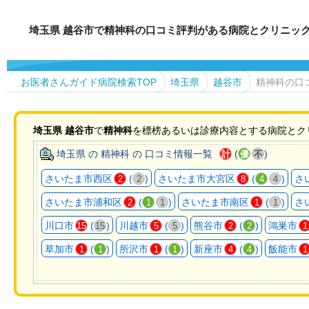
埼玉県 越谷市で精神科の口コミ評判がある病院とクリニッ
お医者さんガイド病院検索TOP
埼玉県
越谷市
精神科の口
埼玉県
越谷市
で
精神科
を標榜あるいは診療内容とする病院とク
埼玉県 の 精神科 の 口コミ情報一覧
(
)
計
優
不
さいたま市西区
(
)
さいたま市大宮区
(
)
さ
2
2
8
4
4
さいたま市浦和区
(
)
さいたま市南区
(
)
さ
2
1
1
1
1
川口市
(
)
川越市
(
)
熊谷市
(
)
鴻巣市
15
15
5
5
2
2
1
草加市
(
)
所沢市
(
)
新座市
(
)
飯能市
1
1
1
1
4
4
1