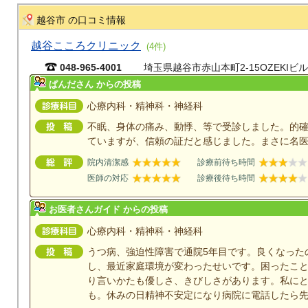
越谷市 の口コミ情報
越谷こころクリニック
(4件)
048-965-4001
埼玉県越谷市赤山本町2-15OZEKIビル
ぱんださん からの投稿
心療内科・精神科・神経科
不眠、身体の痛み、動悸、等で受診しました。的
ていますが、信頼の証だと感じました。まさに名
院内清潔感
診療前待ち時間
医師の対応
診療後待ち時間
お医者さんガイド からの投稿
心療内科・精神科・神経科
うつ病、強迫性障害で通院5年目です。良くなった
し、最近家庭環境が変わったせいです。困ったこ
り言いかたも優しさ、きびしさがあります。私に
も。休みの日精神不安定になり病院に電話したら