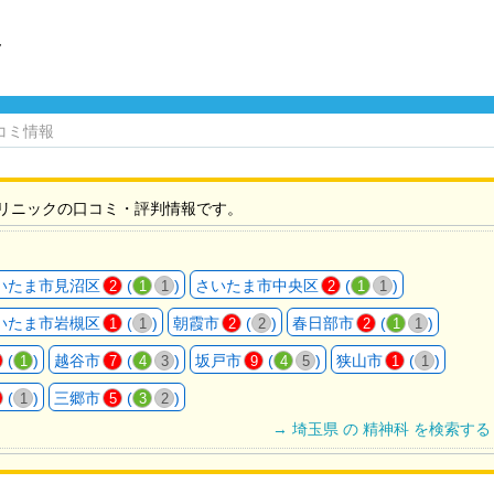
ク
コミ情報
リニックの口コミ・評判情報です。
いたま市見沼区
(
)
さいたま市中央区
(
)
2
1
1
2
1
1
いたま市岩槻区
(
)
朝霞市
(
)
春日部市
(
)
1
1
2
2
2
1
1
(
)
越谷市
(
)
坂戸市
(
)
狭山市
(
)
1
7
4
3
9
4
5
1
1
(
)
三郷市
(
)
1
5
3
2
→ 埼玉県 の 精神科 を検索する