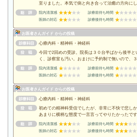
至りました。本気で病と向き合って治癒の方向に
院内清潔感
診療前待ち時間
医師の対応
診療後待ち時間
お医者さんガイド からの投稿
心療内科・精神科・神経科
今回で2回めの受診。院長は３０台半ばから後半と
く、診察室も汚い。おまけに予約制で無いので、
院内清潔感
診療前待ち時間
医師の対応
診療後待ち時間
お医者さんガイド からの投稿
心療内科・精神科・神経科
初めての精神科受信でしたが、非常に不快で悲し
あまりに横柄な態度で一言言ってやりたかったで
院内清潔感
診療前待ち時間
医師の対応
診療後待ち時間