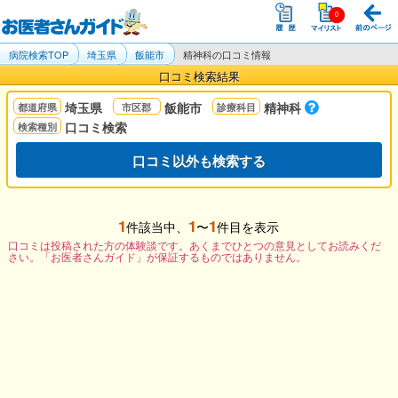
病院検索TOP
埼玉県
飯能市
精神科の口コミ情報
口コミ検索結果
埼玉県
飯能市
精神科
口コミ検索
口コミ以外も検索する
1
1
1
件該当中、
〜
件目を表示
口コミは投稿された方の体験談です。あくまでひとつの意見としてお読みくだ
さい。「お医者さんガイド」が保証するものではありません。