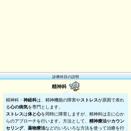
診療科目の説明
精神科
精神科
・
神経科
は、精神機能の障害や
ストレス
が原因で表れ
る
心の病気
を専門とします。
ストレス
は
体と心
を同時に障害しますが、精神科は主に心か
らのアプローチを行います。方法として、
精神療法
や
カウン
セリング
、
薬物療法
などのいろいろな方法を使って治療を行