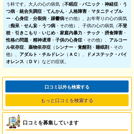
う科です。大人の心の病気（
不眠症
・
パニック
・
神経症
・
う
つ病
・
統合失調症
・
てんかん
・
人格障害
・
マタニティブル
ー
・
心身症
・
分裂病
・
躁鬱病
その他）、お年寄りの心の病気
（
痴呆
・
せん妄
・
うつ病
・その他）、子供の心の病気（
不登
校
・
引きこもり
・
いじめ
・
家庭内暴力
・
チック
・
摂食障害
・
性格の問題
・
精神遅滞
・
子供の心身症
・その他）、
アルコー
ル依存症
、
薬物依存症
（
シンナー
・
覚醒剤
・
睡眠剤
・その
他）、
アダルト・チルドレン
（
ＡＣ
）、
ドメステック・バイ
オレンス
（
ＤＶ
）などの症状。
口コミ以外も検索する
もっと口コミを検索する
口コミを募集しています