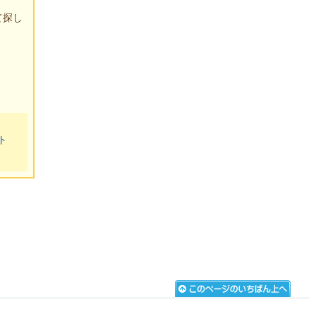
て探し
ト