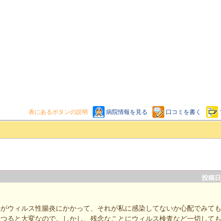
表にあるボタンの説明
病院情報を見る
口コミを書く
投稿日：
供がウィルス性腸炎にかかって、それが私に感染してないか心配でみて
うつると大変なので。しかし、残念なことにウィルス検査など一切して