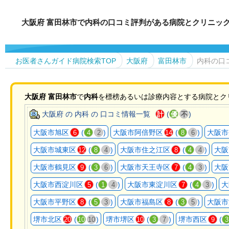
大阪府 富田林市で内科の口コミ評判がある病院とクリニッ
お医者さんガイド病院検索TOP
大阪府
富田林市
内科の口
大阪府
富田林市
で
内科
を標榜あるいは診療内容とする病院とク
大阪府 の 内科 の 口コミ情報一覧
(
)
計
優
不
大阪市旭区
(
)
大阪市阿倍野区
(
)
大阪市
6
4
2
14
8
6
大阪市城東区
(
)
大阪市住之江区
(
)
大阪
12
8
4
8
4
4
大阪市鶴見区
(
)
大阪市天王寺区
(
)
大阪
9
3
6
7
4
3
大阪市西淀川区
(
)
大阪市東淀川区
(
)
大
5
1
4
7
4
3
大阪市平野区
(
)
大阪市福島区
(
)
大阪市
8
5
3
8
3
5
堺市北区
(
)
堺市堺区
(
)
堺市西区
(
20
10
10
10
3
7
9
3