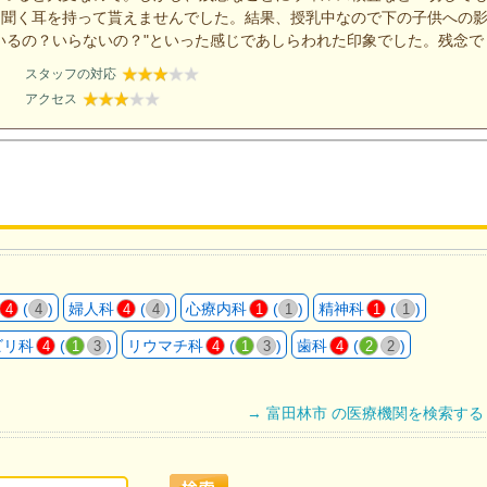
、聞く耳を持って貰えませんでした。結果、授乳中なので下の子供への
いるの？いらないの？"といった感じであしらわれた印象でした。残念で
スタッフの対応
アクセス
(
)
婦人科
(
)
心療内科
(
)
精神科
(
)
4
4
4
4
1
1
1
1
ビリ科
(
)
リウマチ科
(
)
歯科
(
)
4
1
3
4
1
3
4
2
2
→ 富田林市 の医療機関を検索する