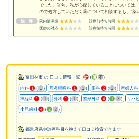
でした。挙句、私が心配していることについては
ので処方していただく薬について相談するも、"薬
院内清潔感
診療前待ち時間
医師の対応
診療後待ち時間
富田林市 の 口コミ情報一覧
(
)
計
優
不
内科
(
)
耳鼻咽喉科
(
)
眼科
(
)
産婦人科
1
1
1
1
2
2
神経科
(
)
外科
(
)
整形外科
(
)
リハ
1
1
1
1
4
1
3
小児歯科
(
)
4
2
2
都道府県や診療科目を換えて口コミ検索できます