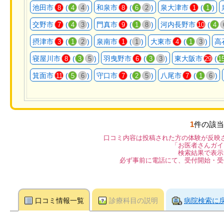
池田市
(
)
和泉市
(
)
泉大津市
(
)
8
4
4
8
6
2
1
1
交野市
(
)
門真市
(
)
河内長野市
(
7
4
3
9
1
8
10
4
摂津市
(
)
泉南市
(
)
大東市
(
)
高
3
1
2
1
1
4
1
3
寝屋川市
(
)
羽曳野市
(
)
東大阪市
(
8
3
5
6
3
3
29
1
箕面市
(
)
守口市
(
)
八尾市
(
)
11
5
6
7
2
5
7
1
6
1
件の該当
口コミ内容は投稿された方の体験が反映
「お医者さんガイ
検索結果で表示
必ず事前に電話にて、受付開始・受
口コミ情報一覧
診療科目の説明
病院検索に