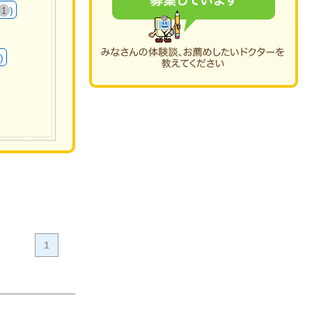
)
1
)
1