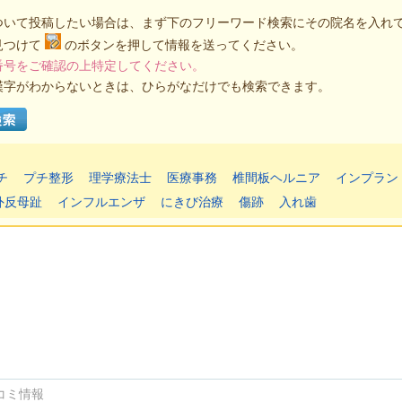
ついて投稿したい場合は、まず下のフリーワード検索にその院名を入れ
見つけて
のボタンを押して情報を送ってください。
番号をご確認の上特定してください。
漢字がわからないときは、ひらがなだけでも検索できます。
チ
プチ整形
理学療法士
医療事務
椎間板ヘルニア
インプラン
外反母趾
インフルエンザ
にきび治療
傷跡
入れ歯
コミ情報