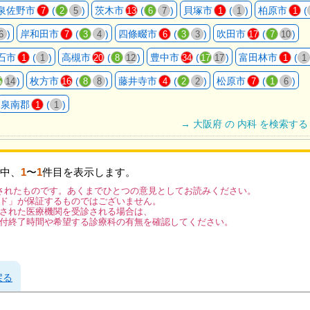
泉佐野市
(
)
茨木市
(
)
貝塚市
(
)
柏原市
(
7
2
5
13
6
7
1
1
1
)
岸和田市
(
)
四條畷市
(
)
吹田市
(
)
6
7
3
4
6
3
3
17
7
10
石市
(
)
高槻市
(
)
豊中市
(
)
富田林市
(
1
1
20
8
12
34
17
17
1
1
)
枚方市
(
)
藤井寺市
(
)
松原市
(
)
5
14
16
8
8
4
2
2
7
1
6
泉南郡
(
)
1
1
→ 大阪府 の 内科 を検索する
中、
1
〜
1
件目を表示します。
されたものです。あくまでひとつの意見としてお読みください。
ド」が保証するものではございません。
された医療機関を受診される場合は、
付終了時間や希望する診療科の有無を確認してください。
戻る