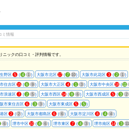
ク
コミ情報
リニックの口コミ・評判情報です。
生野区
(
)
大阪市北区
(
)
大阪市此花区
(
)
5
4
1
17
7
10
3
2
1
市住吉区
(
)
大阪市大正区
(
)
大阪市中央区
(
15
6
9
4
1
3
18
11
市浪速区
(
)
大阪市西区
(
)
大阪市西成区
(
7
2
5
14
8
6
5
3
2
阪市東住吉区
(
)
大阪市東成区
(
)
6
3
3
5
5
港区
(
)
大阪市都島区
(
)
大阪市淀川区
(
)
2
2
6
6
8
4
4
)
堺市中区
(
)
堺市東区
(
)
堺市南区
(
6
10
4
6
7
4
3
14
3
11