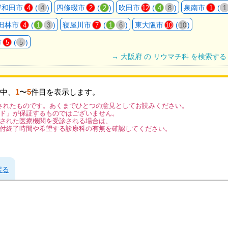
岸和田市
(
)
四條畷市
(
)
吹田市
(
)
泉南市
(
4
4
2
2
12
4
8
1
1
田林市
(
)
寝屋川市
(
)
東大阪市
(
)
4
1
3
7
1
6
10
10
市
(
)
5
5
→ 大阪府 の リウマチ科 を検索する
中、
1
〜
5
件目を表示します。
されたものです。あくまでひとつの意見としてお読みください。
ド」が保証するものではございません。
された医療機関を受診される場合は、
付終了時間や希望する診療科の有無を確認してください。
戻る