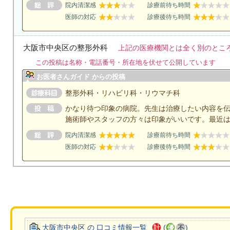
院内清潔感
診療前待ち時間
医師の対応
診療後待ち時間
大阪市中央区の整形外科
上記の医療機関とは全く別のとこ
この投稿は名称・電話番号・所在地を伏せて公開しています
お医者さんガイド からの投稿
整形外科・リハビリ科・リウマチ科
かなり待つ印象の病院。先生は治療したい内容を
施術師やスタッフの方々は印象がいいです。最近
院内清潔感
診療前待ち時間
医師の対応
診療後待ち時間
大阪市中央区 の 口コミ情報一覧
(
)
計
優
不