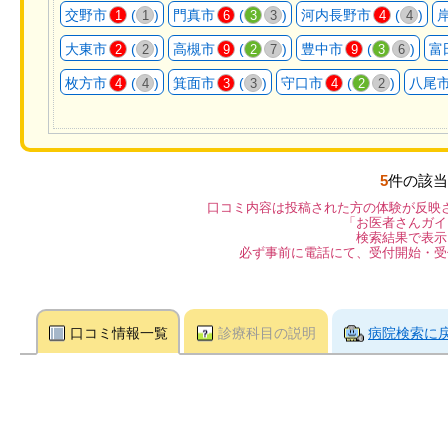
交野市
(
)
門真市
(
)
河内長野市
(
)
1
1
6
3
3
4
4
大東市
(
)
高槻市
(
)
豊中市
(
)
富
2
2
9
2
7
9
3
6
枚方市
(
)
箕面市
(
)
守口市
(
)
八尾
4
4
3
3
4
2
2
5
件の該当
口コミ内容は投稿された方の体験が反映
「お医者さんガイ
検索結果で表示
必ず事前に電話にて、受付開始・受
口コミ情報一覧
診療科目の説明
病院検索に