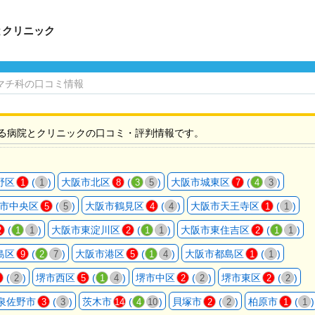
とクリニック
マチ科の口コミ情報
る病院とクリニックの口コミ・評判情報です。
野区
(
)
大阪市北区
(
)
大阪市城東区
(
)
1
1
8
3
5
7
4
3
市中央区
(
)
大阪市鶴見区
(
)
大阪市天王寺区
(
)
5
5
4
4
1
1
(
)
大阪市東淀川区
(
)
大阪市東住吉区
(
)
2
1
1
2
1
1
2
1
1
島区
(
)
大阪市港区
(
)
大阪市都島区
(
)
9
2
7
5
1
4
1
1
(
)
堺市西区
(
)
堺市中区
(
)
堺市東区
(
)
2
5
1
4
2
2
2
2
泉佐野市
(
)
茨木市
(
)
貝塚市
(
)
柏原市
(
)
3
3
14
4
10
2
2
1
1