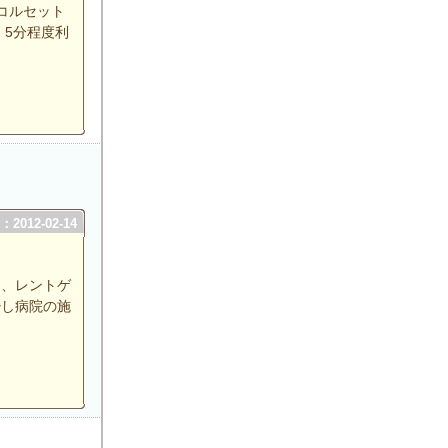
コルセット
。5分程度利
2012-02-14
と、レントゲ
少し病院の施