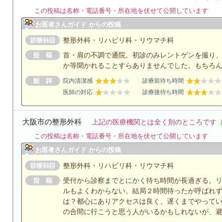
この投稿は名称・電話番号・所在地を伏せて公開しています
お医者さんガイド からの投稿
整形外科・リハビリ科・リウマチ科
首・肩の不調で通院。初診のみレントゲンを撮り
か等聞かれることすらありませんでした。もちろ
院内清潔感
診療前待ち時間
医師の対応
診療後待ち時間
大阪市の整形外科
上記の医療機関とは全く別のところです
この投稿は名称・電話番号・所在地を伏せて公開しています
お医者さんガイド からの投稿
整形外科・リハビリ科・リウマチ科
受付から診察までとにかく待ち時間が長過ぎる。
ルもよくわからない。結局２時間待ったが呼ばれ
は？都心にありアクセスは良く、遅くまでやって
の合間に行こうと思う人がいるかもしれないが、