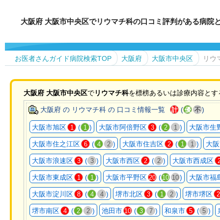
大阪府 大阪市中央区でリウマチ科の口コミ評判がある病院
お医者さんガイド病院検索TOP
大阪府
大阪市中央区
リウ
大阪府
大阪市中央区
で
リウマチ科
を標榜あるいは診療内容とす
大阪府 の リウマチ科 の 口コミ情報一覧
(
)
計
優
不
大阪市旭区
(
)
大阪市阿倍野区
(
)
大阪市生
1
1
3
2
1
大阪市住之江区
(
)
大阪市住吉区
(
)
大阪
6
4
2
2
1
1
大阪市浪速区
(
)
大阪市西区
(
)
大阪市西成区
3
3
2
2
大阪市東成区
(
)
大阪市平野区
(
)
大阪市福
1
1
20
10
10
大阪市淀川区
(
)
堺市北区
(
)
堺市堺区
8
4
4
3
1
2
2
堺市南区
(
)
池田市
(
)
和泉市
(
)
4
2
2
10
3
7
5
5