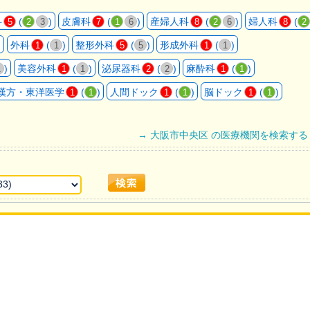
科
(
)
皮膚科
(
)
産婦人科
(
)
婦人科
(
5
2
3
7
1
6
8
2
6
8
2
)
外科
(
)
整形外科
(
)
形成外科
(
)
1
1
5
5
1
1
)
美容外科
(
)
泌尿器科
(
)
麻酔科
(
)
1
1
1
2
2
1
1
漢方・東洋医学
(
)
人間ドック
(
)
脳ドック
(
)
1
1
1
1
1
1
→ 大阪市中央区 の医療機関を検索する