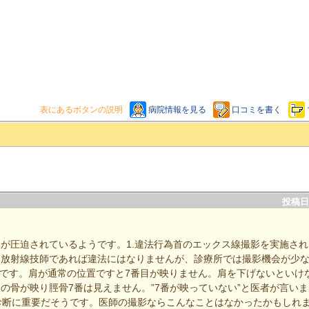
表にあるボタンの説明
病院情報を見る
口コミを書く
投稿日：
が圧迫されているようです。1.違法行為首のエックス線撮影を実施され
。放射線技師であれば違法にはなりませんが、診療所では撮影機会が少
つです。肩が通常の位置ですと7番目が映りません。肩を下げないといけ
の骨が映り脛骨7番は見えません。”7番が映っていない”と医者が言い
番が診断に重要だそうです。医師の撮影ならこんなことはなかったかもしれま