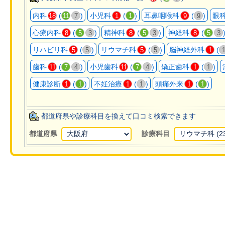
内科
(
)
小児科
(
)
耳鼻咽喉科
(
)
眼
18
11
7
1
1
9
9
心療内科
(
)
精神科
(
)
神経科
(
8
5
3
8
5
3
8
5
3
リハビリ科
(
)
リウマチ科
(
)
脳神経外科
(
5
5
5
5
1
歯科
(
)
小児歯科
(
)
矯正歯科
(
)
11
7
4
11
7
4
1
1
健康診断
(
)
不妊治療
(
)
頭痛外来
(
)
1
1
1
1
1
1
都道府県や診療科目を換えて口コミ検索できます
都道府県
診療科目