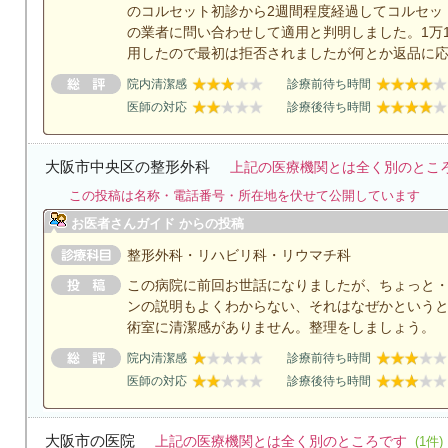
のコルセット初診から2週間程度経過してコルセッ
の業者に問い合わせして適用と判明しました。1万1
用したので最初は拒否されましたが何とか返品に
院内清潔感
診療前待ち時間
医師の対応
診療後待ち時間
大阪市中央区の整形外科
上記の医療機関とは全く別のとこ
この投稿は名称・電話番号・所在地を伏せて公開しています
お医者さんガイド からの投稿
整形外科・リハビリ科・リウマチ科
この病院に前回お世話になりましたが、ちょっと
ンの説明もよくわからない、それはなぜかという
術室に清潔感がありません。整理をしましょう。
院内清潔感
診療前待ち時間
医師の対応
診療後待ち時間
大阪市の医院
上記の医療機関とは全く別のところです
(1件)