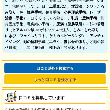
い、若く見られたいという要望に応える外科的治療を行いま
す。治療例としては、目（
二重まぶた
、
埋没法
、
シワ
・
たる
み取り
）鼻（
隆鼻手術
、整鼻手術、
小鼻形成手術
、
レーザー
治療・手術
）、
ほくろ
（ほくろ除去）、
乳房
（
豊胸手術
、乳
房固定手術、乳房縮小手術）、
肥満
（
脂肪吸引
）、顔の
若返
り
（
ヒアルロン酸
や
ボトックス
の注入、
しみ
・
しわ取り
、
にきび
、
フェイスリフト
、
ケミカルピーリング
）、
アンチエ
イジング
、
顔の輪郭形成
（
エラ
や、
ほお骨の張り
など顔の骨
格形成）、毛髪（
脱毛
術、
植毛
術）等があります。
口コミ以外も検索する
もっと口コミを検索する
口コミを募集しています
あなたが信頼するお医者さんを教えて下さい！