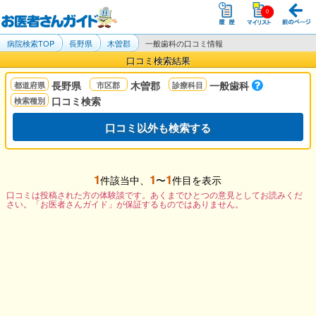
病院検索TOP
長野県
木曽郡
一般歯科の口コミ情報
口コミ検索結果
長野県
木曽郡
一般歯科
口コミ検索
口コミ以外も検索する
1
1
1
件該当中、
〜
件目を表示
口コミは投稿された方の体験談です。あくまでひとつの意見としてお読みくだ
さい。「お医者さんガイド」が保証するものではありません。