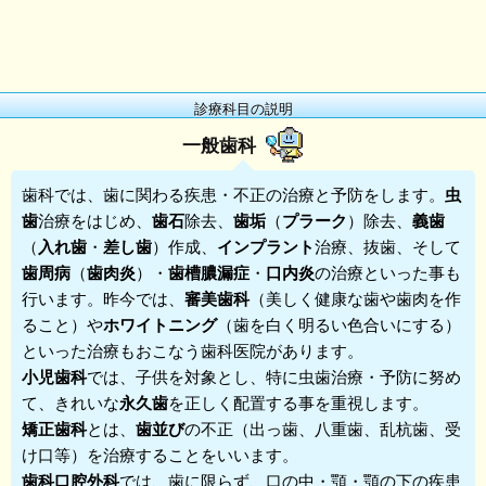
診療科目の説明
一般歯科
歯科
では、歯に関わる疾患・不正の治療と予防をします。
虫
歯
治療をはじめ、
歯石
除去、
歯垢
（
プラーク
）除去、
義歯
（
入れ歯
・
差し歯
）作成、
インプラント
治療、抜歯、そして
歯周病
（
歯肉炎
）・
歯槽膿漏症
・
口内炎
の治療といった事も
行います。昨今では、
審美歯科
（美しく健康な歯や歯肉を作
ること）や
ホワイトニング
（歯を白く明るい色合いにする）
といった治療もおこなう歯科医院があります。
小児歯科
では、子供を対象とし、特に虫歯治療・予防に努め
て、きれいな
永久歯
を正しく配置する事を重視します。
矯正歯科
とは、
歯並び
の不正（出っ歯、八重歯、乱杭歯、受
け口等）を治療することをいいます。
歯科口腔外科
では、歯に限らず、口の中・顎・顎の下の疾患