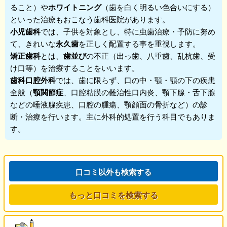
ること）や
ホワイトニング
（歯を白く明るい色合いにする）
といった治療もおこなう歯科医院があります。
小児歯科
では、子供を対象とし、特に虫歯治療・予防に努め
て、きれいな
永久歯
を正しく配置する事を重視します。
矯正歯科
とは、
歯並び
の不正（出っ歯、八重歯、乱杭歯、受
け口等）を治療することをいいます。
歯科口腔外科
では、歯に限らず、口の中・顎・顎の下の疾患
全般（
顎関節症
、口腔粘膜の難治性口内炎、顎下腺・舌下腺
などの唾液腺疾患、口腔の腫瘍、顎顔面の骨折など）の診
断・治療を行います。主に外科的処置を行う科目でもありま
す。
口コミ以外も検索する
もっと口コミを検索する