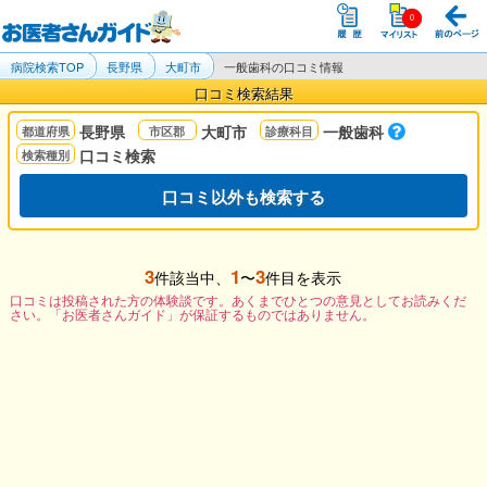
病院検索TOP
長野県
大町市
一般歯科の口コミ情報
口コミ検索結果
長野県
大町市
一般歯科
口コミ検索
口コミ以外も検索する
3
1
3
件該当中、
〜
件目を表示
口コミは投稿された方の体験談です。あくまでひとつの意見としてお読みくだ
さい。「お医者さんガイド」が保証するものではありません。