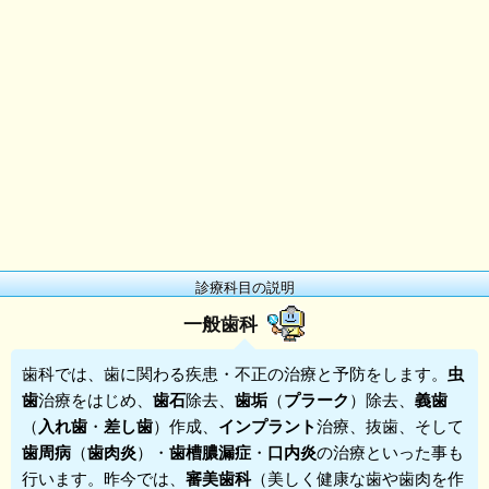
診療科目の説明
一般歯科
歯科
では、歯に関わる疾患・不正の治療と予防をします。
虫
歯
治療をはじめ、
歯石
除去、
歯垢
（
プラーク
）除去、
義歯
（
入れ歯
・
差し歯
）作成、
インプラント
治療、抜歯、そして
歯周病
（
歯肉炎
）・
歯槽膿漏症
・
口内炎
の治療といった事も
行います。昨今では、
審美歯科
（美しく健康な歯や歯肉を作