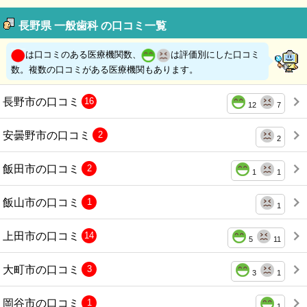
長野県 一般歯科 の口コミ一覧
は口コミのある医療機関数、
は評価別にした口コミ
数。複数の口コミがある医療機関もあります。
長野市の口コミ
16
12
7
安曇野市の口コミ
2
2
飯田市の口コミ
2
1
1
飯山市の口コミ
1
1
上田市の口コミ
14
5
11
大町市の口コミ
3
3
1
岡谷市の口コミ
1
1