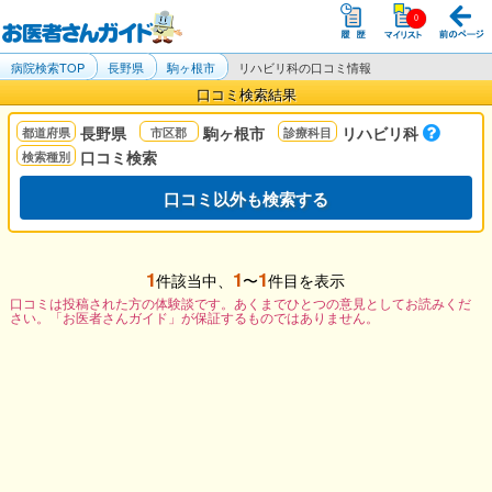
病院検索TOP
長野県
駒ヶ根市
リハビリ科の口コミ情報
口コミ検索結果
長野県
駒ヶ根市
リハビリ科
口コミ検索
口コミ以外も検索する
1
1
1
件該当中、
〜
件目を表示
口コミは投稿された方の体験談です。あくまでひとつの意見としてお読みくだ
さい。「お医者さんガイド」が保証するものではありません。