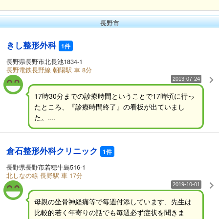
長野市
きし整形外科
1件
長野県長野市北長池1834-1
長野電鉄長野線 朝陽駅 車 8分
2013-07-24
17時30分までの診療時間ということで17時頃に行っ
たところ、『診療時間終了』の看板が出ていまし
た。....
倉石整形外科クリニック
1件
長野県長野市若穂牛島516-1
北しなの線 長野駅 車 17分
2019-10-01
母親の坐骨神経痛等で毎週付添しています、先生は
比較的若く年寄りの話でも毎週必ず症状を聞きま