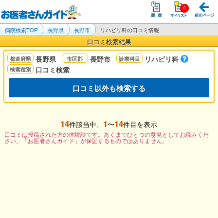
病院検索TOP
長野県
長野市
リハビリ科の口コミ情報
口コミ検索結果
長野県
長野市
リハビリ科
口コミ検索
口コミ以外も検索する
14
1
14
件該当中、
〜
件目を表示
口コミは投稿された方の体験談です。あくまでひとつの意見としてお読みくだ
さい。「お医者さんガイド」が保証するものではありません。