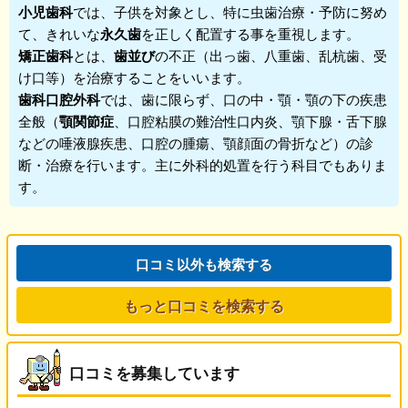
小児歯科
では、子供を対象とし、特に虫歯治療・予防に努め
て、きれいな
永久歯
を正しく配置する事を重視します。
矯正歯科
とは、
歯並び
の不正（出っ歯、八重歯、乱杭歯、受
け口等）を治療することをいいます。
歯科口腔外科
では、歯に限らず、口の中・顎・顎の下の疾患
全般（
顎関節症
、口腔粘膜の難治性口内炎、顎下腺・舌下腺
などの唾液腺疾患、口腔の腫瘍、顎顔面の骨折など）の診
断・治療を行います。主に外科的処置を行う科目でもありま
す。
口コミ以外も検索する
もっと口コミを検索する
口コミを募集しています