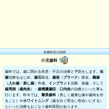
診療科目の説明
小児歯科
歯科
では、歯に関わる疾患・不正の治療と予防をします。
虫
歯
治療をはじめ、
歯石
除去、
歯垢
（
プラーク
）除去、
義歯
（
入れ歯
・
差し歯
）作成、
インプラント
治療、抜歯、そして
歯周病
（
歯肉炎
）・
歯槽膿漏症
・
口内炎
の治療といった事も
行います。昨今では、
審美歯科
（美しく健康な歯や歯肉を作
ること）や
ホワイトニング
（歯を白く明るい色合いにする）
といった治療もおこなう歯科医院があります。