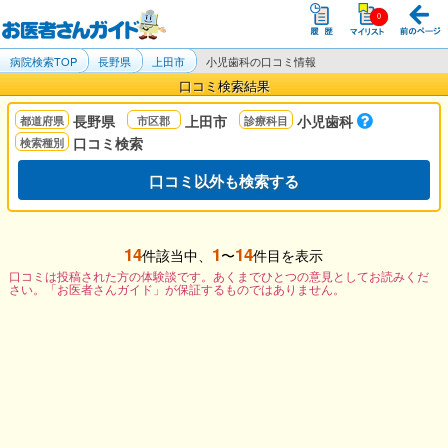
病院検索TOP
長野県
上田市
小児歯科の口コミ情報
口コミ検索結果
長野県
上田市
小児歯科
口コミ検索
口コミ以外も検索する
14
1
14
件該当中、
〜
件目を表示
口コミは投稿された方の体験談です。あくまでひとつの意見としてお読みくだ
さい。「お医者さんガイド」が保証するものではありません。