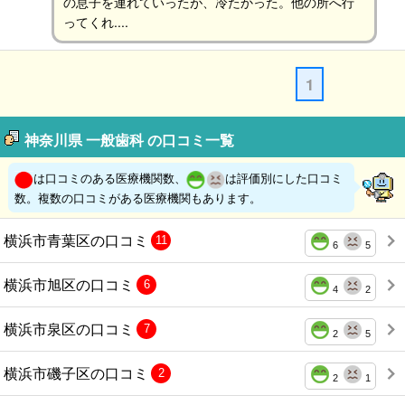
の息子を連れていったが、冷たかった。他の所へ行
ってくれ....
1
神奈川県 一般歯科 の口コミ一覧
は口コミのある医療機関数、
は評価別にした口コミ
数。複数の口コミがある医療機関もあります。
横浜市青葉区の口コミ
11
6
5
横浜市旭区の口コミ
6
4
2
横浜市泉区の口コミ
7
2
5
横浜市磯子区の口コミ
2
2
1