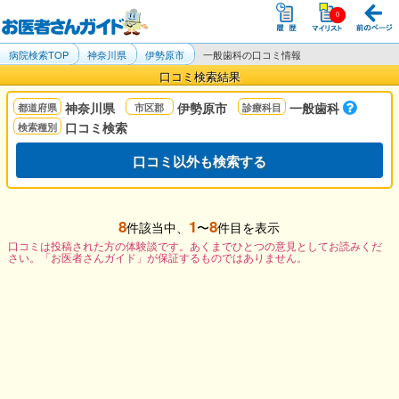
病院検索TOP
神奈川県
伊勢原市
一般歯科の口コミ情報
口コミ検索結果
神奈川県
伊勢原市
一般歯科
口コミ検索
口コミ以外も検索する
8
1
8
件該当中、
〜
件目を表示
口コミは投稿された方の体験談です。あくまでひとつの意見としてお読みくだ
さい。「お医者さんガイド」が保証するものではありません。