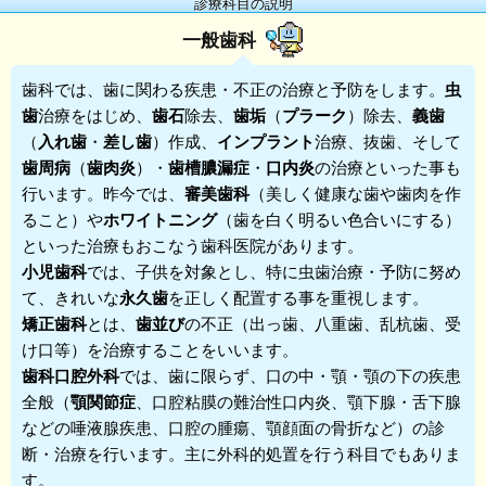
診療科目の説明
一般歯科
歯科
では、歯に関わる疾患・不正の治療と予防をします。
虫
歯
治療をはじめ、
歯石
除去、
歯垢
（
プラーク
）除去、
義歯
（
入れ歯
・
差し歯
）作成、
インプラント
治療、抜歯、そして
歯周病
（
歯肉炎
）・
歯槽膿漏症
・
口内炎
の治療といった事も
行います。昨今では、
審美歯科
（美しく健康な歯や歯肉を作
ること）や
ホワイトニング
（歯を白く明るい色合いにする）
といった治療もおこなう歯科医院があります。
小児歯科
では、子供を対象とし、特に虫歯治療・予防に努め
て、きれいな
永久歯
を正しく配置する事を重視します。
矯正歯科
とは、
歯並び
の不正（出っ歯、八重歯、乱杭歯、受
け口等）を治療することをいいます。
歯科口腔外科
では、歯に限らず、口の中・顎・顎の下の疾患
全般（
顎関節症
、口腔粘膜の難治性口内炎、顎下腺・舌下腺
などの唾液腺疾患、口腔の腫瘍、顎顔面の骨折など）の診
断・治療を行います。主に外科的処置を行う科目でもありま
す。