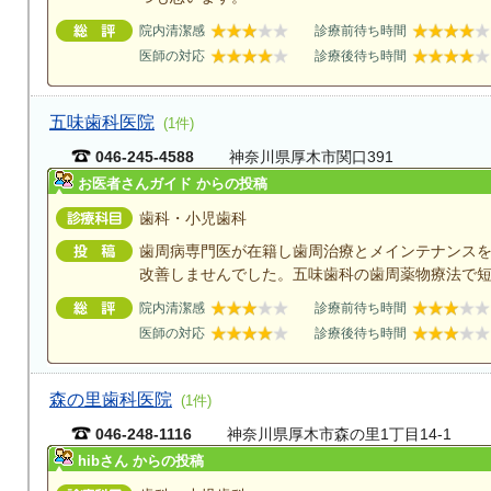
院内清潔感
診療前待ち時間
医師の対応
診療後待ち時間
五味歯科医院
(1件)
046-245-4588
神奈川県厚木市関口391
お医者さんガイド からの投稿
歯科・小児歯科
歯周病専門医が在籍し歯周治療とメインテナンス
改善しませんでした。五味歯科の歯周薬物療法で
院内清潔感
診療前待ち時間
医師の対応
診療後待ち時間
森の里歯科医院
(1件)
046-248-1116
神奈川県厚木市森の里1丁目14-1
hibさん からの投稿