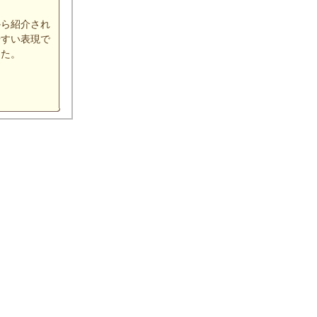
から紹介され
やすい表現で
した。