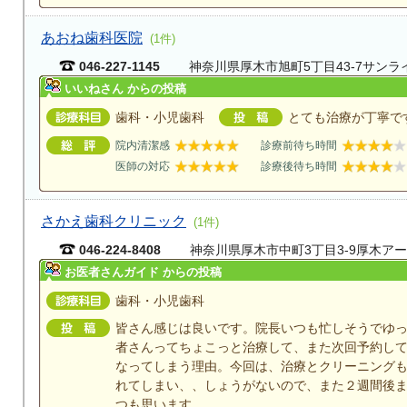
あおね歯科医院
(1件)
046-227-1145
神奈川県厚木市旭町5丁目43-7サンライ
いいねさん からの投稿
歯科・小児歯科
とても治療が丁寧で
院内清潔感
診療前待ち時間
医師の対応
診療後待ち時間
さかえ歯科クリニック
(1件)
046-224-8408
神奈川県厚木市中町3丁目3-9厚木ア
お医者さんガイド からの投稿
歯科・小児歯科
皆さん感じは良いです。院長いつも忙しそうでゆ
者さんってちょこっと治療して、また次回予約し
なってしまう理由。今回は、治療とクリーニング
れてしまい、、しょうがないので、また２週間後
つも思います。