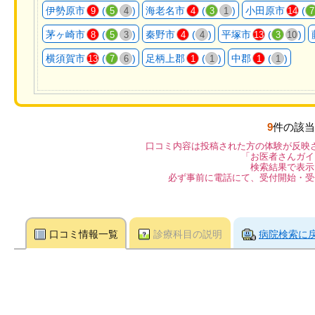
伊勢原市
(
)
海老名市
(
)
小田原市
(
9
5
4
4
3
1
14
7
茅ヶ崎市
(
)
秦野市
(
)
平塚市
(
)
8
5
3
4
4
13
3
10
横須賀市
(
)
足柄上郡
(
)
中郡
(
)
13
7
6
1
1
1
1
9
件の該当
口コミ内容は投稿された方の体験が反映
「お医者さんガイ
検索結果で表示
必ず事前に電話にて、受付開始・受
口コミ情報一覧
診療科目の説明
病院検索に