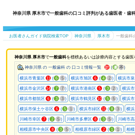
神奈川県 厚木市で一般歯科の口コミ評判がある歯医者・歯
お医者さんガイド病院検索TOP
神奈川県
厚木市
一般歯科
神奈川県
厚木市
で
一般歯科
を標榜あるいは診療内容とする歯医
神奈川県 の 一般歯科 の 口コミ情報一覧
(
)
計
優
不
横浜市青葉区
(
)
横浜市旭区
(
)
横浜市泉
11
6
5
6
4
2
横浜市金沢区
(
)
横浜市港南区
(
)
横浜市
14
7
7
5
3
2
横浜市都筑区
(
)
横浜市鶴見区
(
)
横浜市
6
3
3
10
5
5
横浜市保土ケ谷区
(
)
横浜市緑区
(
)
横浜
6
5
1
11
8
3
川崎市幸区
(
)
川崎市多摩区
(
)
川崎市高
7
2
5
8
3
5
相模原市中央区
(
)
相模原市緑区
(
)
相模
8
3
5
2
1
1