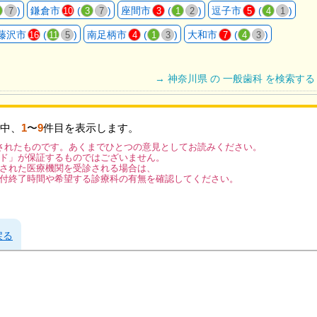
)
鎌倉市
(
)
座間市
(
)
逗子市
(
)
7
10
3
7
3
1
2
5
4
1
藤沢市
(
)
南足柄市
(
)
大和市
(
)
16
11
5
4
1
3
7
4
3
→ 神奈川県 の 一般歯科 を検索する
中、
1
〜
9
件目を表示します。
されたものです。あくまでひとつの意見としてお読みください。
ド」が保証するものではございません。
された医療機関を受診される場合は、
付終了時間や希望する診療科の有無を確認してください。
戻る