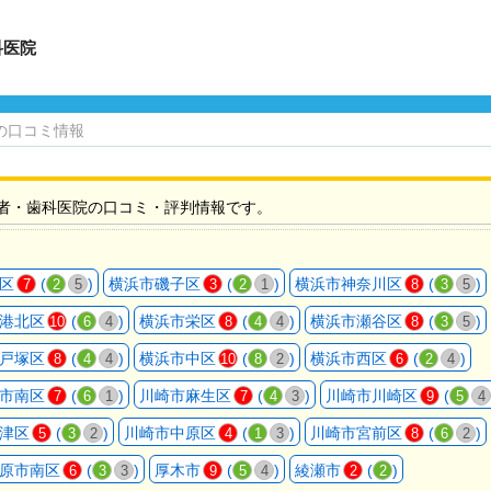
科医院
の口コミ情報
者・歯科医院の口コミ・評判情報です。
区
(
)
横浜市磯子区
(
)
横浜市神奈川区
(
)
7
2
5
3
2
1
8
3
5
港北区
(
)
横浜市栄区
(
)
横浜市瀬谷区
(
)
10
6
4
8
4
4
8
3
5
戸塚区
(
)
横浜市中区
(
)
横浜市西区
(
)
8
4
4
10
8
2
6
2
4
市南区
(
)
川崎市麻生区
(
)
川崎市川崎区
(
7
6
1
7
4
3
9
5
4
津区
(
)
川崎市中原区
(
)
川崎市宮前区
(
)
5
3
2
4
1
3
8
6
2
原市南区
(
)
厚木市
(
)
綾瀬市
(
)
6
3
3
9
5
4
2
2