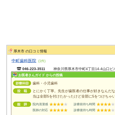
厚木市 の口コミ情報
中町歯科医院
(1件)
046-223-3511
神奈川県厚木市中町4丁目14-4山口ビ
お医者さんガイド からの投稿
歯科・小児歯科
とにかく丁寧。先生が歯医者の仕事が好きなんだ
当は全部5を付けたかったけど全部に5をつけちゃ
院内清潔感
診療前待ち時間
医師の対応
診療後待ち時間