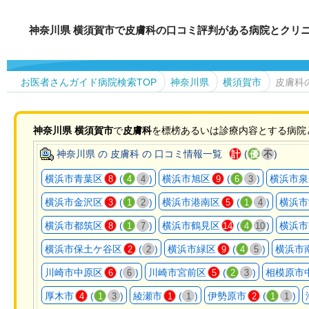
神奈川県 横須賀市で皮膚科の口コミ評判がある病院とクリ
お医者さんガイド病院検索TOP
神奈川県
横須賀市
皮膚科
神奈川県
横須賀市
で
皮膚科
を標榜あるいは診療内容とする病院
神奈川県 の 皮膚科 の 口コミ情報一覧
(
)
計
優
不
横浜市青葉区
(
)
横浜市旭区
(
)
横浜市泉
8
4
4
9
6
3
横浜市金沢区
(
)
横浜市港南区
(
)
横浜市
3
1
2
5
1
4
横浜市都筑区
(
)
横浜市鶴見区
(
)
横浜市
8
1
7
14
4
10
横浜市保土ケ谷区
(
)
横浜市緑区
(
)
横浜市
2
2
9
4
5
川崎市中原区
(
)
川崎市宮前区
(
)
相模原市
6
6
5
2
3
厚木市
(
)
綾瀬市
(
)
伊勢原市
(
)
4
1
3
1
1
2
1
1