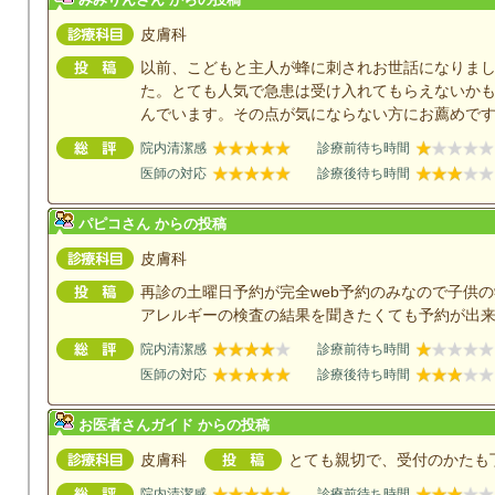
皮膚科
以前、こどもと主人が蜂に刺されお世話になりま
た。とても人気で急患は受け入れてもらえないか
んでいます。その点が気にならない方にお薦めで
院内清潔感
診療前待ち時間
医師の対応
診療後待ち時間
パピコさん からの投稿
皮膚科
再診の土曜日予約が完全web予約のみなので子供
アレルギーの検査の結果を聞きたくても予約が出
院内清潔感
診療前待ち時間
医師の対応
診療後待ち時間
お医者さんガイド からの投稿
皮膚科
とても親切で、受付のかたも
院内清潔感
診療前待ち時間