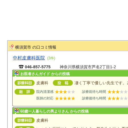
横須賀市 の口コミ情報
中村皮膚科医院
(3件)
046-857-5775
神奈川県横須賀市芦名2丁目1-2
お医者さんガイド からの投稿
皮膚科
凄く丁寧で優しい先生です。
院内清潔感
診療前待ち時間
医師の対応
診療後待ち時間
60歳一人暮らしの男よりさん からの投稿
皮膚科