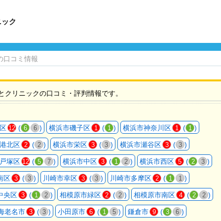
ニック
の口コミ情報
とクリニックの口コミ・評判情報です。
区
(
)
横浜市磯子区
(
)
横浜市神奈川区
(
)
12
6
6
1
1
1
1
港北区
(
)
横浜市栄区
(
)
横浜市瀬谷区
(
)
2
2
3
3
3
3
戸塚区
(
)
横浜市中区
(
)
横浜市西区
(
)
12
5
7
3
1
2
5
2
3
南区
(
)
川崎市幸区
(
)
川崎市多摩区
(
)
3
3
3
3
2
1
1
中央区
(
)
相模原市緑区
(
)
相模原市南区
(
)
3
1
2
2
2
4
2
2
海老名市
(
)
小田原市
(
)
鎌倉市
(
)
3
3
6
1
5
9
3
6