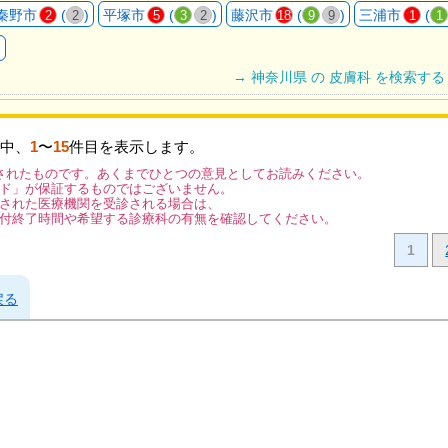
秦野市
(
)
平塚市
(
)
藤沢市
(
)
三浦市
(
2
2
5
3
2
18
9
9
1
1
)
→ 神奈川県 の 皮膚科 を検索する
中、
1
〜
15
件目を表示します。
されたものです。あくまでひとつの意見としてお読みください。
ド」が保証するものではございません。
された医療機関を受診される場合は、
付終了時間や希望する診療科の有無を確認してください。
1
戻る