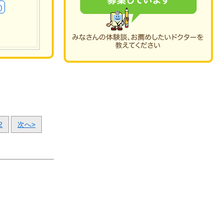
)
2
次へ>