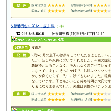
院内清潔感
診療前待ち時間
医師の対応
診療後待ち時間
湘南野比すぎやま皮ふ科
(5件)
046-848-5015
神奈川県横須賀市野比1丁目24-12
かいちゃんママさん からの投稿
皮膚科
2歳6ヶ月の息子の診察をしていただきました。1
たが、話しを親身に聞いてくれました。今回の症
蕁麻疹が出ることなく、痒みもなく過ごせています
になっています。そのおかげで、お肌はツルツルを
かなか良くならず、先生に診てもらいました。乾
なっています。子どもがいると待ち時間が大変で
り苦になりませんでした。先生は男性のベテラン
院内清潔感
診療前待ち時間
医師の対応
診療後待ち時間
みみりんさん からの投稿