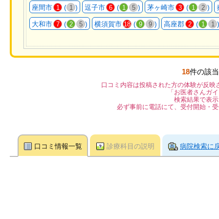
座間市
(
)
逗子市
(
)
茅ヶ崎市
(
)
1
1
6
1
5
3
1
2
大和市
(
)
横須賀市
(
)
高座郡
(
7
2
5
18
9
9
2
1
1
18
件の該当
口コミ内容は投稿された方の体験が反映
「お医者さんガイ
検索結果で表示
必ず事前に電話にて、受付開始・受
口コミ情報一覧
診療科目の説明
病院検索に