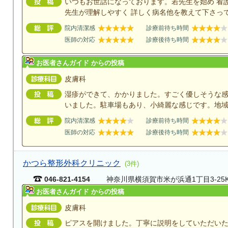
いつもお世話になっております。若先生を始め 看
先生が理解しやすく 詳しく病名他を教えて下さっ
院内清潔感
診療前待ち時間
医師の対応
診療後待ち時間
お医者さんガイド からの投稿
皮膚科
湿疹ができて、かかりました。すごく優しそうな感
いました。駐車場もあり、小綺麗な感じです。地
院内清潔感
診療前待ち時間
医師の対応
診療後待ち時間
かつら整形外科クリニック
(3件)
046-821-4154
神奈川県横須賀市米が浜通1丁目3-25KAR
お医者さんガイド からの投稿
皮膚科
ピアスを開けました。丁寧に説明をしていただい