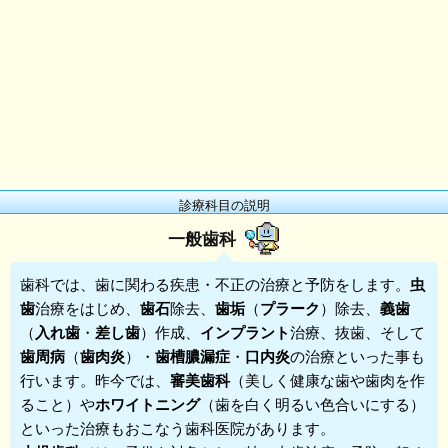
診療科目の説明
一般歯科
歯科
では、歯に関わる疾患・不正の治療と予防をします。
虫
歯
治療をはじめ、
歯石
除去、
歯垢
（
プラーク
）除去、
義歯
（
入れ歯
・
差し歯
）作成、
インプラント
治療、抜歯、そして
歯周病
（
歯肉炎
）・
歯槽膿漏症
・
口内炎
の治療といった事も
行います。昨今では、
審美歯科
（美しく健康な歯や歯肉を作
ること）や
ホワイトニング
（歯を白く明るい色合いにする）
といった治療もおこなう歯科医院があります。