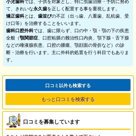
小児歯科
では、子供を対象とし、特に虫歯治療・予防に努め
て、きれいな
永久歯
を正しく配置する事を重視します。
矯正歯科
とは、
歯並び
の不正（出っ歯、八重歯、乱杭歯、受
け口等）を治療することをいいます。
歯科口腔外科
では、歯に限らず、口の中・顎・顎の下の疾患
全般（
顎関節症
、口腔粘膜の難治性口内炎、顎下腺・舌下腺
などの唾液腺疾患、口腔の腫瘍、顎顔面の骨折など）の診
断・治療を行います。主に外科的処置を行う科目でもありま
す。
口コミ以外も検索する
もっと口コミを検索する
口コミを募集しています