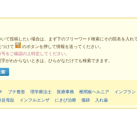
ついて投稿したい場合は、まず下のフリーワード検索にその院名を入れ
見つけて
のボタンを押して情報を送ってください。
番号をご確認の上特定してください。
漢字がわからないときは、ひらがなだけでも検索できます。
チ
プチ整形
理学療法士
医療事務
椎間板ヘルニア
インプラン
外反母趾
インフルエンザ
にきび治療
傷跡
入れ歯