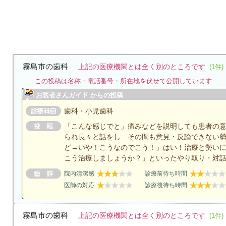
霧島市の歯科
上記の医療機関とは全く別のところです
(1件)
この投稿は名称・電話番号・所在地を伏せて公開しています
お医者さんガイド からの投稿
歯科・小児歯科
「こんな感じでと」痛みなどを説明しても患者の
られ長々と話をし…その間も意見・反論できない
ど→いや！こうなのでこう！」はい！治療と勢い
こう治療しましょうか？」といったやり取り・対話
院内清潔感
診療前待ち時間
医師の対応
診療後待ち時間
霧島市の歯科
上記の医療機関とは全く別のところです
(1件)