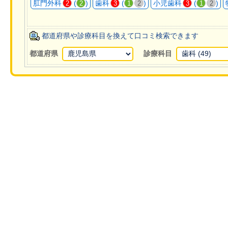
肛門外科
(
)
歯科
(
)
小児歯科
(
)
2
2
3
1
2
3
1
2
都道府県や診療科目を換えて口コミ検索できます
都道府県
診療科目