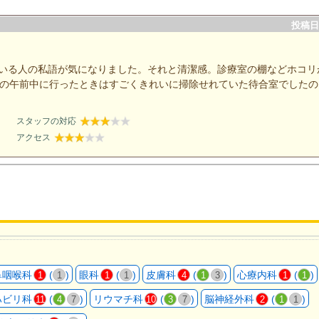
投稿日：
ている人の私語が気になりました。それと清潔感。診療室の棚などホコリ
日の午前中に行ったときはすごくきれいに掃除せれていた待合室でしたの
スタッフの対応
アクセス
鼻咽喉科
(
)
眼科
(
)
皮膚科
(
)
心療内科
(
)
1
1
1
1
4
1
3
1
1
ハビリ科
(
)
リウマチ科
(
)
脳神経外科
(
)
11
4
7
10
3
7
2
1
1