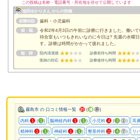
この投稿は名称・電話番号・所在地を伏せて公開しています
池田ゆかりさん からの投稿
歯科・小児歯科
令和2年4月3日の午前に診療に行きました。働い
待合室もいつもきれいなのに今日は? 先週の水曜
す。診療は時間がかかって疲れました。
院内清潔感
診療前待ち時間
医師の対応
診療後待ち時間
霧島市 の 口コミ情報一覧
(
)
計
優
不
内科
(
)
脳神経内科
(
)
小児科
(
)
耳
1
1
1
1
4
3
1
精神科
(
)
神経科
(
)
整形外科
(
)
リ
1
1
1
1
11
4
7