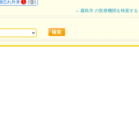
物忘れ外来
(
)
1
1
→ 霧島市 の医療機関を検索する