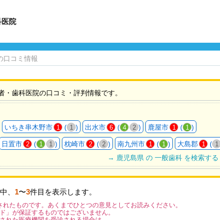
科医院
の口コミ情報
者・歯科医院の口コミ・評判情報です。
いちき串木野市
(
)
出水市
(
)
鹿屋市
(
)
1
1
6
4
2
1
1
日置市
(
)
枕崎市
(
)
南九州市
(
)
大島郡
(
2
1
1
2
2
1
1
1
1
→ 鹿児島県 の 一般歯科 を検索する
中、
1
〜
3
件目を表示します。
されたものです。あくまでひとつの意見としてお読みください。
ド」が保証するものではございません。
された医療機関を受診される場合は、