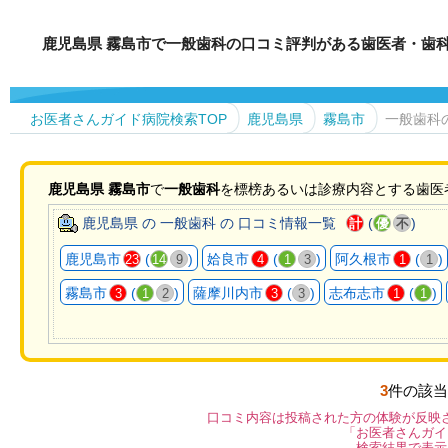
鹿児島県 霧島市で一般歯科の口コミ評判がある歯医者・歯
お医者さんガイド病院検索TOP
鹿児島県
霧島市
一般歯科
鹿児島県
霧島市
で
一般歯科
を標榜あるいは診療内容とする歯医
鹿児島県 の 一般歯科 の 口コミ情報一覧
(
)
計
優
不
鹿児島市
(
)
姶良市
(
)
阿久根市
(
)
23
14
9
4
1
3
1
1
霧島市
(
)
薩摩川内市
(
)
志布志市
(
)
3
1
2
3
3
1
1
3
件の該当
口コミ内容は投稿された方の体験が反映
「お医者さんガイ
検索結果で表示