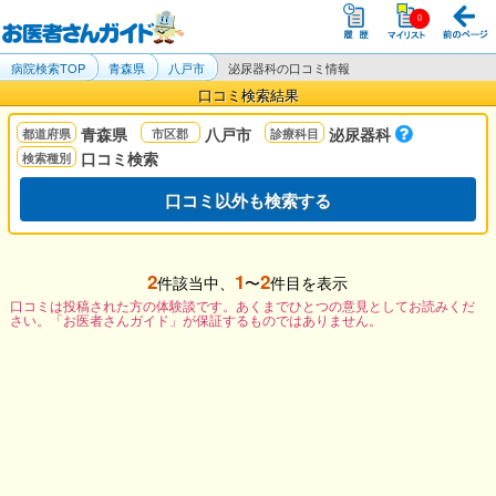
病院検索TOP
青森県
八戸市
泌尿器科の口コミ情報
口コミ検索結果
青森県
八戸市
泌尿器科
口コミ検索
口コミ以外も検索する
2
1
2
件該当中、
〜
件目を表示
口コミは投稿された方の体験談です。あくまでひとつの意見としてお読みくだ
さい。「お医者さんガイド」が保証するものではありません。