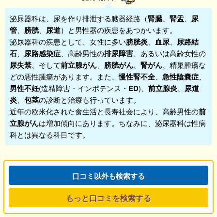
泌尿器科
は、尿を作り排泄する臓器経路（
腎臓
、
腎盂
、
尿
管
、
膀胱
、
尿道
）と男性器の疾患をあつかいます。
泌尿器科
の疾患として、女性に多い
膀胱炎
、
血尿
、
尿路結
石
、
尿路感染症
、高齢男性の
排尿障害
、あるいは高齢女性の
尿失禁
、そして
前立腺がん
、
膀胱がん
、
腎がん
、精巣腫瘍な
どの悪性腫瘍があります。また、
慢性腎不全
、
急性陰嚢症
、
男性不妊
(造精障害・インポテンス・
ED
)、
前立腺炎
、
尿道
炎
、
包茎
の診断と治療も行っています。
近年の欧米化された食生活と長寿社会により、高齢男性の
前
立腺
がん
は増加傾向にあります。ちなみに、泌尿器科は性病
科とは異なる科目です。
口コミ以外も検索する
もっと口コミを検索する