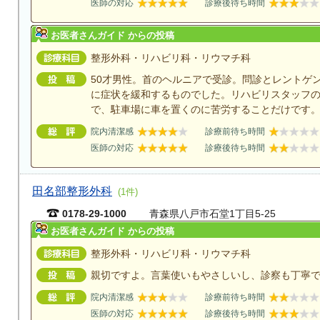
医師の対応
診療後待ち時間
お医者さんガイド からの投稿
整形外科・リハビリ科・リウマチ科
50才男性。首のヘルニアで受診。問診とレントゲ
に症状を緩和するものでした。リハビリスタッフ
で、駐車場に車を置くのに苦労することだけです
院内清潔感
診療前待ち時間
医師の対応
診療後待ち時間
田名部整形外科
(1件)
0178-29-1000
青森県八戸市石堂1丁目5-25
お医者さんガイド からの投稿
整形外科・リハビリ科・リウマチ科
親切ですよ。言葉使いもやさしいし、診察も丁寧
院内清潔感
診療前待ち時間
医師の対応
診療後待ち時間