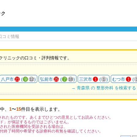
ック
口コミ情報
クリニックの口コミ・評判情報です。
八戸市
(
)
弘前市
(
)
三沢市
(
)
むつ市
(
21
9
12
25
7
18
1
1
1
→ 青森県 の 整形外科 を検索する
中、
1
〜
15
件目を表示します。
されたものです。あくまでひとつの意見としてお読みください。
ド」が保証するものではございません。
された医療機関を受診される場合は、
付終了時間や希望する診療科の有無を確認してください。