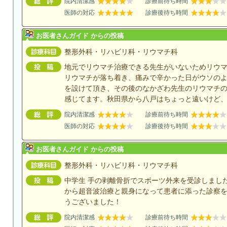
院内清潔感
診療前待ち時間
医師の対応
診療後待ち時間
お医者さんガイド からの投稿
整形外科・リハビリ科・リウマチ科
地元でリウマチ治療できる先生がいないためリウ
リウマチが落ち着き、痛みで辛かった日がウソのよ
を設けて頂き、その後のなかざわ先生のリウマチ
感じてます。秋田県から八戸はちょっと遠いけど
院内清潔感
診療前待ち時間
医師の対応
診療後待ち時間
お医者さんガイド からの投稿
整形外科・リハビリ科・リウマチ科
中学生 手の剥離骨折でスポーツ外来を受診しまし
から超音波治療と親身になって患者に添った診察
うございました！
院内清潔感
診療前待ち時間