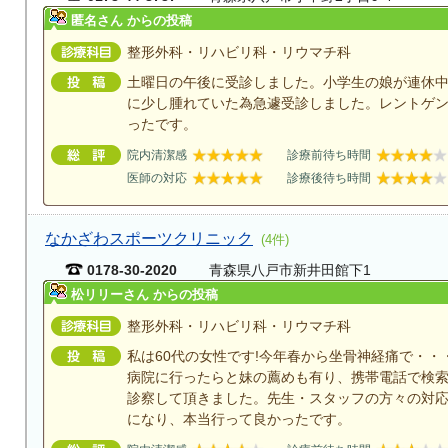
匿名さん からの投稿
整形外科・リハビリ科・リウマチ科
土曜日の午後に受診しました。小学生の娘が連休
に少し腫れていた為急遽受診しました。レントゲ
ったです。
院内清潔感
診療前待ち時間
医師の対応
診療後待ち時間
なかざわスポーツクリニック
(4件)
0178-30-2020
青森県八戸市新井田館下1
松リリーさん からの投稿
整形外科・リハビリ科・リウマチ科
私は60代の女性です!今年春から坐骨神経痛で・・
病院に行ったらと妹の薦めも有り、携帯電話で検
診察して頂きました。先生・スタッフの方々の対
になり、本当行って良かったです。