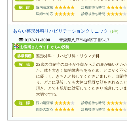
院内清潔感
診療前待ち時間
医師の対応
診療後待ち時間
あらい整形外科リハビリテーションクリニック
(1件)
0178-71-3000
青森県八戸市柏崎5丁目5-17
お医者さんガイド からの投稿
整形外科・リハビリ科・リウマチ科
22歳の自閉症の息子が今朝から足の裏が痛いとか
た。体も大きく知的障害もあるため、とにかく不
に優しく、きちんと接してくださいました。自閉
り、どこに受診しても大体は怪訝な顔をされるこ
頂き、とても親切に対応してくださり感謝してい
大切ですね。
院内清潔感
診療前待ち時間
医師の対応
診療後待ち時間