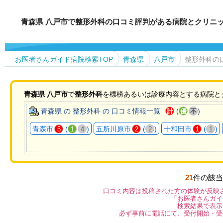
青森県 八戸市で整形外科の口コミ評判がある病院とクリニ
お医者さんガイド病院検索TOP
青森県
八戸市
整形外科の
青森県
八戸市
で
整形外科
を標榜あるいは診療内容とする病院と
青森県 の 整形外科 の 口コミ情報一覧
(
)
計
優
不
青森市
(
)
五所川原市
(
)
十和田市
(
)
5
1
4
2
2
1
1
21
件の該当
口コミ内容は投稿された方の体験が反映
「お医者さんガイ
検索結果で表示
必ず事前に電話にて、受付開始・受