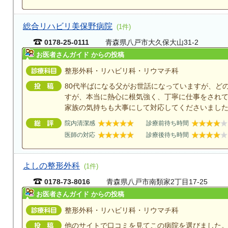
総合リハビリ美保野病院
(1件)
0178-25-0111
青森県八戸市大久保大山31-2
お医者さんガイド からの投稿
整形外科・リハビリ科・リウマチ科
80代半ばになる父がお世話になっていますが、ど
すが、本当に熱心に根気強く、丁寧に仕事をされ
家族の気持ちも大事にして対応してくださいまし
院内清潔感
診療前待ち時間
医師の対応
診療後待ち時間
よしの整形外科
(1件)
0178-73-8016
青森県八戸市南類家2丁目17-25
お医者さんガイド からの投稿
整形外科・リハビリ科・リウマチ科
他のサイトで口コミを見てこの病院を選びました