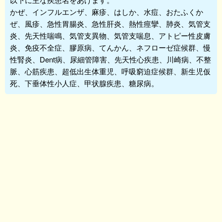
かぜ、インフルエンザ、麻疹、はしか、水痘、おたふくか
ぜ、風疹、急性胃腸炎、急性肝炎、熱性痙攣、肺炎、気管支
炎、先天性喘鳴、気管支異物、気管支喘息、アトピー性皮膚
炎、免疫不全症、膠原病、てんかん、ネフローゼ症候群、慢
性腎炎、Dent病、尿細管障害、先天性心疾患、川崎病、不整
脈、心筋疾患、超低出生体重児、呼吸窮迫症候群、新生児仮
死、下垂体性小人症、甲状腺疾患、糖尿病。