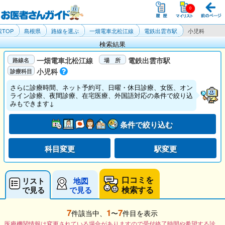
TOP
島根県
路線を選ぶ
一畑電車北松江線
電鉄出雲市駅
小児科
検索結果
一畑電車北松江線
電鉄出雲市駅
小児科
さらに診療時間、ネット予約可、日曜・休日診療、女医、オン
ライン診療、夜間診療、在宅医療、外国語対応の条件で絞り込
みもできます↓
条件で絞り込む
科目変更
駅変更
口コミを
リスト
地図
検索する
で見る
で見る
7
1
7
件該当中、
〜
件目を表示
医療機関情報は変更されている場合がありますので受付終了時間や希望する診