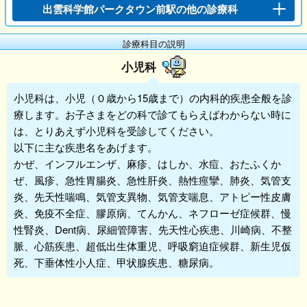
出雲科学館パークタウン前駅の他の診療科
診療科目の説明
小児科
小児科
は、小児（０歳から15歳まで）の内科的疾患全般を診
療します。お子さまをどの科で診てもらえばわからない時に
は、とりあえず
小児科
を受診してください。
以下に主な疾患名をあげます。
かぜ、インフルエンザ、麻疹、はしか、水痘、おたふくか
ぜ、風疹、急性胃腸炎、急性肝炎、熱性痙攣、肺炎、気管支
炎、先天性喘鳴、気管支異物、気管支喘息、アトピー性皮膚
炎、免疫不全症、膠原病、てんかん、ネフローゼ症候群、慢
性腎炎、Dent病、尿細管障害、先天性心疾患、川崎病、不整
脈、心筋疾患、超低出生体重児、呼吸窮迫症候群、新生児仮
死、下垂体性小人症、甲状腺疾患、糖尿病。