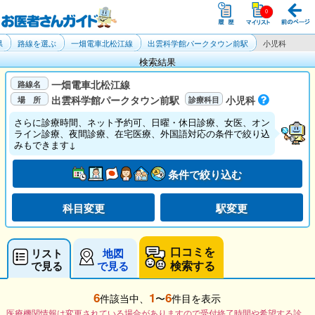
県
路線を選ぶ
一畑電車北松江線
出雲科学館パークタウン前駅
小児科
検索結果
一畑電車北松江線
出雲科学館パークタウン前駅
小児科
さらに診療時間、ネット予約可、日曜・休日診療、女医、オン
ライン診療、夜間診療、在宅医療、外国語対応の条件で絞り込
みもできます↓
条件で絞り込む
科目変更
駅変更
口コミを
リスト
地図
検索する
で見る
で見る
6
1
6
件該当中、
〜
件目を表示
医療機関情報は変更されている場合がありますので受付終了時間や希望する診