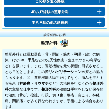
この駅を通る路線
JR八戸線駅の整形外科
本八戸駅の他の診療科
診療科目の説明
整形外科
整形外科
とは運動器官（骨・関節・筋肉・靭帯・腱）の病
気・けが や、手足などの先天性疾患（生まれつきの奇形な
ど）を扱います。また、運動機能を元の状態に回復させるこ
とも目的とします。この際
リハビリテーション
医療との協力
もあります。又、運動機能の障害だけでなく、痛みを主とす
る疾患（
神経痛
・
リウマチ
など）の治療を行なうのも
整形外
科
の主要な仕事です。
整形外科
の治療は手術をしない保存的
な治療（骨折、捻挫、打撲、切り傷、腰痛、肩こり、神経
痛、関節痛）が多く行なわれますが、手術による場合もあり
ます。