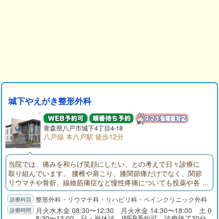
城下やえがき整形外科
青森県八戸市城下4丁目4-18
八戸線 本八戸駅 徒歩12分
当院では、痛みを和らげ笑顔にしたい、との考えで日々診療に
取り組んでいます。 腰椎や肩こり、膝関節痛だけでなく、関節
リウマチや骨折、線維筋痛症など慢性疼痛についても投薬や各
種ブロック、筋膜リリース、リハビリにて疼痛緩和するよう努
整形外科・リウマチ科・リハビリ科・ペインクリニック外科
めています。 疼痛緩和はすぐに痛みがゼロになるわけではあり
ませんが、10の痛みが少しでも緩和できるよう提案していきま
月火水木金 08:30〜12:30 月火水金 14:30〜18:00 土 0
8:30〜13:00 日・祝休診 WEB予約可 診療終了30分