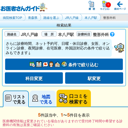
病院検索TOP
青森県
路線を選ぶ
JR八戸線
本八戸駅
整形外科
検索結果
JR八戸線
本八戸駅
整形外科
さらに診療時間、ネット予約可、日曜・休日診療、女医、オン
ライン診療、夜間診療、在宅医療、外国語対応の条件で絞り込
みもできます↓
条件で絞り込む
科目変更
駅変更
口コミを
リスト
地図
検索する
で見る
で見る
5
1
5
件該当中、
〜
件目を表示
医療機関情報は変更されている場合がありますので受付終了時間や希望する診
療科の有無は直接ご確認ください