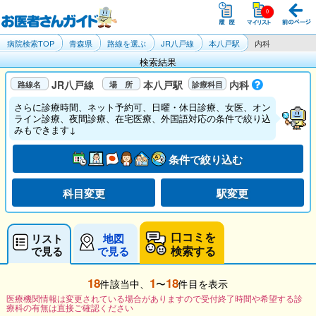
病院検索TOP
青森県
路線を選ぶ
JR八戸線
本八戸駅
内科
検索結果
JR八戸線
本八戸駅
内科
さらに診療時間、ネット予約可、日曜・休日診療、女医、オン
ライン診療、夜間診療、在宅医療、外国語対応の条件で絞り込
みもできます↓
条件で絞り込む
科目変更
駅変更
口コミを
リスト
地図
検索する
で見る
で見る
18
1
18
件該当中、
〜
件目を表示
医療機関情報は変更されている場合がありますので受付終了時間や希望する診
療科の有無は直接ご確認ください