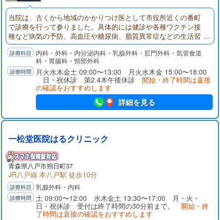
当院は、古くから地域のかかりつけ医として市役所近くの番町
で診療を行って参りました。具体的には健診や各種ワクチン接
種など病気の予防、高血圧や糖尿病、脂質異常症などの生活習
慣病や腹痛、便通異常、痔疾患、風邪やちょっとした体調不
内科・外科・内分泌内科・乳腺外科・肛門外科・気管食道
良、怪我などの初期治療を行います。また、外科専門医、内分
科・胃腸科・頸部外科
泌外科専門医、甲状腺専門医による甲状腺・乳腺疾患の専門的
月火水木金土 09:00〜13:00 月火水木金 15:00〜18:00
な検査・治療も得意としております。
日・祝休診 第2.4木午後休診
開始・終了時間は直接
の確認をおすすめします
詳細を見る
一松堂医院はるクリニック
青森県八戸市朔日町37
JR八戸線 本八戸駅 徒歩10分
乳腺外科・内科
土 09:00〜12:00 水木金土 13:30〜17:00 月・火・
日・祝休診 受付は終了時間の30分前まで。
開始・終
了時間は直接の確認をおすすめします