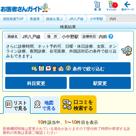
病院検索TOP
青森県
路線を選ぶ
JR八戸線
小中野駅
内科
検索結果
JR八戸線
小中野駅
内科
さらに診療時間、ネット予約可、日曜・休日診療、女医、オン
ライン診療、夜間診療、在宅医療、外国語対応の条件で絞り込
みもできます↓
条件で絞り込む
科目変更
駅変更
口コミを
リスト
地図
検索する
で見る
で見る
10
1
10
件該当中、
〜
件目を表示
医療機関情報は変更されている場合がありますので受付終了時間や希望する診
療科の有無は直接ご確認ください