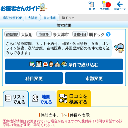
病院検索TOP
大阪府
泉大津市
脳ドック
検索結果
大阪府
泉大津市
脳ドック
さらに診療時間、ネット予約可、日曜・休日診療、女医、オン
ライン診療、夜間診療、在宅医療、外国語対応の条件で絞り込
みもできます↓
条件で絞り込む
科目変更
市郡変更
口コミを
リスト
地図
検索する
で見る
で見る
1
1
1
件該当中、
〜
件目を表示
医療機関情報は変更されている場合がありますので受付終了時間や希望する診
療科の有無は直接ご確認ください。