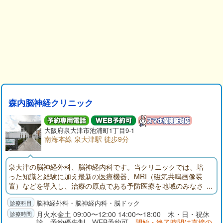
森内脳神経クリニック
大阪府
泉大津市
池浦町1丁目9-1
南海本線 泉大津駅 徒歩9分
泉大津の脳神経外科、脳神経内科です。当クリニックでは、培
った知識と経験に加え最新の医療機器、MRI（磁気共鳴画像装
置）などを導入し、治療の原点である予防医療を地域のみなさ
まに提供させていただきます。MRI検査、脳ドックなどお気軽に
脳神経外科・脳神経内科・脳ドック
ご相談下さい。
月火水金土 09:00〜12:00 14:00〜18:00 木・日・祝休
診 予約優先制 WEB予約可
開始・終了時間は直接の