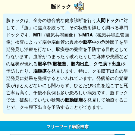
脳ドック
脳ドック
は、全身の総合的な健康診断を行う
人間ドック
に対
して、「脳」に焦点を絞って、その状態を詳しく調べる専門
ドックです。
MRI
（磁気共鳴画像）や
MRA
（磁気共鳴血管画
像）検査によって脳や脳血管の異常や
脳卒中
の危険因子を早
期発見し治療を行ない、脳疾患の発症を予防する目的として
行ないます。血管がつまったり破れたりして麻痺や失語など
の症状が現れる
脳卒中
(
脳梗塞
、
脳内出血
、
クモ膜下出血
)を
予防したり、
脳腫瘍
を発見します。特に、クモ膜下出血の早
期発見に効果を発揮するといわれています。発病前の自覚症
状がほとんどないにも関わらず、ひとたび出血を起こすと死
亡率も高く、予後不良例も多い恐ろしい病気です。脳ドック
では、破裂していない状態の
脳動脈瘤
を発見して治療するこ
とで、クモ膜下出血を予防することができます。
フリーワード病院検索