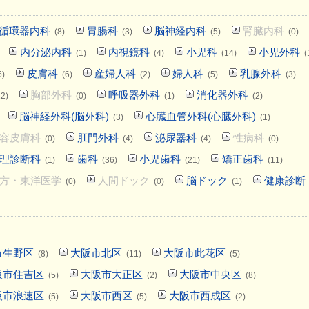
循環器内科
胃腸科
脳神経内科
腎臓内科
(8)
(3)
(5)
(0)
内分泌内科
内視鏡科
小児科
小児外科
(1)
(4)
(14)
(
皮膚科
産婦人科
婦人科
乳腺外科
5)
(6)
(2)
(5)
(3)
胸部外科
呼吸器外科
消化器外科
12)
(0)
(1)
(2)
脳神経外科(脳外科)
心臓血管外科(心臓外科)
(3)
(1)
容皮膚科
肛門外科
泌尿器科
性病科
(0)
(4)
(4)
(0)
理診断科
歯科
小児歯科
矯正歯科
(1)
(36)
(21)
(11)
方・東洋医学
人間ドック
脳ドック
健康診断
(0)
(0)
(1)
市生野区
大阪市北区
大阪市此花区
(8)
(11)
(5)
阪市住吉区
大阪市大正区
大阪市中央区
(5)
(2)
(8)
阪市浪速区
大阪市西区
大阪市西成区
(5)
(5)
(2)