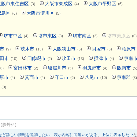
大阪市東住吉区
大阪市東成区
大阪市平野区
(3)
(4)
(6)
都島区
大阪市淀川区
(6)
(5)
堺市中区
堺市東区
堺市南区
堺市美原区
(4)
(3)
(3)
(0)
市
茨木市
大阪狭山市
貝塚市
柏原市
(9)
(13)
(5)
(5)
田市
四條畷市
吹田市
摂津市
泉南
(10)
(2)
(13)
(4)
富田林市
寝屋川市
羽曳野市
阪南市
(8)
(2)
(5)
(4)
(5
原市
箕面市
守口市
八尾市
泉南郡
(4)
(4)
(6)
(10)
(3)
(0)
(脳外科)
など詳しい情報を追加したい
、
表示内容に間違いがある
、
上位に表示したい