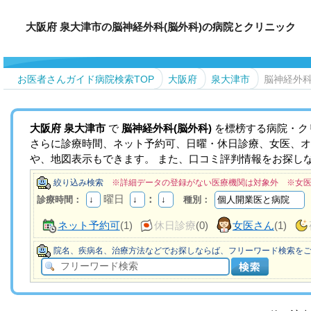
大阪府 泉大津市の脳神経外科(脳外科)の病院とクリニック
お医者さんガイド病院検索TOP
大阪府
泉大津市
脳神経外科
大阪府
泉大津市
で
脳神経外科(脳外科)
を標榜する病院・ク
さらに診療時間、ネット予約可、日曜・休日診療、女医、オ
や、地図表示もできます。 また、口コミ評判情報をお探し
絞り込み検索
※詳細データの登録がない医療機関は対象外 ※女
曜日
：
診療時間：
種別：
ネット予約可
(1)
休日診療
(0)
女医さん
(1)
院名、疾病名、治療方法などでお探しならば、フリーワード検索を