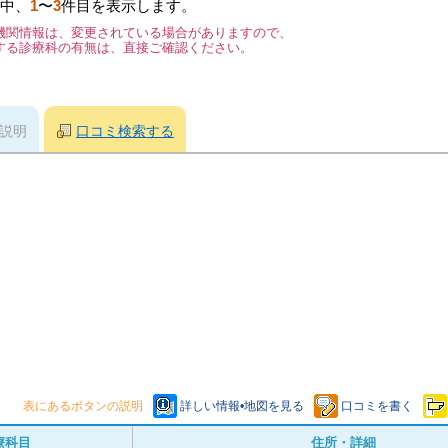
中、
1
〜
3
件目を表示します。
機関情報は、変更されている場合がありますので、
する診療科の有無は、直接ご確認ください。
説明
口コミ検索する
表にあるボタンの説明
詳しい情報•地図を見る
口コミを書く
療科目
住所・詳細