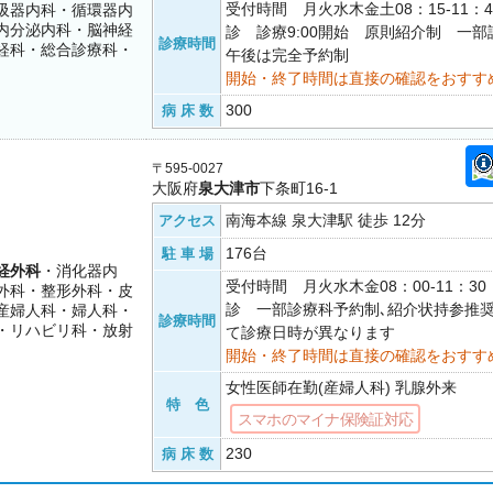
受付時間 月火水木金土08：15-11：
吸器内科・循環器内
内分泌内科・脳神経
診 診療9:00開始 原則紹介制 一
診療時間
経科・総合診療科・
午後は完全予約制
開始・終了時間は直接の確認をおすす
300
病 床 数
〒595-0027
大阪府
泉大津市
下条町16-1
南海本線 泉大津駅 徒歩 12分
アクセス
176台
駐 車 場
経外科
・消化器内
受付時間 月火水木金08：00-11：3
外科・整形外科・皮
診 一部診療科予約制､紹介状持参推
産婦人科・婦人科・
診療時間
・リハビリ科・放射
て診療日時が異なります
開始・終了時間は直接の確認をおすす
女性医師在勤(産婦人科) 乳腺外来
特 色
スマホのマイナ保険証対応
230
病 床 数