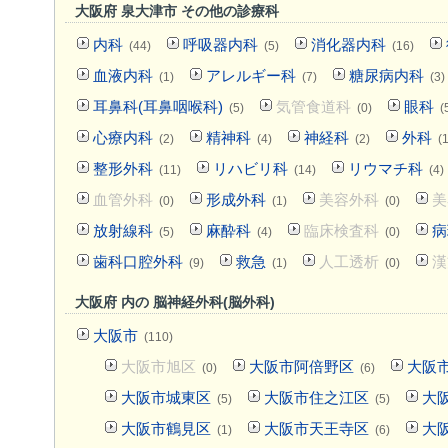
大阪府 泉大津市 その他の診療科
内科
呼吸器内科
消化器内科
(44)
(5)
(16)
血液内科
アレルギー科
糖尿病内科
(1)
(7)
(3)
耳鼻科(耳鼻咽喉科)
気管食道科
眼科
(5)
(0)
(
心療内科
精神科
神経科
外科
(2)
(4)
(2)
(
整形外科
リハビリ科
リウマチ科
(11)
(14)
(4)
血管外科
形成外科
美容外科
美
(0)
(1)
(0)
放射線科
麻酔科
臨床検査科
病
(5)
(4)
(0)
歯科口腔外科
救急
人工透析
漢
(9)
(1)
(0)
大阪府 内の 脳神経外科(脳外科)
大阪市
(110)
大阪市旭区
大阪市阿倍野区
大阪
(0)
(6)
大阪市城東区
大阪市住之江区
大
(5)
(5)
大阪市鶴見区
大阪市天王寺区
大
(1)
(6)