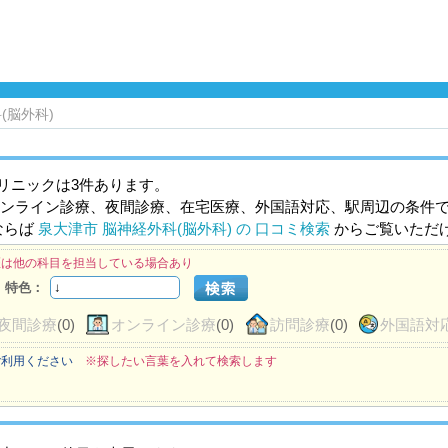
(脳外科)
リニックは3件あります。
ンライン診療、夜間診療、在宅医療、外国語対応、駅周辺の条件
ならば
泉大津市 脳神経外科(脳外科) の 口コミ検索
からご覧いただ
医は他の科目を担当している場合あり
特色：
夜間診療
(0)
オンライン診療
(0)
訪問診療
(0)
外国語対
ご利用ください
※探したい言葉を入れて検索します