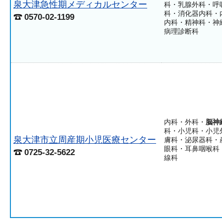
泉大津急性期メディカルセンター
科・乳腺外科・呼
科・消化器内科・
0570-02-1199
内科・精神科・神
病理診断科
内科・外科・
脳神
科・小児科・小児
泉大津市立周産期小児医療センター
膚科・泌尿器科・
眼科・耳鼻咽喉科
0725-32-5622
線科