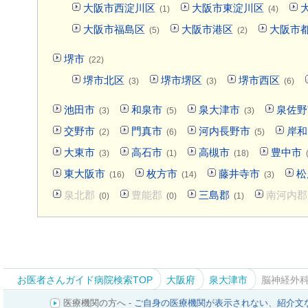
大阪市西淀川区
大阪市東淀川区
(1)
(4)
大阪市福島区
大阪市港区
大阪市
(5)
(2)
堺市
(22)
堺市北区
堺市堺区
堺市西区
(3)
(3)
(6)
池田市
和泉市
泉大津市
泉佐野
(3)
(5)
(3)
交野市
門真市
河内長野市
岸和
(2)
(6)
(5)
大東市
高石市
高槻市
豊中市
(3)
(1)
(18)
東大阪市
枚方市
藤井寺市
松
(16)
(14)
(3)
泉北郡
豊能郡
三島郡
南河内郡
(0)
(0)
(1)
お医者さんガイド病院検索TOP
大阪府
泉大津市
脳神経外科
医療機関の方へ -
ご自身の医療機関が表示されない
、
紹介文