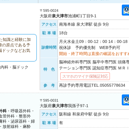
〒595-0024
大阪府
泉大津市
池浦町1丁目9-1
南海本線 泉大津駅 徒歩 9分
アクセス
18台
駐 車 場
た知識と経験に加
月火水金土09：00-12：00 14：00-
療の原点である予
診療時間
祝休診 予約優先制 WEB予約可
脳ドックなどお気
開始・終了時間は直接の確認をおすす
脳神経外科専門医 脳卒中専門医 頭痛
経内科・脳ドック
テーション専門医 認知症専門医 ＭＲ
特 色
スマホのマイナ保険証対応
再診予約専用電話TEL.0505577863
参 考
〒595-0031
大阪府
泉大津市
我孫子97-1
外科
・呼吸器外科・
阪和線 和泉府中駅 徒歩 9分
アクセス
血管外科・整形外
膚科・泌尿器科・婦
有
駐 車 場
・放射線科・麻酔