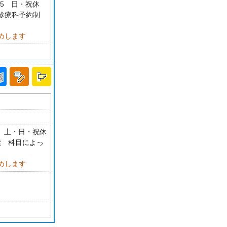
45 日・祝休
部診療科予約制
めします
0 土・日・祝休
奨 科目によっ
めします