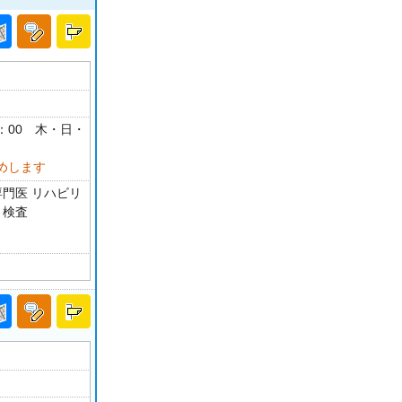
18：00 木・日・
めします
専門医 リハビリ
Ｉ検査
4