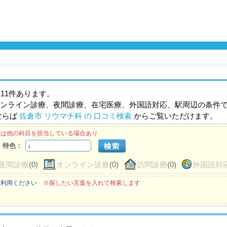
11件あります。
ンライン診療、夜間診療、在宅医療、外国語対応、駅周辺の条件
ならば
佐倉市 リウマチ科 の 口コミ検索
からご覧いただけます。
医は他の科目を担当している場合あり
特色：
夜間診療
(0)
オンライン診療
(0)
訪問診療
(0)
外国語対
ご利用ください
※探したい言葉を入れて検索します