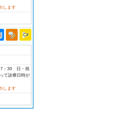
めします
-17：30 日・祝
よって診療日時が
めします