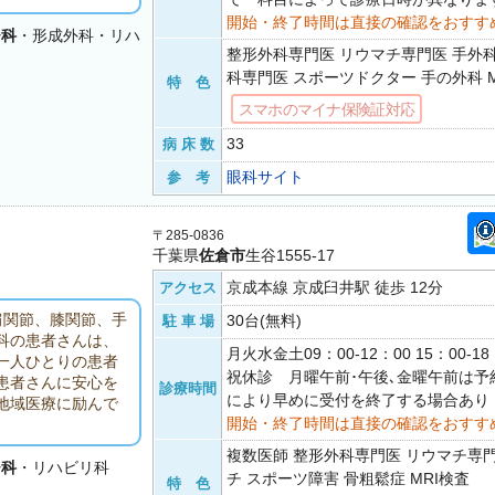
開始・終了時間は直接の確認をおすす
チ科
・形成外科・リハ
整形外科専門医 リウマチ専門医 手外
科専門医 スポーツドクター 手の外科 M
特 色
スマホのマイナ保険証対応
33
病 床 数
眼科サイト
参 考
〒285-0836
千葉県
佐倉市
生谷1555-17
京成本線 京成臼井駅 徒歩 12分
アクセス
肩関節、膝関節、手
30台(無料)
駐 車 場
科の患者さんは、
月火水金土09：00-12：00 15：00-
一人ひとりの患者
祝休診 月曜午前･午後､金曜午前は予
患者さんに安心を
診療時間
により早めに受付を終了する場合あり
地域医療に励んで
開始・終了時間は直接の確認をおすす
複数医師 整形外科専門医 リウマチ専
チ科
・リハビリ科
チ スポーツ障害 骨粗鬆症 MRI検査
特 色