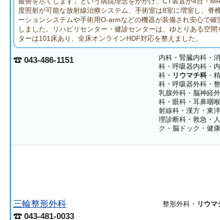
最善を尽くします」という病院理念をかかげ、CT装置が4台・MR
度照射が可能な放射線治療システム、手術室は8室に増室し、脊
ーションシステムや手術用O-armなどの機器が装備され安心で確
しました。リハビリセンター・健診センターは、ゆとりある空間
ターは101床あり、全床オンラインHDF対応を整えました。
内科・腎臓内科・
043-486-1151
科・呼吸器内科・
科・
リウマチ科
・
科・呼吸器外科・
乳腺外科・脳神経
科・眼科・耳鼻咽
射線科・漢方・東
理診断科・救急・
ク・脳ドック・健
三輪整形外科
整形外科・
リウマ
043-481-0033