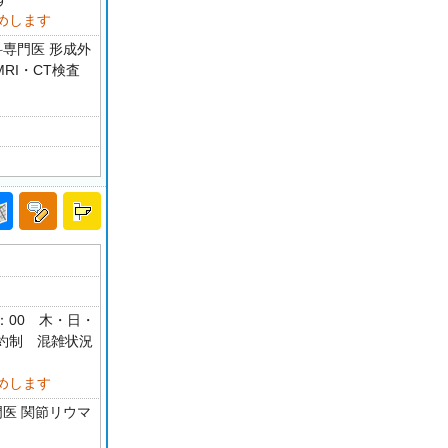
めします
科専門医 形成外
RI・CT検査
18：00 木・日・
約制 混雑状況
めします
門医 関節リウマ