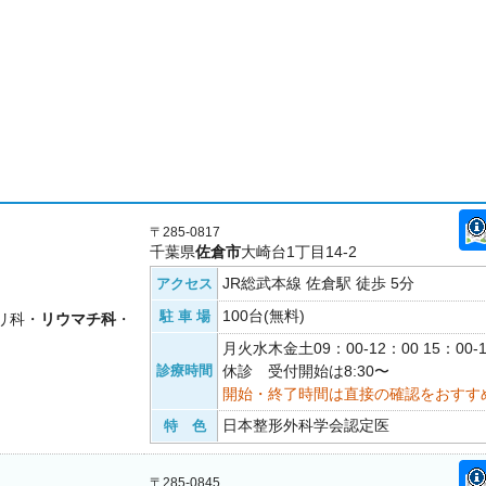
〒285-0817
千葉県
佐倉市
大崎台1丁目14-2
JR総武本線 佐倉駅 徒歩 5分
アクセス
100台(無料)
駐 車 場
リ科・
リウマチ科
・
月火水木金土09：00-12：00 15：00
診療時間
休診 受付開始は8:30〜
開始・終了時間は直接の確認をおすす
日本整形外科学会認定医
特 色
〒285-0845