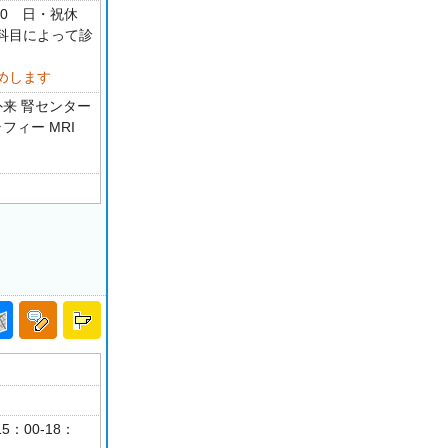
00 日・祝休
科目によって診
めします
外来 腎センター
フィー MRI
5：00-18：