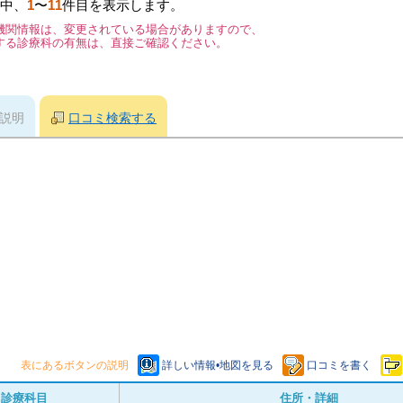
中、
1
〜
11
件目を表示します。
機関情報は、変更されている場合がありますので、
する診療科の有無は、直接ご確認ください。
説明
口コミ検索する
表にあるボタンの説明
詳しい情報•地図を見る
口コミを書く
診療科目
住所・詳細