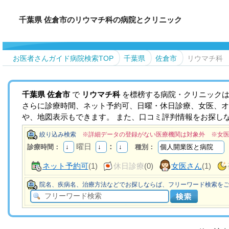
千葉県 佐倉市のリウマチ科の病院とクリニック
お医者さんガイド病院検索TOP
千葉県
佐倉市
リウマチ科
千葉県
佐倉市
で
リウマチ科
を標榜する病院・クリニックは
さらに診療時間、ネット予約可、日曜・休日診療、女医、オ
や、地図表示もできます。 また、口コミ評判情報をお探し
絞り込み検索
※詳細データの登録がない医療機関は対象外 ※女
曜日
：
診療時間：
種別：
ネット予約可
(1)
休日診療
(0)
女医さん
(1)
院名、疾病名、治療方法などでお探しならば、フリーワード検索を