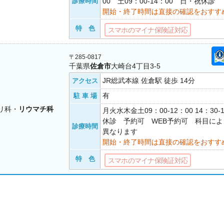
診療時間
00 土09：00-14：00 日・祝休診
開始・終了時間は直接の確認をおすす
特 色
スマホのマイナ保険証対応
〒285-0817
千葉県
佐倉市
大崎台4丁目3-5
JR総武本線 佐倉駅 徒歩 14分
アクセス
有
駐 車 場
リ科・
リウマチ科
月火水木金土09：00-12：00 14：30
休診 予約可 WEB予約可 科目に
診療時間
異なります
開始・終了時間は直接の確認をおすす
特 色
スマホのマイナ保険証対応