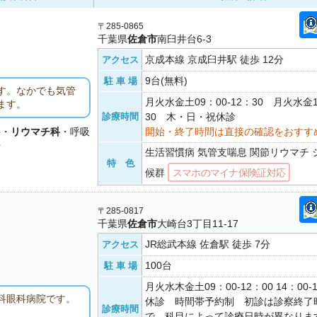
〒285-0865
千葉県
佐倉市
南臼井台6-3
京成本線 京成臼井駅 徒歩 12分
アクセス
9台(無料)
駐 車 場
す。なかでも気管
月火水金土09：00-12：30 月火水金1
ます。
診療時間
30 木・日・祝休診
科・
リウマチ科
・呼吸
開始・終了時間は直接の確認をおすす
科
生活習慣病 気管支喘息 関節リウマチ
特 色
候群
スマホのマイナ保険証対応
〒285-0817
千葉県
佐倉市
大崎台3丁目11-17
JR総武本線 佐倉駅 徒歩 7分
アクセス
100台
駐 車 場
月火水木金土09：00-12：00 14：00
科眼科病院です。
休診 時間帯予約制 初診は診察終了時
診療時間
で 科目によって診療日時が異なりま