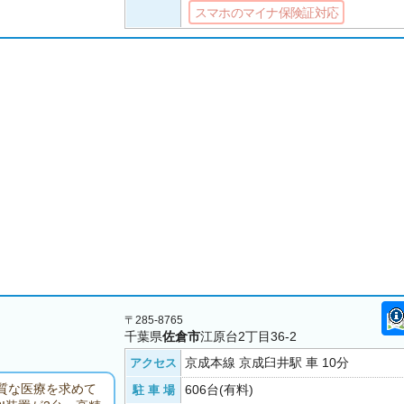
スマホのマイナ保険証対応
〒285-8765
千葉県
佐倉市
江原台2丁目36-2
京成本線 京成臼井駅 車 10分
アクセス
質な医療を求めて
606台(有料)
駐 車 場