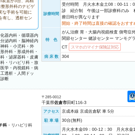
I装置が3台、高精
受付時間 月火水木金土08：00-11：
椎整形外科のナビゲ
診 紹介制 午後は一部診療科のみ 
実な手術を可能に
診療時間
療日時が異なります
を有し、透析セン
開始・終了時間は直接の確認をおすす
がん治療 胃・大腸内視鏡検査 側弯症
消化器内科・循環器内
関節センター 健診センター マンモグラ
特 色
内分泌内科・脳神経内
精神科・小児科・外
CT
スマホのマイナ保険証対応
整形外科・形成外科・
304
病 床 数
外科・泌尿器科・皮膚
喉科・リハビリ科・放
洋医学・内視鏡科・病
人工透析・人間ドッ
康診断
〒285-0012
千葉県
佐倉市
田町116-3
京成本線 京成佐倉駅 車 5分
アクセス
30台(無料)
駐 車 場
チ科
・リハビリ科
月火水木金09：00-12：30 月火水金1