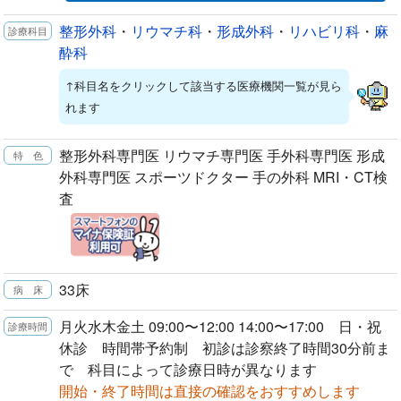
整形外科
・
リウマチ科
・
形成外科
・
リハビリ科
・
麻
酔科
↑科目名をクリックして該当する医療機関一覧が見ら
れます
整形外科専門医 リウマチ専門医 手外科専門医 形成
外科専門医 スポーツドクター 手の外科 MRI・CT検
査
33床
月火水木金土 09:00〜12:00 14:00〜17:00 日・祝
休診 時間帯予約制 初診は診察終了時間30分前ま
で 科目によって診療日時が異なります
開始・終了時間は直接の確認をおすすめします