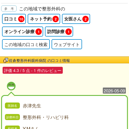
この地域で整形外科の
口コミ
ネット予約
女医さん
10
2
2
オンライン診療
訪問診療
1
1
この地域の口コミ検索
ウェブサイト
佐倉整形外科眼科病院
の口コミ情報
評価
4.3
/
5
点 -
1
件のレビュー
2026-05-09
赤津先生
整形外科・リハビリ科
Y.Mさん