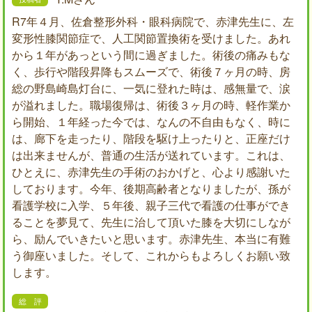
R7年４月、佐倉整形外科・眼科病院で、赤津先生に、左
変形性膝関節症で、人工関節置換術を受けました。あれ
から１年があっという間に過ぎました。術後の痛みもな
く、歩行や階段昇降もスムーズで、術後７ヶ月の時、房
総の野島崎島灯台に、一気に登れた時は、感無量で、涙
が溢れました。職場復帰は、術後３ヶ月の時、軽作業か
ら開始、１年経った今では、なんの不自由もなく、時に
は、廊下を走ったり、階段を駆け上ったりと、正座だけ
は出来ませんが、普通の生活が送れています。これは、
ひとえに、赤津先生の手術のおかげと、心より感謝いた
しております。今年、後期高齢者となりましたが、孫が
看護学校に入学、５年後、親子三代で看護の仕事ができ
ることを夢見て、先生に治して頂いた膝を大切にしなが
ら、励んでいきたいと思います。赤津先生、本当に有難
う御座いました。そして、これからもよろしくお願い致
します。