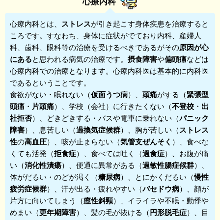
心療内科
心療内科
とは、
ストレス
が引き起こす身体疾患を治療すると
ころです。すなわち、身体に症状がでており内科、産婦人
科、歯科、眼科等の治療を受けるべきであるがその
原因が心
にある
と思われる病気の治療です。
摂食障害
や
偏頭痛
などは
心療内科での治療となります。心療内科医は基本的に内科医
であるということです。
食欲がない・眠れない（
仮面うつ病
）、
頭痛
がする（
緊張型
頭痛
・
片頭痛
）、学校（会社）に行きたくない（
不登校
・
出
社拒否
）、どきどきする・バスや電車に乗れない（
パニック
障害
）、息苦しい（
過換気症候群
）、胸が苦しい（
ストレス
性
の
高血圧
）、咳が止まらない（
気管支ぜんそく
）、食べな
くても活発（
拒食症
）、食べては吐く（
過食症
）、お腹が痛
い（
消化性潰瘍
）、便通に異常がある（
過敏性腸症候群
）、
体がだるい・のどが渇く（
糖尿病
）、とにかくだるい（
慢性
疲労症候群
）、汗が出る・疲れやすい（
バセドウ病
）、顔が
片方に向いてしまう（
痙性斜頸
）、イライラや不眠・動悸や
めまい（
更年期障害
）、髪の毛が抜ける（
円形脱毛症
）、目