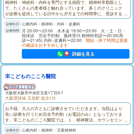
精神科・神経科・内科を専門とする病院で、精神科常勤医とし
て、たくさんの患者様と触れ合っています。多くのクリニック
が診療を提供している日中から夕方までの時間帯に、受診する
ことが難しい状況になっている事に気が付きました。アウルク
心療内科・精神科・内科・皮膚科
リニックは、夜診の時間帯を主としており、大阪府内で23時ま
で開いているクリニックです。
月 20:00〜23:00 水木金 19:00〜23:00 火・土・日・
祝休診 完全予約制 最終受付:精神科初診〜20:30(再
診〜21:45) 内科･皮膚科〜22:00
開始・終了時間は直接
の確認をおすすめします
詳細を見る
宋こどものこころ醫院
大阪府大阪市中央区玉造1丁目5-7
大阪環状線 玉造駅 徒歩1分
お子様、大人の方ともに診療させていただきます。当院はより
良い診療を行うため完全予約制（お電話のみ）となっておりま
す。宋こどものこころ醫院では、１．精神療法、カウンセリン
グ ２．発達の遅れ、言葉の遅れに対する療育 ３．できるだ
心療内科・精神科・児童精神科
け少ない薬による薬物治療 を心がけています。