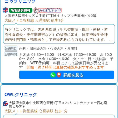
ゴゥクリニック
大阪府大阪市中央区大手前1丁目6-4 リップル天満橋ビル2階
大阪メトロ谷町線 天満橋駅 徒歩1分
当クリニックでは、内科系疾患（生活習慣病・風邪・便秘・逆
流性食道炎・更年期障害など）の診療に加え、日本神経学会神
経内科専門医・指導医として神経内科にも力をいれています。
頭痛、めまい、しびれ、老年期の疾患(もの忘れ・認知症)などが
内科・脳神経内科・心療内科・皮膚科
専門領域です。また、心療内科学会専門医としては、心療内科
を単なるメンタル疾患とだけでなく、全人的・総合的に診断治
月木金 09:30〜12:00 月水木金 17:30〜19:30 水 10:0
0〜12:00 水金 14:30〜16:30 火・土・日・祝休診 予
療をするということに重点を置いています。
約制 WEB予約可 科目によって診療日時が異なりま
す
開始・終了時間は直接の確認をおすすめします
詳細を見る
OWLクリニック
大阪府大阪市中央区西心斎橋1丁目9-28 リストラクチャー西心斎
橋ビル319
大阪メトロ御堂筋線 心斎橋駅 徒歩1分