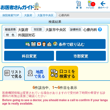
病院検索TOP
大阪府
大阪市中央区
心療内科
検索結果
大阪府
大阪市中央区
心療内科
外国語対応
条件で絞り込む
科目変更
市郡変更
口コミを
リスト
地図
検索する
で見る
で見る
6
1
6
件該当中、
〜
件目を表示
医療機関情報は変更されている場合がありますので受付終了時間や希望する診
療科の有無は直接ご確認ください
Before going to see a doctor, you should make a call to confirm if your langu
age is really available.