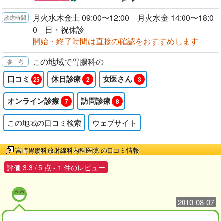
月火水木金土 09:00〜12:00 月火水金 14:00〜18:0
0 日・祝休診
開始・終了時間は直接の確認をおすすめします
この地域で胃腸科の
口コミ
休日診療
女医さん
25
2
3
オンライン診療
訪問診療
7
8
この地域の口コミ検索
ウェブサイト
宮崎胃腸科放射線科内科医院
の口コミ情報
評価
3.3
/
5
点 -
1
件のレビュー
2010-08-07