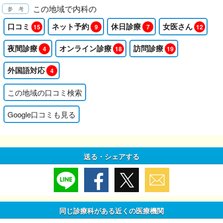
この地域で内科の
口コミ
ネット予約
休日診療
女医さん
15
9
7
12
夜間診療
オンライン診療
訪問診療
4
18
19
外国語対応
4
この地域の口コミ検索
Google口コミも見る
送る・シェアする
同じ診療科がある近くの医療機関