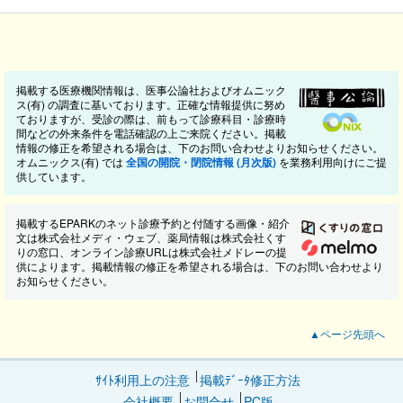
掲載する医療機関情報は、医事公論社およびオムニック
ス(有) の調査に基いております。正確な情報提供に努め
ておりますが、受診の際は、前もって診療科目・診療時
間などの外来条件を電話確認の上ご来院ください。掲載
情報の修正を希望される場合は、下のお問い合わせよりお知らせください。
オムニックス(有) では
全国の開院・閉院情報 (月次版)
を業務利用向けにご提
供しています。
掲載するEPARKのネット診療予約と付随する画像・紹介
文は株式会社メディ・ウェブ、薬局情報は株式会社くす
りの窓口、オンライン診療URLは株式会社メドレーの提
供によります。掲載情報の修正を希望される場合は、下のお問い合わせより
お知らせください。
▲ページ先頭へ
ｻｲﾄ利用上の注意
掲載ﾃﾞｰﾀ修正方法
会社概要
お問合せ
PC版