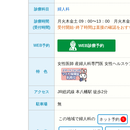
婦人科
診療科目
月火木金土 09：00〜13：00 月火木
診療時間
受付開始･終了時間は直接の確認をおす
(受付時間)
WEB予約
WEB診療予約
女性医師 産婦人科専門医 女性ヘルスケ
特 色
JR総武線 本八幡駅 徒歩2分
アクセス
無
駐車場
この地域で婦人科の
ネット予約
5