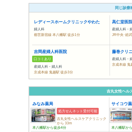
同じ診療
レディースホームクリニックやわた
高仁堂医
婦人科
産婦人科・
都営新宿線 本八幡駅 徒歩1分
JR中央･総
吉岡産婦人科医院
藤巻クリ
口コミあり
産婦人科・
京成本線 鬼
産婦人科・婦人科
京成本線 鬼越駅 徒歩3分
吉丸女性ヘル
みなみ薬局
サイコウ薬
処方せんネット受付可能
吉丸女性ヘルスケアクリニック
から 33m
本八幡駅から徒歩4分
本八幡駅から