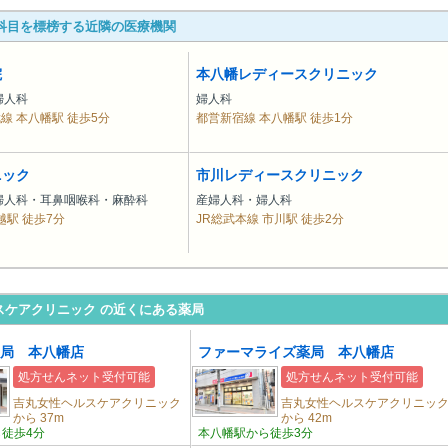
科目を標榜する近隣の医療機関
院
本八幡レディースクリニック
婦人科
婦人科
武線 本八幡駅 徒歩5分
都営新宿線 本八幡駅 徒歩1分
ニック
市川レディースクリニック
婦人科・耳鼻咽喉科・麻酔科
産婦人科・婦人科
越駅 徒歩7分
JR総武本線 市川駅 徒歩2分
スケアクリニック の近くにある薬局
局 本八幡店
ファーマライズ薬局 本八幡店
処方せんネット受付可能
処方せんネット受付可能
吉丸女性ヘルスケアクリニック
吉丸女性ヘルスケアクリニッ
から 37m
から 42m
徒歩4分
本八幡駅から徒歩3分