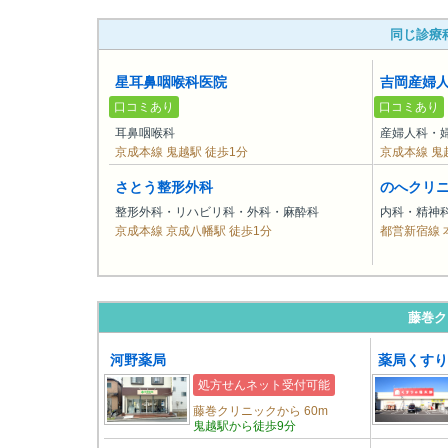
同じ診療
星耳鼻咽喉科医院
吉岡産婦
口コミあり
口コミあり
耳鼻咽喉科
産婦人科・
京成本線 鬼越駅 徒歩1分
京成本線 鬼
さとう整形外科
のへクリ
整形外科・リハビリ科・外科・麻酔科
内科・精神
京成本線 京成八幡駅 徒歩1分
都営新宿線 
藤巻ク
河野薬局
薬局くすり
処方せんネット受付可能
藤巻クリニックから 60m
鬼越駅から徒歩9分