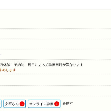
科
・日・祝休診 予約制 科目によって診療日時が異なります
すめします
を探す
女医さん
オンライン診療
1
1