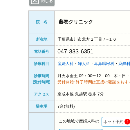
閉じる
藤巻クリニック
院 名
千葉県市川市北方２丁目７−１６
所在地
047-333-6351
電話番号
産婦人科
・
婦人科
・
耳鼻咽喉科
・
麻酔
診療科目
月火水金土 09：00〜12：00 木
診療時間
受付開始･終了時間は直接の確認をおす
(受付時間)
京成本線 鬼越駅 徒歩 7分
アクセス
7台(無料)
駐車場
この地域で産婦人科の
ネット予約
4