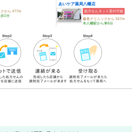
あいケア薬局八幡店
クから 477m
処方せんネット受付可能
歩1分
藤巻クリニックから 547m
本八幡駅から車6分