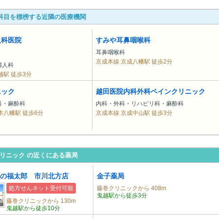
科目を標榜する近隣の医療機関
人科医院
すみや耳鼻咽喉科
耳鼻咽喉科
京成本線 京成八幡駅 徒歩2分
婦人科
越駅 徒歩3分
ニック
越田医院内科外科ペインクリニック
科・麻酔科
内科・外科・リハビリ科・麻酔科
本八幡駅 徒歩6分
京成本線 京成中山駅 徒歩3分
リニック の近くにある薬局
の福太郎 市川北方店
金子薬局
処方せんネット受付可能
藤巻クリニックから 408m
鬼越駅から徒歩3分
藤巻クリニックから 130m
鬼越駅から徒歩10分