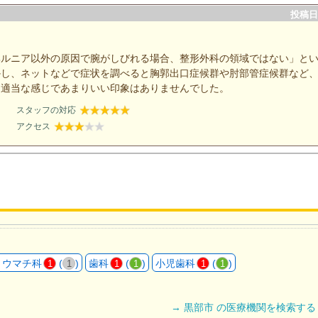
投稿日：
ヘルニア以外の原因で腕がしびれる場合、整形外科の領域ではない」と
かし、ネットなどで症状を調べると胸郭出口症候群や肘部管症候群など
も適当な感じであまりいい印象はありませんでした。
スタッフの対応
アクセス
リウマチ科
(
)
歯科
(
)
小児歯科
(
)
1
1
1
1
1
1
→ 黒部市 の医療機関を検索する