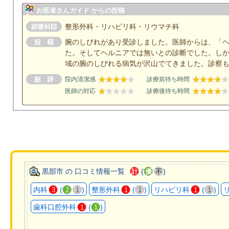
お医者さんガイド からの投稿
整形外科・リハビリ科・リウマチ科
腕のしびれがあり受診しました。医師からは、「
た。そしてヘルニアでは無いとの診断でした。し
域の腕のしびれる病気が沢山でてきました。診察
院内清潔感
診療前待ち時間
医師の対応
診療後待ち時間
黒部市 の 口コミ情報一覧
(
)
計
優
不
内科
(
)
整形外科
(
)
リハビリ科
(
)
3
2
1
1
1
1
1
歯科口腔外科
(
)
1
1