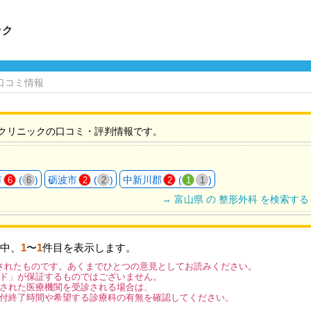
ック
口コミ情報
クリニックの口コミ・評判情報です。
市
(
)
砺波市
(
)
中新川郡
(
)
6
6
2
2
2
1
1
→ 富山県 の 整形外科 を検索する
中、
1
〜
1
件目を表示します。
されたものです。あくまでひとつの意見としてお読みください。
ド」が保証するものではございません。
された医療機関を受診される場合は、
付終了時間や希望する診療科の有無を確認してください。