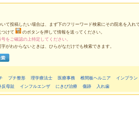
ついて投稿したい場合は、まず下のフリーワード検索にその院名を入れ
見つけて
のボタンを押して情報を送ってください。
番号をご確認の上特定してください。
漢字がわからないときは、ひらがなだけでも検索できます。
チ
プチ整形
理学療法士
医療事務
椎間板ヘルニア
インプラン
外反母趾
インフルエンザ
にきび治療
傷跡
入れ歯