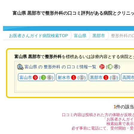
富山県 黒部市で整形外科の口コミ評判がある病院とクリニ
お医者さんガイド病院検索TOP
富山県
黒部市
整形外科の
富山県
黒部市
で
整形外科
を標榜あるいは診療内容とする病院と
富山県 の 整形外科 の 口コミ情報一覧
(
)
計
優
不
富山市
(
)
射水市
(
)
黒部市
(
)
高岡
9
3
6
1
1
1
1
1
件の該当
口コミ内容は投稿された方の体験が反映
「お医者さんガイ
検索結果で表示
必ず事前に電話にて、受付開始・受