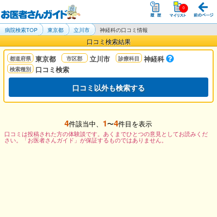
病院検索TOP
東京都
立川市
神経科の口コミ情報
口コミ検索結果
東京都
立川市
神経科
口コミ検索
口コミ以外も検索する
4
1
4
件該当中、
〜
件目を表示
口コミは投稿された方の体験談です。あくまでひとつの意見としてお読みくだ
さい。「お医者さんガイド」が保証するものではありません。