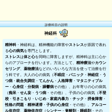
診療科目の説明
神経科
精神科
・
神経科
は、精神機能の障害や
ストレス
が原因で表れ
る
心の病気
を専門とします。
ストレス
は
体と心
を同時に障害しますが、精神科は主に心か
らのアプローチを行います。方法として、
精神療法
や
カウン
セリング
、
薬物療法
などのいろいろな方法を使って治療を行
う科です。大人の心の病気（
不眠症
・
パニック
・
神経症
・
う
つ病
・
統合失調症
・
てんかん
・
人格障害
・
マタニティブル
ー
・
心身症
・
分裂病
・
躁鬱病
その他）、お年寄りの心の病気
（
痴呆
・
せん妄
・
うつ病
・その他）、子供の心の病気（
不登
校
・
引きこもり
・
いじめ
・
家庭内暴力
・
チック
・
摂食障害
・
性格の問題
・
精神遅滞
・
子供の心身症
・その他）、
アルコー
ル依存症
、
薬物依存症
（
シンナー
・
覚醒剤
・
睡眠剤
・その