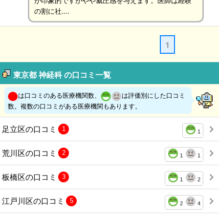
が印象的ですがやや威圧感を与えます。医師は経験
の割に社....
1
東京都 神経科 の口コミ一覧
は口コミのある医療機関数、
は評価別にした口コミ
数。複数の口コミがある医療機関もあります。
足立区の口コミ
1
1
荒川区の口コミ
2
1
1
板橋区の口コミ
3
1
2
江戸川区の口コミ
5
2
4