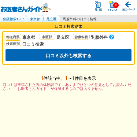
病院検索TOP
東京都
足立区
乳腺外科の口コミ情報
口コミ検索結果
東京都
足立区
乳腺外科
口コミ検索
口コミ以外も検索する
1
1
1
件該当中、
〜
件目を表示
口コミは投稿された方の体験談です。あくまでひとつの意見としてお読みくだ
さい。「お医者さんガイド」が保証するものではありません。