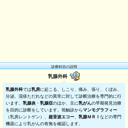
診療科目の説明
乳腺外科
乳腺外科
では
乳房
に起こる、しこり、痛み、張り、くぼみ、
分泌、湿疹ただれなどの異常に対して診断治療を専門的に行
います。
乳腺炎
・
乳腺症
のほか、主に
乳がん
の早期発見治療
を目的に診断をしています。視触診から
マンモグラフィー
（乳房レントゲン）、
超音波エコー
、
乳腺ＭＲＩ
などの専門
機器により乳がんの有無を確認します。