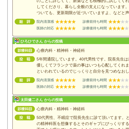
のことに詳しくて、新薬なども積極的に試してく
してくださり、暮らし全般の支えになっています
ついても、更新期限が近づいていますよ、などと
院内清潔感
診療前待ち時間
医師の対応
診療後待ち時間
ひろひでさん からの投稿
心療内科・精神科・神経科
5年間通院しています。40代男性です。院長先生
優しくてフランクで薬の事はいつも心配してくれ
といわれているのでじっくりと自分を見つめなお
院内清潔感
診療前待ち時間
医師の対応
診療後待ち時間
太田健二さん からの投稿
心療内科・精神科・神経科
50代男性、不眠症で院長先生に診て頂いてます。
の精神科医を想像するとそのギャプにびっくりす