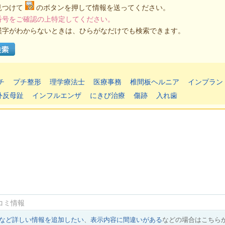
見つけて
のボタンを押して情報を送ってください。
番号をご確認の上特定してください。
漢字がわからないときは、ひらがなだけでも検索できます。
チ
プチ整形
理学療法士
医療事務
椎間板ヘルニア
インプラン
外反母趾
インフルエンザ
にきび治療
傷跡
入れ歯
コミ情報
など詳しい情報を追加したい
、
表示内容に間違いがある
などの場合はこちら