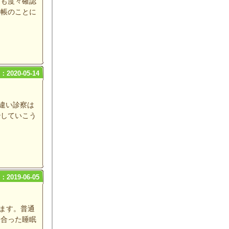
ども度々確認
手帳のことに
2020-05-14
違い診察は
治していこう
2019-06-05
ます。普通
り合った睡眠