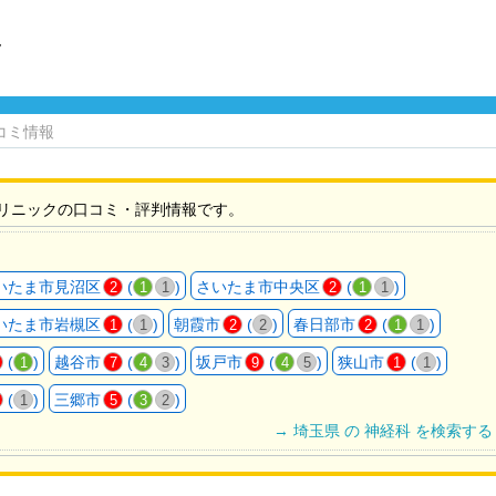
ク
コミ情報
リニックの口コミ・評判情報です。
いたま市見沼区
(
)
さいたま市中央区
(
)
2
1
1
2
1
1
いたま市岩槻区
(
)
朝霞市
(
)
春日部市
(
)
1
1
2
2
2
1
1
(
)
越谷市
(
)
坂戸市
(
)
狭山市
(
)
1
7
4
3
9
4
5
1
1
(
)
三郷市
(
)
1
5
3
2
→ 埼玉県 の 神経科 を検索する