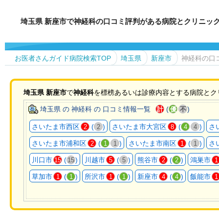
埼玉県 新座市で神経科の口コミ評判がある病院とクリニッ
お医者さんガイド病院検索TOP
埼玉県
新座市
神経科の口
埼玉県
新座市
で
神経科
を標榜あるいは診療内容とする病院とク
埼玉県 の 神経科 の 口コミ情報一覧
(
)
計
優
不
さいたま市西区
(
)
さいたま市大宮区
(
)
さ
2
2
8
4
4
さいたま市浦和区
(
)
さいたま市南区
(
)
さ
2
1
1
1
1
川口市
(
)
川越市
(
)
熊谷市
(
)
鴻巣市
15
15
5
5
2
2
1
草加市
(
)
所沢市
(
)
新座市
(
)
飯能市
1
1
1
1
4
4
1