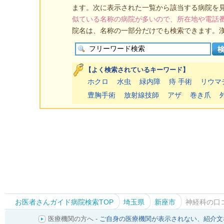
ます。次に表示された一覧から該当する病院を
似ている名称の病院が多いので、所在地や電話
院名は、名称の一部分だけでも検索できます。
【よく検索されているキーワード】
ホクロ
水虫
緑内障
痔 手術
リウマ
豊胸手術
放射線技師
アザ
巻き爪
お医者さんガイド病院検索TOP
埼玉県
新座市
神経科の口
医療機関の方へ -
ご自身の医療機関が表示されない
、
紹介文