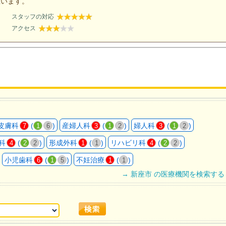
思います。
スタッフの対応
アクセス
皮膚科
(
)
産婦人科
(
)
婦人科
(
)
7
1
6
3
1
2
3
1
2
科
(
)
形成外科
(
)
リハビリ科
(
)
4
2
2
1
1
4
2
2
小児歯科
(
)
不妊治療
(
)
6
1
5
1
1
→ 新座市 の医療機関を検索する