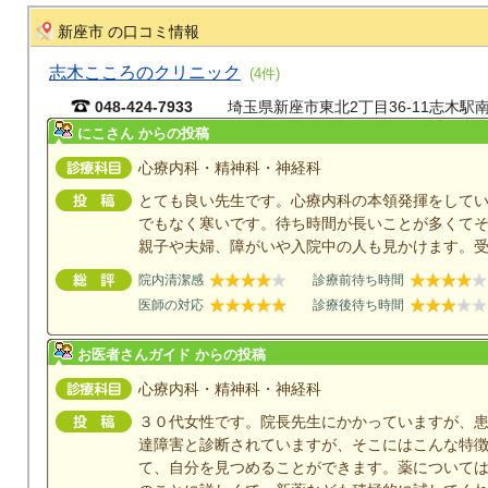
新座市 の口コミ情報
志木こころのクリニック
(4件)
048-424-7933
埼玉県新座市東北2丁目36-11志木駅
にこさん からの投稿
心療内科・精神科・神経科
とても良い先生です。心療内科の本領発揮をして
でもなく寒いです。待ち時間が長いことが多くて
親子や夫婦、障がいや入院中の人も見かけます。
院内清潔感
診療前待ち時間
医師の対応
診療後待ち時間
お医者さんガイド からの投稿
心療内科・精神科・神経科
３０代女性です。院長先生にかかっていますが、
達障害と診断されていますが、そこにはこんな特
て、自分を見つめることができます。薬について