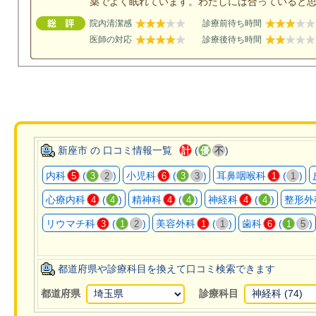
薬でよく眠れています。わたしには合っていると
院内清潔感
診療前待ち時間
医師の対応
診療後待ち時間
新座市 の 口コミ情報一覧
(
)
計
優
不
内科
(
)
小児科
(
)
耳鼻咽喉科
(
)
5
3
2
6
3
3
1
1
心療内科
(
)
精神科
(
)
神経科
(
)
整形外
4
4
4
4
4
4
リウマチ科
(
)
美容外科
(
)
歯科
(
)
3
1
2
1
1
6
1
5
都道府県や診療科目を換えて口コミ検索できます
都道府県
診療科目