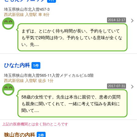
埼玉県狭山市北入曽457-3
西武新宿線 入曽駅 車 8分
2014-12-17
まずは、とにかく待ち時間が長い。予約をしていて
も平気で2時間は待つ。予約をしている意味が全くな
い。先....
ひなた内科
1件
埼玉県狭山市南入曽565-11入曽メディカルビル3階
西武新宿線 入曽駅 徒歩 1分
2017-07-31
58歳の女性です。先生は本当に親切で、患者の質問
も親身に聞いてくれて、一緒に考えて悩みを真剣に
聞いて....
上記の医療機関とは全く別のところです
狭山市の内科
2件