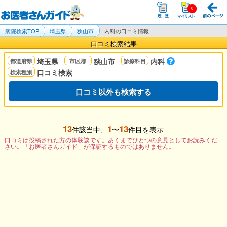
病院検索TOP
埼玉県
狭山市
内科の口コミ情報
口コミ検索結果
埼玉県
狭山市
内科
口コミ検索
口コミ以外も検索する
13
1
13
件該当中、
〜
件目を表示
口コミは投稿された方の体験談です。あくまでひとつの意見としてお読みくだ
さい。「お医者さんガイド」が保証するものではありません。